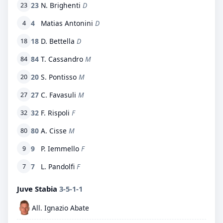
23
N. Brighenti
D
23
4
Matias Antonini
D
4
18
D. Bettella
D
18
84
T. Cassandro
M
84
20
S. Pontisso
M
20
27
C. Favasuli
M
27
32
F. Rispoli
F
32
80
A. Cisse
M
80
9
P. Iemmello
F
9
7
L. Pandolfi
F
7
Juve Stabia
3-5-1-1
All. Ignazio Abate