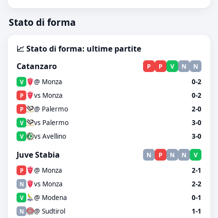
Stato di forma
📈 Stato di forma: ultime partite
Catanzaro
P
P
V
N
N
@ Monza
0-2
V
vs Monza
0-2
P
@ Palermo
2-0
P
vs Palermo
3-0
V
vs Avellino
3-0
V
Juve Stabia
N
P
N
N
V
@ Monza
2-1
P
vs Monza
2-2
N
@ Modena
0-1
V
@ Sudtirol
1-1
N