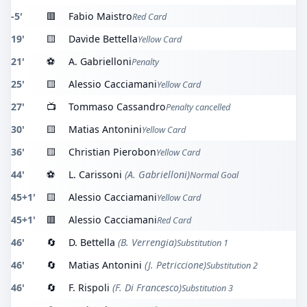
-5'
🟥
Fabio Maistro
Red Card
19'
🟨
Davide Bettella
Yellow Card
21'
⚽
A. Gabrielloni
Penalty
25'
🟨
Alessio Cacciamani
Yellow Card
27'
📺
Tommaso Cassandro
Penalty cancelled
30'
🟨
Matias Antonini
Yellow Card
36'
🟨
Christian Pierobon
Yellow Card
44'
⚽
L. Carissoni
(A. Gabrielloni)
Normal Goal
45+1'
🟨
Alessio Cacciamani
Yellow Card
45+1'
🟥
Alessio Cacciamani
Red Card
46'
🔄
D. Bettella
(B. Verrengia)
Substitution 1
46'
🔄
Matias Antonini
(J. Petriccione)
Substitution 2
46'
🔄
F. Rispoli
(F. Di Francesco)
Substitution 3