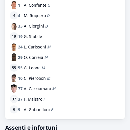
1
A. Confente
G
4
M. Ruggero
D
4
33
A. Giorgini
D
19
G. Stabile
19
24
L. Carissoni
M
29
O. Correia
M
55
G. Leone
M
55
10
C. Pierobon
M
77
A. Cacciamani
M
37
F. Maistro
F
37
9
A. Gabrielloni
F
9
Assenti e infortuni