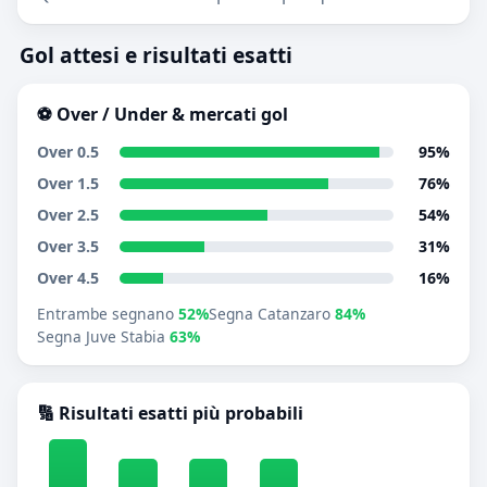
Gol attesi e risultati esatti
⚽ Over / Under & mercati gol
Over 0.5
95%
Over 1.5
76%
Over 2.5
54%
Over 3.5
31%
Over 4.5
16%
Entrambe segnano
52%
Segna Catanzaro
84%
Segna Juve Stabia
63%
🔢 Risultati esatti più probabili