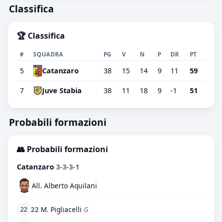
Classifica
🏆 Classifica
#
SQUADRA
PG
V
N
P
DR
PT
5
38
15
14
9
11
59
Catanzaro
7
Juve Stabia
38
11
18
9
-1
51
Probabili formazioni
👥 Probabili formazioni
Catanzaro
3-3-3-1
All. Alberto Aquilani
22
M. Pigliacelli
G
22