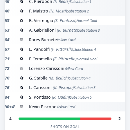
46'
🔄
C. Pierobon
(F. Reale)
Substitution 1
46'
🔄
F. Maistro
(N. Mosti)
Substitution 2
53'
⚽
B. Verrengia
(S. Pontisso)
Normal Goal
63'
🔄
A. Gabrielloni
(R. Burnete)
Substitution 3
64'
🟨
Rareș Burnete
Yellow Card
67'
🔄
L. Pandolfi
(F. Pittarello)
Substitution 4
71'
⚽
P. Iemmello
(F. Pittarello)
Normal Goal
72'
🟨
Lorenzo Carissoni
Yellow Card
76'
🔄
G. Stabile
(M. Bellich)
Substitution 4
76'
🔄
L. Carissoni
(K. Piscopo)
Substitution 5
84'
🔄
S. Pontisso
(R. Oudin)
Substitution 5
90+4'
🟨
Kevin Piscopo
Yellow Card
4
2
SHOTS ON GOAL