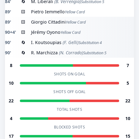
84'
🔄
M. Liberali
(B. Verrengia)
Substitution 5
89'
🟨
Pietro Iemmello
Yellow Card
89'
🟨
Giorgio Cittadini
Yellow Card
90+4'
🟨
Jérémy Oyono
Yellow Card
90'
🔄
I. Koutsoupias
(F. Gelli)
Substitution 4
90'
🔄
R. Marchizza
(N. Corrado)
Substitution 5
8
7
SHOTS ON GOAL
10
5
SHOTS OFF GOAL
22
22
TOTAL SHOTS
4
10
BLOCKED SHOTS
17
15