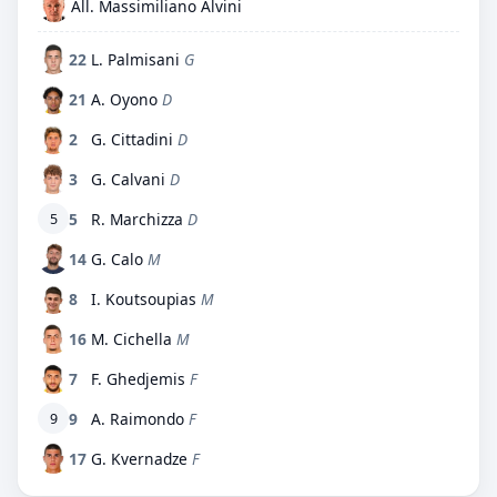
All. Massimiliano Alvini
22
L. Palmisani
G
21
A. Oyono
D
2
G. Cittadini
D
3
G. Calvani
D
5
R. Marchizza
D
5
14
G. Calo
M
8
I. Koutsoupias
M
16
M. Cichella
M
7
F. Ghedjemis
F
9
A. Raimondo
F
9
17
G. Kvernadze
F