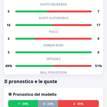
SHOTS INSIDEBOX
5
7
SHOTS OUTSIDEBOX
16
17
FOULS
3
9
CORNER KICKS
3
0
OFFSIDES
49%
51%
BALL POSSESSION
Il pronostico e le quote
🎯 Pronostico del modello
1 · 33%
X · 22%
2 · 45%