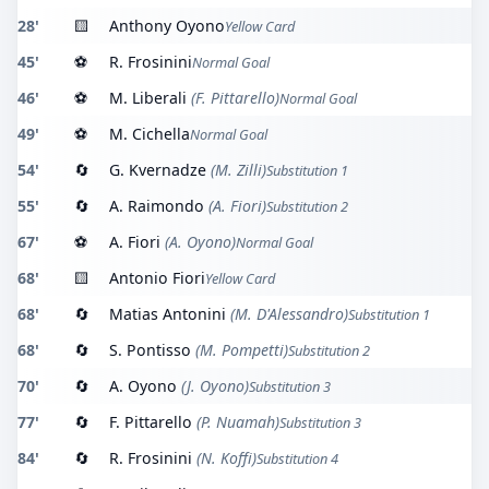
28'
🟨
Anthony Oyono
Yellow Card
45'
⚽
R. Frosinini
Normal Goal
46'
⚽
M. Liberali
(F. Pittarello)
Normal Goal
49'
⚽
M. Cichella
Normal Goal
54'
🔄
G. Kvernadze
(M. Zilli)
Substitution 1
55'
🔄
A. Raimondo
(A. Fiori)
Substitution 2
67'
⚽
A. Fiori
(A. Oyono)
Normal Goal
68'
🟨
Antonio Fiori
Yellow Card
68'
🔄
Matias Antonini
(M. D'Alessandro)
Substitution 1
68'
🔄
S. Pontisso
(M. Pompetti)
Substitution 2
70'
🔄
A. Oyono
(J. Oyono)
Substitution 3
77'
🔄
F. Pittarello
(P. Nuamah)
Substitution 3
84'
🔄
R. Frosinini
(N. Koffi)
Substitution 4