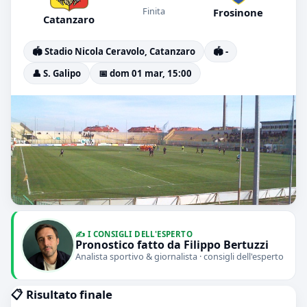
Finita
Frosinone
Catanzaro
🏟️ Stadio Nicola Ceravolo, Catanzaro
🏟️ -
👤 S. Galipo
📅 dom 01 mar, 15:00
✍️ I CONSIGLI DELL'ESPERTO
Pronostico fatto da Filippo Bertuzzi
Analista sportivo & giornalista · consigli dell'esperto
📋 Risultato finale