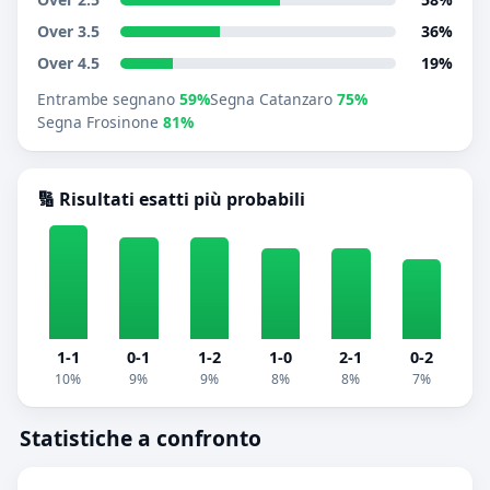
Over 3.5
36%
Over 4.5
19%
Entrambe segnano
59%
Segna Catanzaro
75%
Segna Frosinone
81%
🔢 Risultati esatti più probabili
1-1
0-1
1-2
1-0
2-1
0-2
10%
9%
9%
8%
8%
7%
Statistiche a confronto