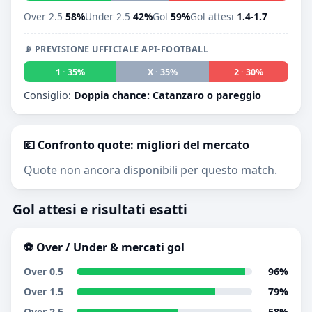
Over 2.5
58%
Under 2.5
42%
Gol
59%
Gol attesi
1.4-1.7
📡 PREVISIONE UFFICIALE API-FOOTBALL
1 · 35%
X · 35%
2 · 30%
Consiglio:
Doppia chance: Catanzaro o pareggio
💶 Confronto quote: migliori del mercato
Quote non ancora disponibili per questo match.
Gol attesi e risultati esatti
⚽ Over / Under & mercati gol
Over 0.5
96%
Over 1.5
79%
Over 2.5
58%