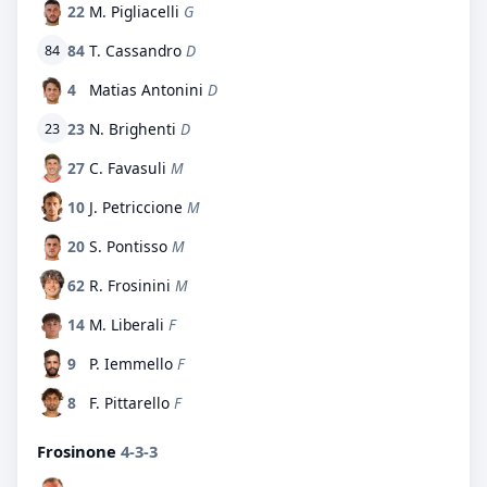
22
M. Pigliacelli
G
84
T. Cassandro
D
84
4
Matias Antonini
D
23
N. Brighenti
D
23
27
C. Favasuli
M
10
J. Petriccione
M
20
S. Pontisso
M
62
R. Frosinini
M
14
M. Liberali
F
9
P. Iemmello
F
8
F. Pittarello
F
Frosinone
4-3-3