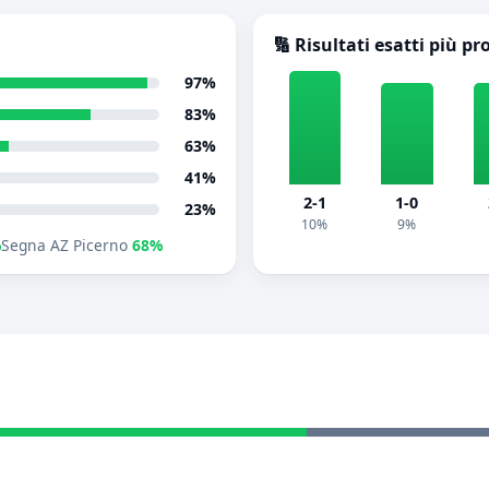
🔢 Risultati esatti più pr
97%
83%
63%
41%
2-1
1-0
23%
10%
9%
%
Segna AZ Picerno
68%