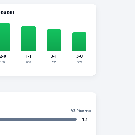
obabili
2-0
1-1
3-1
3-0
9%
8%
7%
6%
AZ Picerno
1.1