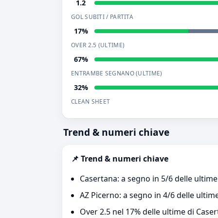
1.2
GOL SUBITI / PARTITA
17%
OVER 2.5 (ULTIME)
67%
ENTRAMBE SEGNANO (ULTIME)
32%
CLEAN SHEET
Trend & numeri chiave
📌 Trend & numeri chiave
Casertana: a segno in 5/6 delle ultime
AZ Picerno: a segno in 4/6 delle ultime
Over 2.5 nel 17% delle ultime di Case