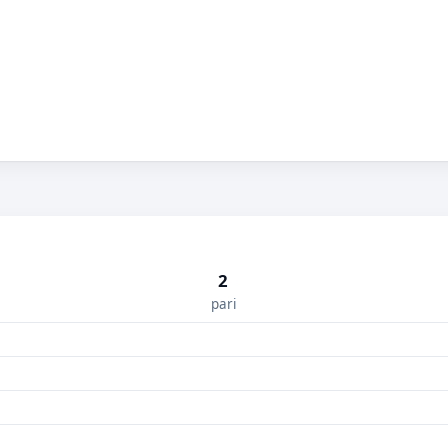
2
pari