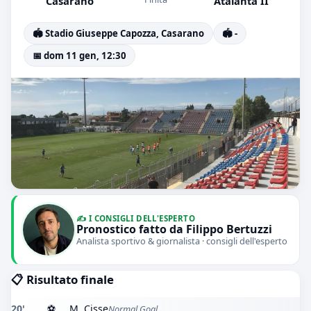
Casarano
Atalanta II
🏟️ Stadio Giuseppe Capozza, Casarano
🏟️ -
📅 dom 11 gen, 12:30
✍️ I CONSIGLI DELL'ESPERTO
Pronostico fatto da Filippo Bertuzzi
Analista sportivo & giornalista · consigli dell'esperto
📋 Risultato finale
20'
⚽
M. Cisse
Normal Goal