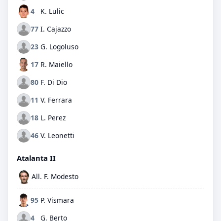
4
K. Lulic
77
I. Cajazzo
23
G. Logoluso
17
R. Maiello
80
F. Di Dio
11
V. Ferrara
18
L. Perez
46
V. Leonetti
Atalanta II
All. F. Modesto
95
P. Vismara
4
G. Berto