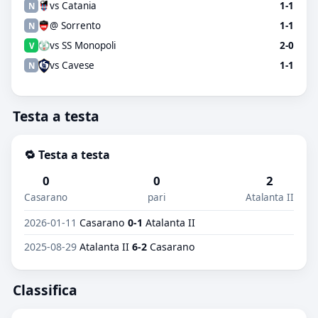
vs Catania
1-1
N
@ Sorrento
1-1
N
vs SS Monopoli
2-0
V
vs Cavese
1-1
N
Testa a testa
🔁 Testa a testa
0
0
2
Casarano
pari
Atalanta II
2026-01-11
Casarano
0-1
Atalanta II
2025-08-29
Atalanta II
6-2
Casarano
Classifica