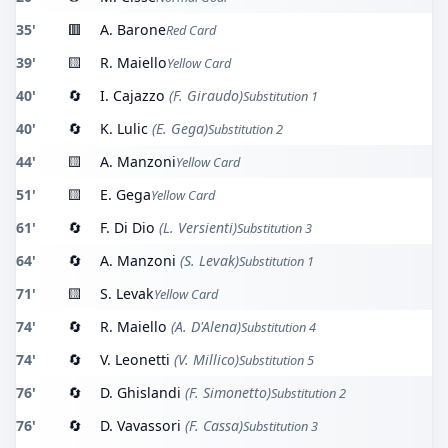
35'
🟥
A. Barone
Red Card
39'
🟨
R. Maiello
Yellow Card
40'
🔄
I. Cajazzo
(F. Giraudo)
Substitution 1
40'
🔄
K. Lulic
(E. Gega)
Substitution 2
44'
🟨
A. Manzoni
Yellow Card
51'
🟨
E. Gega
Yellow Card
61'
🔄
F. Di Dio
(L. Versienti)
Substitution 3
64'
🔄
A. Manzoni
(S. Levak)
Substitution 1
71'
🟨
S. Levak
Yellow Card
74'
🔄
R. Maiello
(A. D'Alena)
Substitution 4
74'
🔄
V. Leonetti
(V. Millico)
Substitution 5
76'
🔄
D. Ghislandi
(F. Simonetto)
Substitution 2
76'
🔄
D. Vavassori
(F. Cassa)
Substitution 3