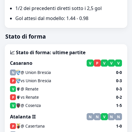
1/2 dei precedenti diretti sotto i 2,5 gol
Gol attesi dal modello: 1.44 - 0.98
Stato di forma
📈 Stato di forma: ultime partite
Casarano
V
P
V
V
V
@ Union Brescia
0-0
N
vs Union Brescia
0-3
P
@ Renate
0-3
V
vs Renate
0-2
P
@ Cosenza
1-5
V
Atalanta II
N
N
V
N
N
@ Casertana
1-0
P