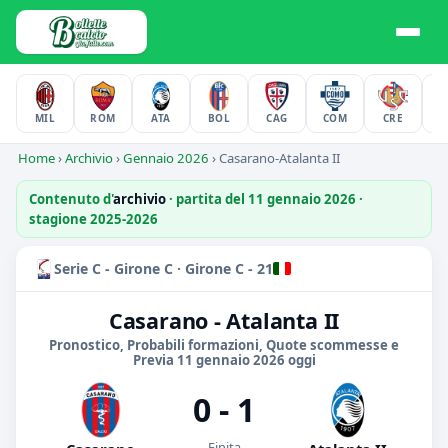
MIL
ROM
ATA
BOL
CAG
COM
CRE
F
Home
›
Archivio
›
Gennaio 2026
›
Casarano-Atalanta II
Contenuto d'
archivio
· partita del 11 gennaio 2026 ·
stagione 2025-2026
Serie C - Girone C · Girone C - 21
Casarano - Atalanta II
Pronostico, Probabili formazioni, Quote scommesse e
Previa 11 gennaio 2026 oggi
0 - 1
Finita