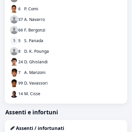
6
P. Comi
37
A. Navarro
66
F. Bergonzi
5
S. Panada
5
8
D. K. Pounga
24
D. Ghislandi
7
A. Manzoni
99
D. Vavassori
14
M. Cisse
Assenti e infortuni
🩹 Assenti / infortunati