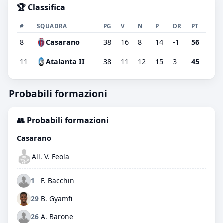
🏆 Classifica
#
SQUADRA
PG
V
N
P
DR
PT
8
Casarano
38
16
8
14
-1
56
11
Atalanta II
38
11
12
15
3
45
Probabili formazioni
👥 Probabili formazioni
Casarano
All. V. Feola
1
F. Bacchin
29
B. Gyamfi
26
A. Barone