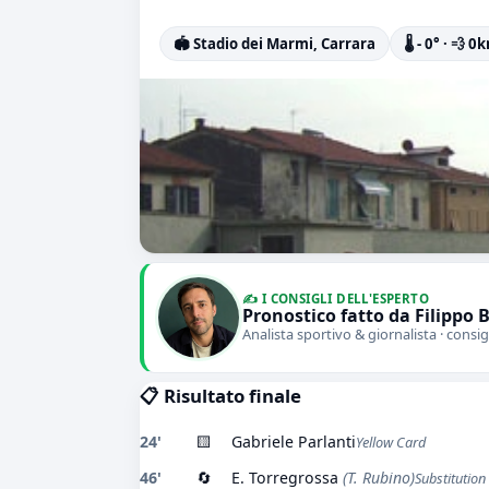
🏟️ Stadio dei Marmi, Carrara
🌡️ - 0° · 💨 
✍️ I CONSIGLI DELL'ESPERTO
Pronostico fatto da Filippo 
Analista sportivo & giornalista · consig
📋 Risultato finale
24'
🟨
Gabriele Parlanti
Yellow Card
46'
🔄
E. Torregrossa
(T. Rubino)
Substitution