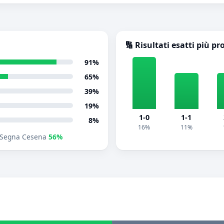
🔢 Risultati esatti più pr
91%
65%
39%
19%
1-0
1-1
8%
16%
11%
Segna Cesena
56%