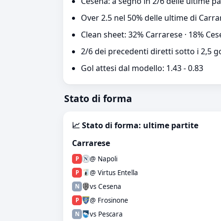
Cesena: a segno in 2/6 delle ultime pa
Over 2.5 nel 50% delle ultime di Carr
Clean sheet: 32% Carrarese · 18% Ce
2/6 dei precedenti diretti sotto i 2,5 g
Gol attesi dal modello: 1.43 - 0.83
Stato di forma
📈 Stato di forma: ultime partite
Carrarese
@ Napoli
P
@ Virtus Entella
P
vs Cesena
N
@ Frosinone
P
vs Pescara
N