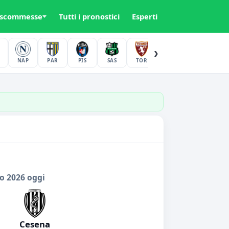
 scommesse
Tutti i pronostici
Esperti
›
NAP
PAR
PIS
SAS
TOR
UDI
VER
o 2026 oggi
Cesena