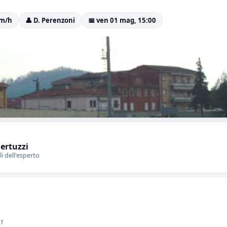
0km/h
👤 D. Perenzoni
📅 ven 01 mag, 15:00
Bertuzzi
li dell'esperto
 1