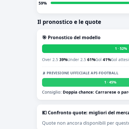
59%
Il pronostico e le quote
🎯 Pronostico del modello
1 · 52%
Over 2.5
39%
Under 2.5
61%
Gol
41%
Gol attes
📡 PREVISIONE UFFICIALE API-FOOTBALL
1 · 45%
Consiglio:
Doppia chance: Carrarese o par
💶 Confronto quote: migliori del merc
Quote non ancora disponibili per quest