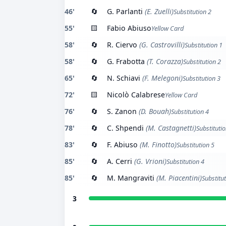
46'
🔄
G. Parlanti
(E. Zuelli)
Substitution 2
55'
🟨
Fabio Abiuso
Yellow Card
58'
🔄
R. Ciervo
(G. Castrovilli)
Substitution 1
58'
🔄
G. Frabotta
(T. Corazza)
Substitution 2
65'
🔄
N. Schiavi
(F. Melegoni)
Substitution 3
72'
🟨
Nicolò Calabrese
Yellow Card
76'
🔄
S. Zanon
(D. Bouah)
Substitution 4
78'
🔄
C. Shpendi
(M. Castagnetti)
Substitutio
83'
🔄
F. Abiuso
(M. Finotto)
Substitution 5
85'
🔄
A. Cerri
(G. Vrioni)
Substitution 4
85'
🔄
M. Mangraviti
(M. Piacentini)
Substitu
3