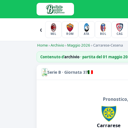
‹
MIL
ROM
ATA
BOL
CAG
Home
›
Archivio
›
Maggio 2026
›
Carrarese-Cesena
Contenuto d'
archivio
· partita del 01 maggio 2
Serie B · Giornata 37
Pronostico
Carrarese