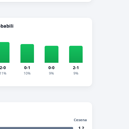
obabili
2-0
0-1
0-0
2-1
11%
10%
9%
9%
Cesena
1.2