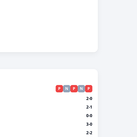
P
N
P
N
P
2-0
2-1
0-0
3-0
2-2