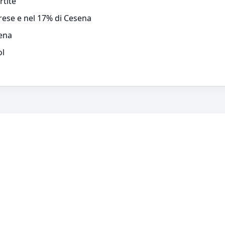
rtite
arese e nel 17% di Cesena
sena
ol