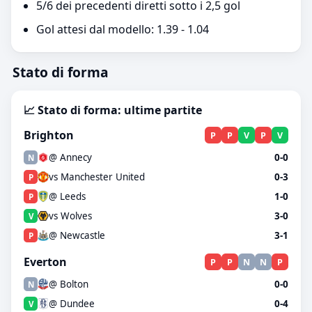
5/6 dei precedenti diretti sotto i 2,5 gol
Gol attesi dal modello: 1.39 - 1.04
Stato di forma
📈 Stato di forma: ultime partite
Brighton
P
P
V
P
V
@ Annecy
0-0
N
vs Manchester United
0-3
P
@ Leeds
1-0
P
vs Wolves
3-0
V
@ Newcastle
3-1
P
Everton
P
P
N
N
P
@ Bolton
0-0
N
@ Dundee
0-4
V