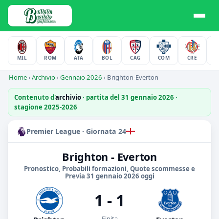
MIL
ROM
ATA
BOL
CAG
COM
CRE
F
Home
›
Archivio
›
Gennaio 2026
›
Brighton-Everton
Contenuto d'
archivio
· partita del 31 gennaio 2026 ·
stagione 2025-2026
Premier League · Giornata 24
Brighton - Everton
Pronostico, Probabili formazioni, Quote scommesse e
Previa 31 gennaio 2026 oggi
1 - 1
Finita