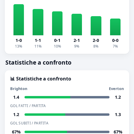
1-0
1-1
0-1
2-1
2-0
0-0
13%
11%
10%
9%
8%
7%
Statistiche a confronto
📊 Statistiche a confronto
Brighton
Everton
1.4
1.2
GOL FATTI / PARTITA
1.2
1.3
GOL SUBITI / PARTITA
67%
67%