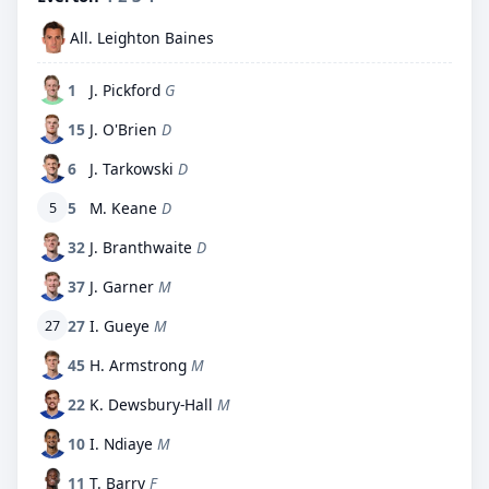
All. Leighton Baines
1
J. Pickford
G
15
J. O'Brien
D
6
J. Tarkowski
D
5
M. Keane
D
5
32
J. Branthwaite
D
37
J. Garner
M
27
I. Gueye
M
27
45
H. Armstrong
M
22
K. Dewsbury-Hall
M
10
I. Ndiaye
M
11
T. Barry
F