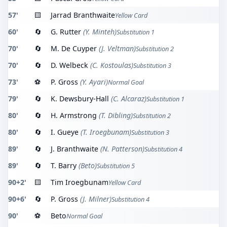
57'
🟨
Jarrad Branthwaite
Yellow Card
60'
🔄
G. Rutter
(Y. Minteh)
Substitution 1
70'
🔄
M. De Cuyper
(J. Veltman)
Substitution 2
70'
🔄
D. Welbeck
(C. Kostoulas)
Substitution 3
73'
⚽
P. Gross
(Y. Ayari)
Normal Goal
79'
🔄
K. Dewsbury-Hall
(C. Alcaraz)
Substitution 1
80'
🔄
H. Armstrong
(T. Dibling)
Substitution 2
80'
🔄
I. Gueye
(T. Iroegbunam)
Substitution 3
89'
🔄
J. Branthwaite
(N. Patterson)
Substitution 4
89'
🔄
T. Barry
(Beto)
Substitution 5
90+2'
🟨
Tim Iroegbunam
Yellow Card
90+6'
🔄
P. Gross
(J. Milner)
Substitution 4
90'
⚽
Beto
Normal Goal