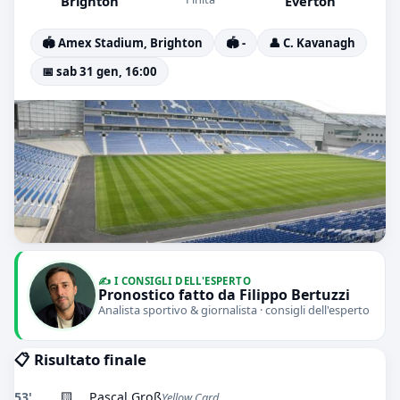
Brighton
Everton
🏟️ Amex Stadium, Brighton
🏟️ -
👤 C. Kavanagh
📅 sab 31 gen, 16:00
✍️ I CONSIGLI DELL'ESPERTO
Pronostico fatto da Filippo Bertuzzi
Analista sportivo & giornalista · consigli dell'esperto
📋 Risultato finale
53'
🟨
Pascal Groß
Yellow Card