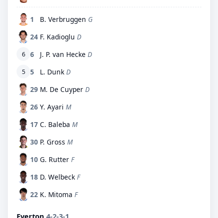
1
B. Verbruggen
G
24
F. Kadioglu
D
6
J. P. van Hecke
D
6
5
L. Dunk
D
5
29
M. De Cuyper
D
26
Y. Ayari
M
17
C. Baleba
M
30
P. Gross
M
10
G. Rutter
F
18
D. Welbeck
F
22
K. Mitoma
F
Everton
4-2-3-1