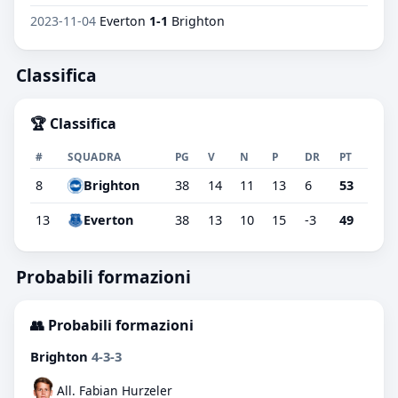
2023-11-04
Everton
1-1
Brighton
Classifica
🏆 Classifica
#
SQUADRA
PG
V
N
P
DR
PT
8
Brighton
38
14
11
13
6
53
13
Everton
38
13
10
15
-3
49
Probabili formazioni
👥 Probabili formazioni
Brighton
4-3-3
All. Fabian Hurzeler