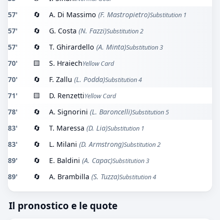
57'
🔄
A. Di Massimo
(F. Mastropietro)
Substitution 1
57'
🔄
G. Costa
(N. Fazzi)
Substitution 2
57'
🔄
T. Ghirardello
(A. Minta)
Substitution 3
70'
🟨
S. Hraiech
Yellow Card
70'
🔄
F. Zallu
(L. Podda)
Substitution 4
71'
🟨
D. Renzetti
Yellow Card
78'
🔄
A. Signorini
(L. Baroncelli)
Substitution 5
83'
🔄
T. Maressa
(D. Lia)
Substitution 1
83'
🔄
L. Milani
(D. Armstrong)
Substitution 2
89'
🔄
E. Baldini
(A. Capac)
Substitution 3
89'
🔄
A. Brambilla
(S. Tuzza)
Substitution 4
Il pronostico e le quote