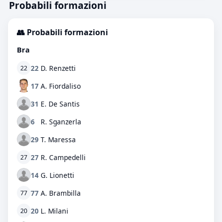
Probabili formazioni
👥 Probabili formazioni
Bra
22
D. Renzetti
22
17
A. Fiordaliso
31
E. De Santis
6
R. Sganzerla
29
T. Maressa
27
R. Campedelli
27
14
G. Lionetti
77
A. Brambilla
77
20
L. Milani
20