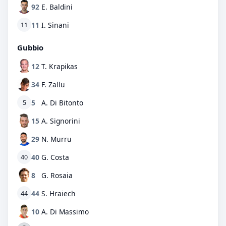
92
E. Baldini
11
I. Sinani
11
Gubbio
12
T. Krapikas
34
F. Zallu
5
A. Di Bitonto
5
15
A. Signorini
29
N. Murru
40
G. Costa
40
8
G. Rosaia
44
S. Hraiech
44
10
A. Di Massimo