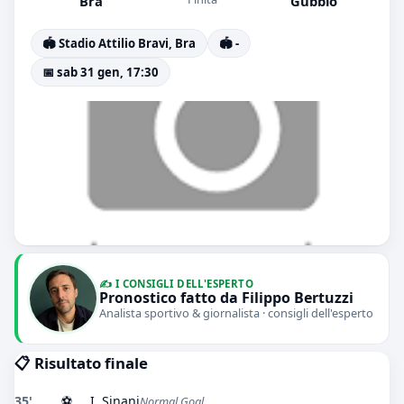
Bra
Gubbio
🏟️ Stadio Attilio Bravi, Bra
🏟️ -
📅 sab 31 gen, 17:30
✍️ I CONSIGLI DELL'ESPERTO
Pronostico fatto da Filippo Bertuzzi
Analista sportivo & giornalista · consigli dell'esperto
📋 Risultato finale
35'
⚽
I. Sinani
Normal Goal