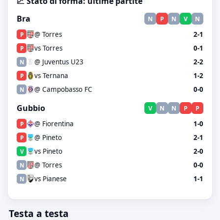
📈 Stato di forma: ultime partite
Bra
N
P
N
V
N
@ Torres
2-1
P
vs Torres
0-1
P
@ Juventus U23
2-2
N
vs Ternana
1-2
P
@ Campobasso FC
0-0
N
Gubbio
V
N
N
P
P
@ Fiorentina
1-0
P
@ Pineto
2-1
P
vs Pineto
2-0
V
@ Torres
0-0
N
vs Pianese
1-1
N
Testa a testa