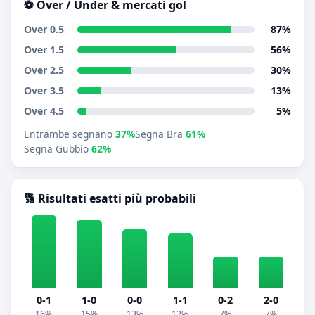
⚽ Over / Under & mercati gol
Over 0.5
87%
Over 1.5
56%
Over 2.5
30%
Over 3.5
13%
Over 4.5
5%
Entrambe segnano
37%
Segna Bra
61%
Segna Gubbio
62%
🔢 Risultati esatti più probabili
0-1
1-0
0-0
1-1
0-2
2-0
16%
15%
13%
12%
7%
7%