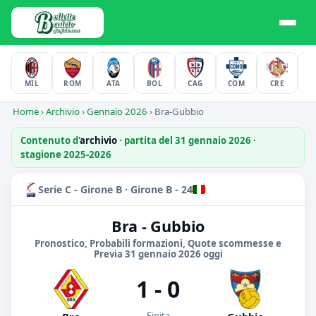
MIL
ROM
ATA
BOL
CAG
COM
CRE
F
Home
›
Archivio
›
Gennaio 2026
›
Bra-Gubbio
Contenuto d'
archivio
· partita del 31 gennaio 2026 ·
stagione 2025-2026
Serie C - Girone B · Girone B - 24
Bra - Gubbio
Pronostico, Probabili formazioni, Quote scommesse e
Previa 31 gennaio 2026 oggi
1 - 0
Finita