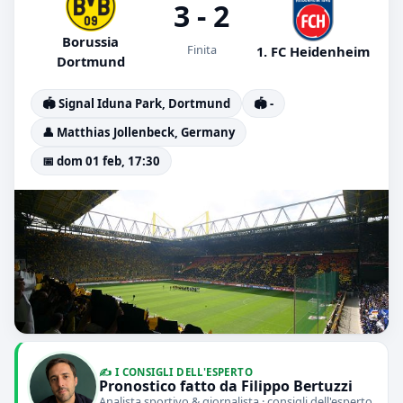
3 - 2
Borussia
Finita
1. FC Heidenheim
Dortmund
🏟️ Signal Iduna Park, Dortmund
🏟️ -
👤 Matthias Jollenbeck, Germany
📅 dom 01 feb, 17:30
✍️ I CONSIGLI DELL'ESPERTO
Pronostico fatto da Filippo Bertuzzi
Analista sportivo & giornalista · consigli dell'esperto