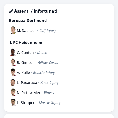
🩹 Assenti / infortunati
Borussia Dortmund
M. Sabitzer
· Calf Injury
1. FC Heidenheim
C. Conteh
· Knock
B. Gimber
· Yellow Cards
A. Kolle
· Muscle Injury
L. Paqarada
· Knee Injury
N. Rothweiler
· Illness
L. Stergiou
· Muscle Injury