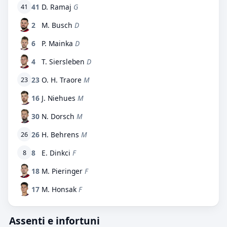
41
D. Ramaj
G
41
2
M. Busch
D
6
P. Mainka
D
4
T. Siersleben
D
23
O. H. Traore
M
23
16
J. Niehues
M
30
N. Dorsch
M
26
H. Behrens
M
26
8
E. Dinkci
F
8
18
M. Pieringer
F
17
M. Honsak
F
Assenti e infortuni