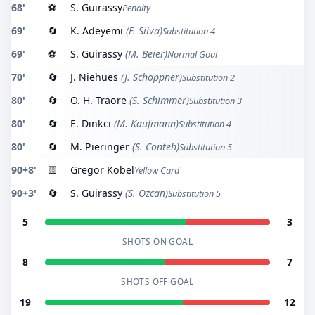
68'
⚽
S. Guirassy
Penalty
69'
🔄
K. Adeyemi
(F. Silva)
Substitution 4
69'
⚽
S. Guirassy
(M. Beier)
Normal Goal
70'
🔄
J. Niehues
(J. Schoppner)
Substitution 2
80'
🔄
O. H. Traore
(S. Schimmer)
Substitution 3
80'
🔄
E. Dinkci
(M. Kaufmann)
Substitution 4
80'
🔄
M. Pieringer
(S. Conteh)
Substitution 5
90+8'
🟨
Gregor Kobel
Yellow Card
90+3'
🔄
S. Guirassy
(S. Ozcan)
Substitution 5
5
3
SHOTS ON GOAL
8
7
SHOTS OFF GOAL
19
12