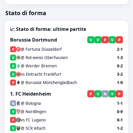
Stato di forma
📈 Stato di forma: ultime partite
Borussia Dortmund
V
V
P
V
P
@ Fortuna Düsseldorf
2-1
P
@ Rot-weiss Oberhausen
1-3
V
@ Werder Bremen
0-2
V
vs Eintracht Frankfurt
3-2
V
@ Borussia Mönchengladbach
1-0
P
1. FC Heidenheim
P
V
N
V
P
@ Bologna
1-1
N
@ Nordlingen
0-9
V
vs FC Lugano
0-1
P
@ SCR Altach
1-2
V