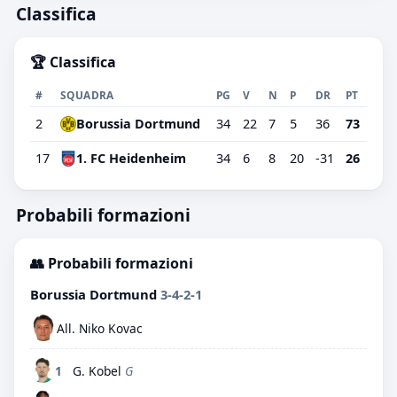
Classifica
🏆 Classifica
#
SQUADRA
PG
V
N
P
DR
PT
2
Borussia Dortmund
34
22
7
5
36
73
17
1. FC Heidenheim
34
6
8
20
-31
26
Probabili formazioni
👥 Probabili formazioni
Borussia Dortmund
3-4-2-1
All. Niko Kovac
1
G. Kobel
G