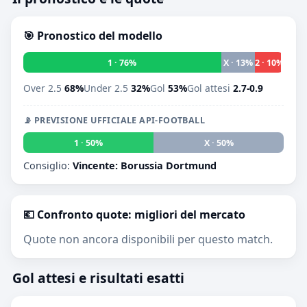
🎯 Pronostico del modello
1 · 76%
X · 13%
2 · 10%
Over 2.5
68%
Under 2.5
32%
Gol
53%
Gol attesi
2.7-0.9
📡 PREVISIONE UFFICIALE API-FOOTBALL
1 · 50%
X · 50%
2 · 0
Consiglio:
Vincente: Borussia Dortmund
💶 Confronto quote: migliori del mercato
Quote non ancora disponibili per questo match.
Gol attesi e risultati esatti