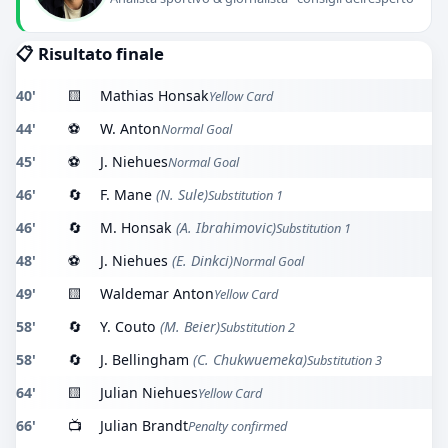
📋 Risultato finale
40'
🟨
Mathias Honsak
Yellow Card
44'
⚽
W. Anton
Normal Goal
45'
⚽
J. Niehues
Normal Goal
46'
🔄
F. Mane
(N. Sule)
Substitution 1
46'
🔄
M. Honsak
(A. Ibrahimovic)
Substitution 1
48'
⚽
J. Niehues
(E. Dinkci)
Normal Goal
49'
🟨
Waldemar Anton
Yellow Card
58'
🔄
Y. Couto
(M. Beier)
Substitution 2
58'
🔄
J. Bellingham
(C. Chukwuemeka)
Substitution 3
64'
🟨
Julian Niehues
Yellow Card
66'
📺
Julian Brandt
Penalty confirmed