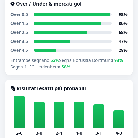
⚽ Over / Under & mercati gol
Over 0.5
98%
Over 1.5
86%
Over 2.5
68%
Over 3.5
47%
Over 4.5
28%
Entrambe segnano
53%
Segna Borussia Dortmund
93%
Segna 1. FC Heidenheim
58%
🔢 Risultati esatti più probabili
2-0
3-0
2-1
1-0
3-1
4-0