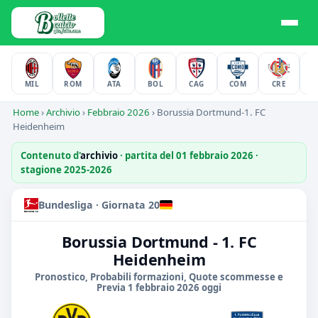
MIL
ROM
ATA
BOL
CAG
COM
CRE
F
Home
›
Archivio
›
Febbraio 2026
›
Borussia Dortmund-1. FC
Heidenheim
Contenuto d'
archivio
· partita del 01 febbraio 2026 ·
stagione 2025-2026
Bundesliga · Giornata 20
Borussia Dortmund - 1. FC
Heidenheim
Pronostico, Probabili formazioni, Quote scommesse e
Previa 1 febbraio 2026 oggi