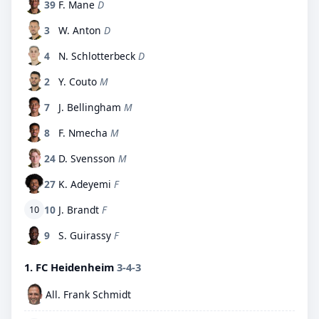
39
F. Mane
D
3
W. Anton
D
4
N. Schlotterbeck
D
2
Y. Couto
M
7
J. Bellingham
M
8
F. Nmecha
M
24
D. Svensson
M
27
K. Adeyemi
F
10
J. Brandt
F
10
9
S. Guirassy
F
1. FC Heidenheim
3-4-3
All. Frank Schmidt