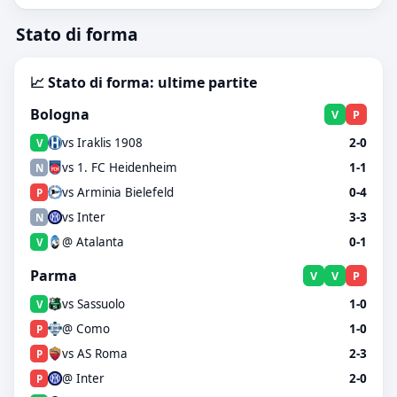
Stato di forma
📈 Stato di forma: ultime partite
Bologna
V
P
vs Iraklis 1908
2-0
V
vs 1. FC Heidenheim
1-1
N
vs Arminia Bielefeld
0-4
P
vs Inter
3-3
N
@ Atalanta
0-1
V
Parma
V
V
P
vs Sassuolo
1-0
V
@ Como
1-0
P
vs AS Roma
2-3
P
@ Inter
2-0
P