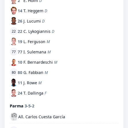
2
E. Holm
D
14
T. Heggem
D
26
J. Lucumi
D
22
C. Lykogiannis
D
22
19
L. Ferguson
M
77
I. Sulemana
M
77
10
F. Bernardeschi
M
80
G. Fabbian
M
80
11
J. Rowe
M
24
T. Dallinga
F
Parma
3-5-2
All. Carlos Cuesta García