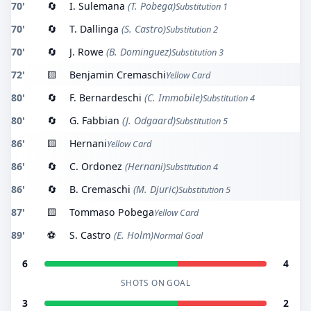
70'
🔄
I. Sulemana
(T. Pobega)
Substitution 1
70'
🔄
T. Dallinga
(S. Castro)
Substitution 2
70'
🔄
J. Rowe
(B. Dominguez)
Substitution 3
72'
🟨
Benjamin Cremaschi
Yellow Card
80'
🔄
F. Bernardeschi
(C. Immobile)
Substitution 4
80'
🔄
G. Fabbian
(J. Odgaard)
Substitution 5
86'
🟨
Hernani
Yellow Card
86'
🔄
C. Ordonez
(Hernani)
Substitution 4
86'
🔄
B. Cremaschi
(M. Djuric)
Substitution 5
87'
🟨
Tommaso Pobega
Yellow Card
89'
⚽
S. Castro
(E. Holm)
Normal Goal
6
4
SHOTS ON GOAL
3
2