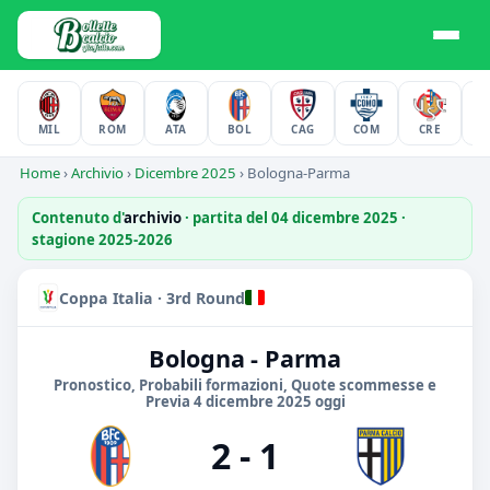
MIL
ROM
ATA
BOL
CAG
COM
CRE
F
Home
›
Archivio
›
Dicembre 2025
›
Bologna-Parma
Contenuto d'
archivio
· partita del 04 dicembre 2025 ·
stagione 2025-2026
Coppa Italia · 3rd Round
Bologna - Parma
Pronostico, Probabili formazioni, Quote scommesse e
Previa 4 dicembre 2025 oggi
2 - 1