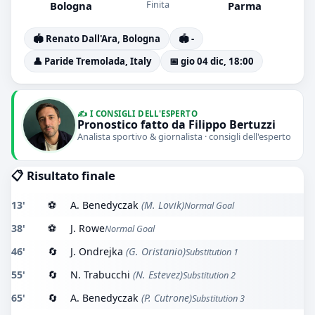
Finita
Bologna
Parma
🏟️ Renato Dall'Ara, Bologna
🏟️ -
👤 Paride Tremolada, Italy
📅 gio 04 dic, 18:00
✍️ I CONSIGLI DELL'ESPERTO
Pronostico fatto da Filippo Bertuzzi
Analista sportivo & giornalista · consigli dell'esperto
📋 Risultato finale
13'
⚽
A. Benedyczak
(M. Lovik)
Normal Goal
38'
⚽
J. Rowe
Normal Goal
46'
🔄
J. Ondrejka
(G. Oristanio)
Substitution 1
55'
🔄
N. Trabucchi
(N. Estevez)
Substitution 2
65'
🔄
A. Benedyczak
(P. Cutrone)
Substitution 3