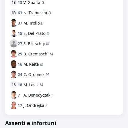
13
V. Guaita
G
13
63
N. Trabucchi
D
63
37
M. Troilo
D
15
E. Del Prato
D
27
S. Britschgi
M
25
B. Cremaschi
M
16
M. Keita
M
24
C. Ordonez
M
18
M. Lovik
M
18
7
A. Benedyczak
F
17
J. Ondrejka
F
Assenti e infortuni