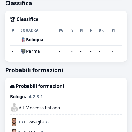
Classifica
🏆 Classifica
#
SQUADRA
PG
V
N
P
DR
PT
-
Bologna
-
-
-
-
-
-
-
Parma
-
-
-
-
-
-
Probabili formazioni
👥 Probabili formazioni
Bologna
4-2-3-1
All. Vincenzo Italiano
13
F. Ravaglia
G