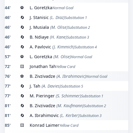
44'
⚽
L. Goretzka
Normal Goal
46'
🔄
J. Stanisic
(L. Diaz)
Substitution 1
46'
🔄
J. Musiala
(M. Olise)
Substitution 2
46'
🔄
B. Ndiaye
(H. Kane)
Substitution 3
46'
🔄
A. Pavlovic
(J. Kimmich)
Substitution 4
57'
⚽
L. Goretzka
(M. Olise)
Normal Goal
72'
🟨
Jonathan Tah
Yellow Card
76'
⚽
B. Zivzivadze
(A. Ibrahimovic)
Normal Goal
77'
🔄
J. Tah
(A. Davies)
Substitution 5
77'
🔄
M. Pieringer
(S. Schimmer)
Substitution 1
81'
🔄
B. Zivzivadze
(M. Kaufmann)
Substitution 2
81'
🔄
A. Ibrahimovic
(L. Kerber)
Substitution 3
85'
🟨
Konrad Laimer
Yellow Card