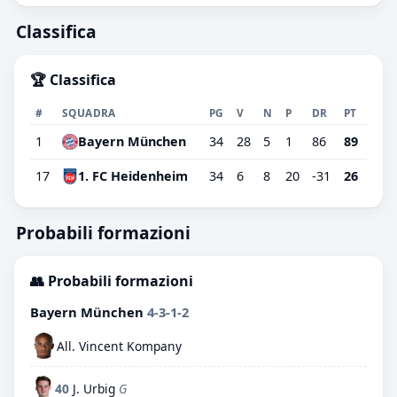
Classifica
🏆 Classifica
#
SQUADRA
PG
V
N
P
DR
PT
1
Bayern München
34
28
5
1
86
89
17
1. FC Heidenheim
34
6
8
20
-31
26
Probabili formazioni
👥 Probabili formazioni
Bayern München
4-3-1-2
All. Vincent Kompany
40
J. Urbig
G