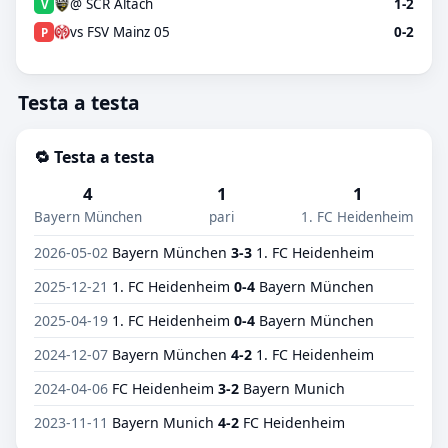
@ SCR Altach
1-2
V
vs FSV Mainz 05
0-2
P
Testa a testa
🔁 Testa a testa
4
1
1
Bayern München
pari
1. FC Heidenheim
2026-05-02
Bayern München
3-3
1. FC Heidenheim
2025-12-21
1. FC Heidenheim
0-4
Bayern München
2025-04-19
1. FC Heidenheim
0-4
Bayern München
2024-12-07
Bayern München
4-2
1. FC Heidenheim
2024-04-06
FC Heidenheim
3-2
Bayern Munich
2023-11-11
Bayern Munich
4-2
FC Heidenheim