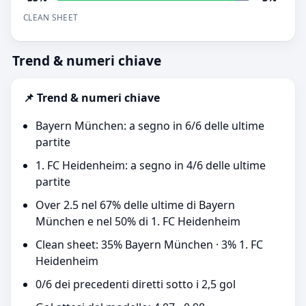
CLEAN SHEET
Trend & numeri chiave
📌 Trend & numeri chiave
Bayern München: a segno in 6/6 delle ultime
partite
1. FC Heidenheim: a segno in 4/6 delle ultime
partite
Over 2.5 nel 67% delle ultime di Bayern
München e nel 50% di 1. FC Heidenheim
Clean sheet: 35% Bayern München · 3% 1. FC
Heidenheim
0/6 dei precedenti diretti sotto i 2,5 gol