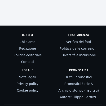
IL SITO
TRASPARENZA
Chi siamo
Verifica dei fatti
Redazione
Politica delle correzioni
Politica editoriale
Diversità e inclusione
Contatti
LEGALE
PRONOSTICI
Note legali
Tutti i pronostici
Privacy policy
Pronostici Serie A
Cookie policy
Archivio storico (risultati)
Autore: Filippo Bertuzzi