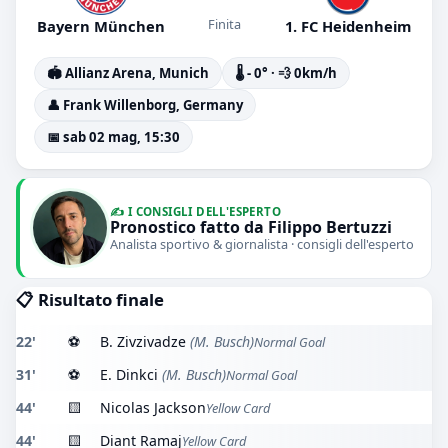
Finita
Bayern München
1. FC Heidenheim
🏟️ Allianz Arena, Munich
🌡️ - 0° · 💨 0km/h
👤 Frank Willenborg, Germany
📅 sab 02 mag, 15:30
✍️ I CONSIGLI DELL'ESPERTO
Pronostico fatto da Filippo Bertuzzi
Analista sportivo & giornalista · consigli dell'esperto
📋 Risultato finale
22'
⚽
B. Zivzivadze
(M. Busch)
Normal Goal
31'
⚽
E. Dinkci
(M. Busch)
Normal Goal
44'
🟨
Nicolas Jackson
Yellow Card
44'
🟨
Diant Ramaj
Yellow Card