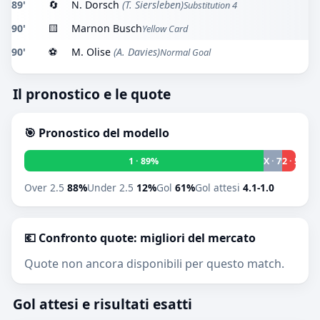
89'
🔄
N. Dorsch
(T. Siersleben)
Substitution 4
90'
🟨
Marnon Busch
Yellow Card
90'
⚽
M. Olise
(A. Davies)
Normal Goal
Il pronostico e le quote
🎯 Pronostico del modello
1 · 89%
X · 7%
2 · 5%
Over 2.5
88%
Under 2.5
12%
Gol
61%
Gol attesi
4.1-1.0
💶 Confronto quote: migliori del mercato
Quote non ancora disponibili per questo match.
Gol attesi e risultati esatti