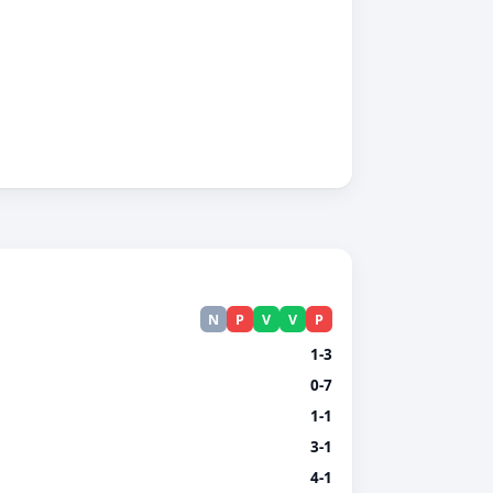
N
P
V
V
P
1-3
0-7
1-1
3-1
4-1