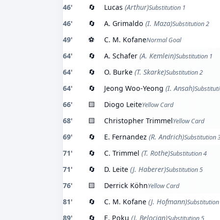
46'
🔄
Lucas
(Arthur)
Substitution 1
46'
🔄
A. Grimaldo
(I. Maza)
Substitution 2
49'
⚽
C. M. Kofane
Normal Goal
64'
🔄
A. Schafer
(A. Kemlein)
Substitution 1
64'
🔄
O. Burke
(T. Skarke)
Substitution 2
64'
🔄
Jeong Woo-Yeong
(I. Ansah)
Substitut
66'
🟨
Diogo Leite
Yellow Card
68'
🟨
Christopher Trimmel
Yellow Card
69'
🔄
E. Fernandez
(R. Andrich)
Substitution 
71'
🔄
C. Trimmel
(T. Rothe)
Substitution 4
71'
🔄
D. Leite
(J. Haberer)
Substitution 5
76'
🟨
Derrick Köhn
Yellow Card
81'
🔄
C. M. Kofane
(J. Hofmann)
Substitution
89'
🔄
E. Poku
(J. Belocian)
Substitution 5