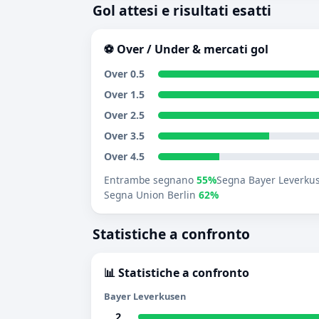
Gol attesi e risultati esatti
⚽ Over / Under & mercati gol
Over 0.5
Over 1.5
Over 2.5
Over 3.5
Over 4.5
Entrambe segnano
55%
Segna Bayer Leverk
Segna Union Berlin
62%
Statistiche a confronto
📊 Statistiche a confronto
Bayer Leverkusen
2