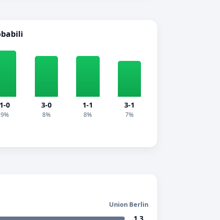
obabili
1-0
3-0
1-1
3-1
9%
8%
8%
7%
Union Berlin
1.3