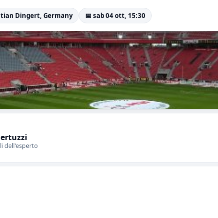
stian Dingert, Germany
📅 sab 04 ott, 15:30
Bertuzzi
li dell'esperto