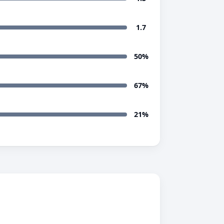
1.7
50%
67%
21%