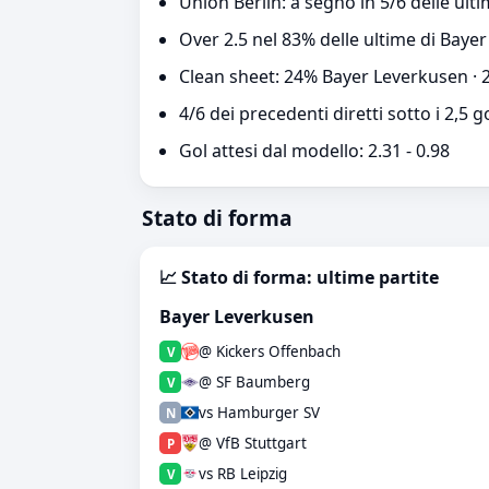
Union Berlin: a segno in 5/6 delle ulti
Over 2.5 nel 83% delle ultime di Baye
Clean sheet: 24% Bayer Leverkusen · 
4/6 dei precedenti diretti sotto i 2,5 g
Gol attesi dal modello: 2.31 - 0.98
Stato di forma
📈 Stato di forma: ultime partite
Bayer Leverkusen
@ Kickers Offenbach
V
@ SF Baumberg
V
vs Hamburger SV
N
@ VfB Stuttgart
P
vs RB Leipzig
V