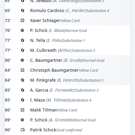
65'
🔄
N. Seiwald
(A. Ouedraogo)
Substitution 3
65'
🔄
Romulo Cardoso
(C. Harder)
Substitution 4
72'
🟨
Xaver Schlager
Yellow Card
76'
⚽
P. Schick
(I. Maza)
Normal Goal
77'
🔄
N. Tella
(E. Poku)
Substitution 1
77'
🔄
M. Culbreath
(Arthur)
Substitution 2
80'
⚽
C. Baumgartner
(B. Gruda)
Normal Goal
84'
🟨
Christoph Baumgartner
Yellow Card
84'
🔄
M. Finkgrafe
(B. Henrichs)
Substitution 5
85'
🔄
A. Garcia
(E. Fernandez)
Substitution 3
85'
🔄
I. Maza
(M. Tillman)
Substitution 4
86'
🟨
Malik Tillman
Yellow Card
89'
⚽
P. Schick
(A. Grimaldo)
Normal Goal
90'
📺
Patrik Schick
Goal confirmed