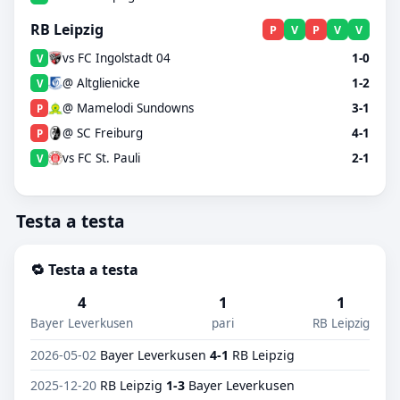
RB Leipzig
P
V
P
V
V
vs FC Ingolstadt 04
1-0
V
@ Altglienicke
1-2
V
@ Mamelodi Sundowns
3-1
P
@ SC Freiburg
4-1
P
vs FC St. Pauli
2-1
V
Testa a testa
🔁 Testa a testa
4
1
1
Bayer Leverkusen
pari
RB Leipzig
2026-05-02
Bayer Leverkusen
4-1
RB Leipzig
2025-12-20
RB Leipzig
1-3
Bayer Leverkusen