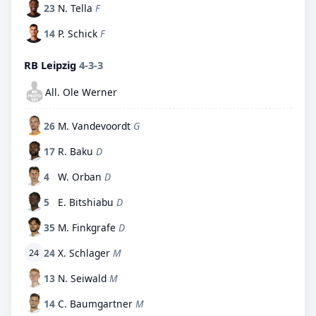
23
N. Tella
F
14
P. Schick
F
RB Leipzig
4-3-3
All. Ole Werner
26
M. Vandevoordt
G
17
R. Baku
D
4
W. Orban
D
5
E. Bitshiabu
D
35
M. Finkgrafe
D
24
X. Schlager
M
24
13
N. Seiwald
M
14
C. Baumgartner
M