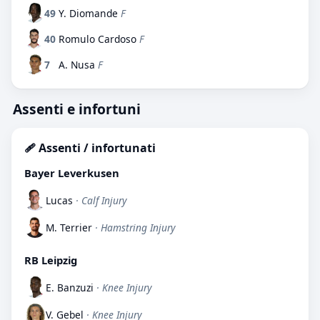
49
Y. Diomande
F
40
Romulo Cardoso
F
7
A. Nusa
F
Assenti e infortuni
🩹 Assenti / infortunati
Bayer Leverkusen
Lucas
· Calf Injury
M. Terrier
· Hamstring Injury
RB Leipzig
E. Banzuzi
· Knee Injury
V. Gebel
· Knee Injury