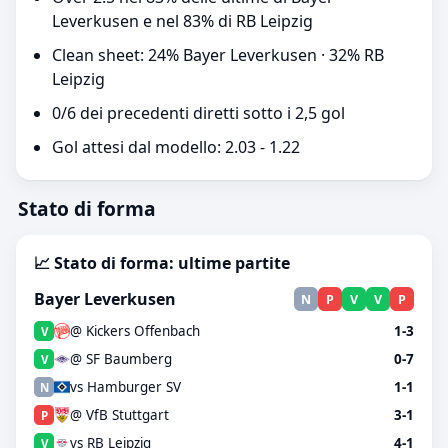
Leverkusen e nel 83% di RB Leipzig
Clean sheet: 24% Bayer Leverkusen · 32% RB
Leipzig
0/6 dei precedenti diretti sotto i 2,5 gol
Gol attesi dal modello: 2.03 - 1.22
Stato di forma
📈 Stato di forma: ultime partite
Bayer Leverkusen
N
P
V
V
P
@ Kickers Offenbach
1-3
V
@ SF Baumberg
0-7
V
vs Hamburger SV
1-1
N
@ VfB Stuttgart
3-1
P
vs RB Leipzig
4-1
V