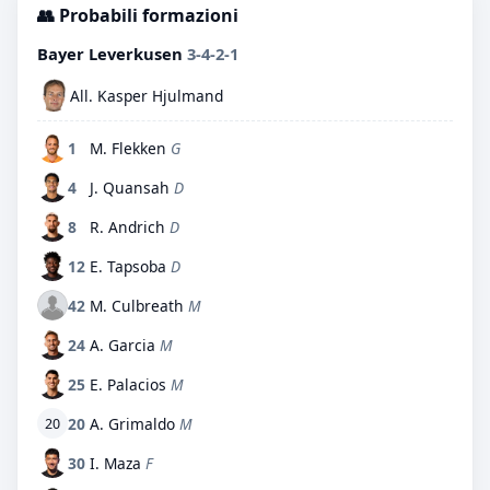
👥 Probabili formazioni
Bayer Leverkusen
3-4-2-1
All. Kasper Hjulmand
1
M. Flekken
G
4
J. Quansah
D
8
R. Andrich
D
12
E. Tapsoba
D
42
M. Culbreath
M
24
A. Garcia
M
25
E. Palacios
M
20
A. Grimaldo
M
20
30
I. Maza
F