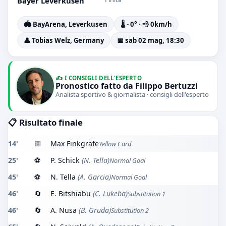
Bayer Leverkusen
🏟️ BayArena, Leverkusen
🌡️ - 0° · 💨 0km/h
👤 Tobias Welz, Germany
📅 sab 02 mag, 18:30
✍️ I CONSIGLI DELL'ESPERTO
Pronostico fatto da Filippo Bertuzzi
Analista sportivo & giornalista · consigli dell'esperto
📋 Risultato finale
14'
🟨
Max Finkgräfe
Yellow Card
25'
⚽
P. Schick
(N. Tella)
Normal Goal
45'
⚽
N. Tella
(A. Garcia)
Normal Goal
46'
🔄
E. Bitshiabu
(C. Lukeba)
Substitution 1
46'
🔄
A. Nusa
(B. Gruda)
Substitution 2