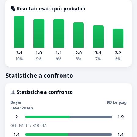
🔢 Risultati esatti più probabili
2-1
1-0
1-1
2-0
3-1
2-2
10%
9%
9%
8%
7%
6%
Statistiche a confronto
📊 Statistiche a confronto
Bayer
RB Leipzig
Leverkusen
2
1.9
GOL FATTI / PARTITA
1.4
1.4