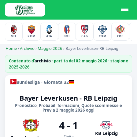
MIL
ROM
ATA
BOL
CAG
COM
CRE
F
Home
›
Archivio
›
Maggio 2026
›
Bayer Leverkusen-RB Leipzig
Contenuto d'
archivio
· partita del 02 maggio 2026 · stagione
2025-2026
Bundesliga · Giornata 32
Bayer Leverkusen - RB Leipzig
Pronostico, Probabili formazioni, Quote scommesse e
Previa 2 maggio 2026 oggi
4 - 1
RB Leipzig
Finita