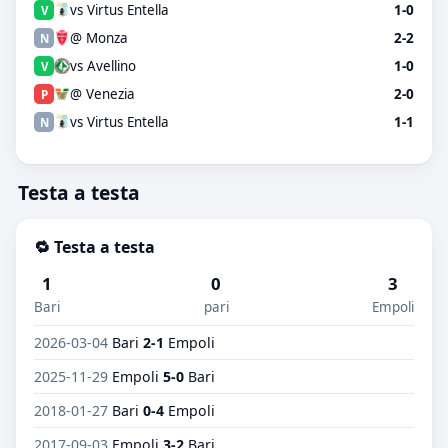
vs Virtus Entella
1-0
V
@ Monza
2-2
N
vs Avellino
1-0
V
@ Venezia
2-0
P
vs Virtus Entella
1-1
N
Testa a testa
🔁 Testa a testa
1
0
3
Bari
pari
Empoli
2026-03-04
Bari
2-1
Empoli
2025-11-29
Empoli
5-0
Bari
2018-01-27
Bari
0-4
Empoli
2017-09-03
Empoli
3-2
Bari