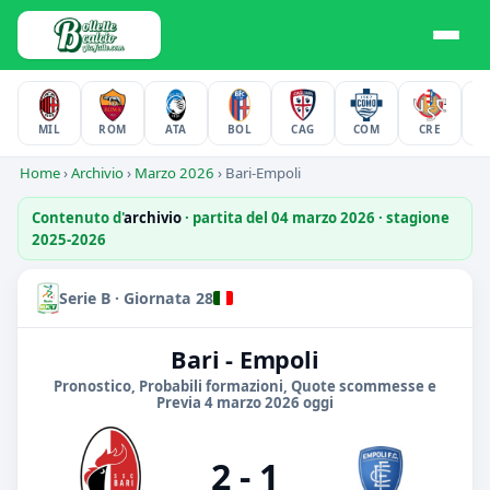
MIL
ROM
ATA
BOL
CAG
COM
CRE
F
Home
›
Archivio
›
Marzo 2026
›
Bari-Empoli
Contenuto d'
archivio
· partita del 04 marzo 2026 · stagione
2025-2026
Serie B · Giornata 28
Bari - Empoli
Pronostico, Probabili formazioni, Quote scommesse e
Previa 4 marzo 2026 oggi
2 - 1