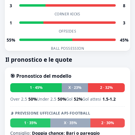
3
8
CORNER KICKS
1
3
OFFSIDES
55%
45%
BALL POSSESSION
Il pronostico e le quote
🎯 Pronostico del modello
1 · 45%
X · 23%
2 · 32%
Over 2.5
50%
Under 2.5
50%
Gol
52%
Gol attesi
1.5-1.2
📡 PREVISIONE UFFICIALE API-FOOTBALL
1 · 35%
X · 35%
2 · 30%
Consiglio:
Doppia chance: Bari o pareggio