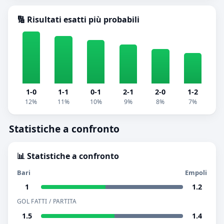
🔢 Risultati esatti più probabili
1-0
1-1
0-1
2-1
2-0
1-2
12%
11%
10%
9%
8%
7%
Statistiche a confronto
📊 Statistiche a confronto
Bari
Empoli
1
1.2
GOL FATTI / PARTITA
1.5
1.4