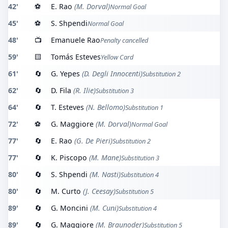
42'
⚽
E. Rao
(M. Dorval)
Normal Goal
45'
⚽
S. Shpendi
Normal Goal
48'
📺
Emanuele Rao
Penalty cancelled
59'
🟨
Tomás Esteves
Yellow Card
61'
🔄
G. Yepes
(D. Degli Innocenti)
Substitution 2
62'
🔄
D. Fila
(R. Ilie)
Substitution 3
64'
🔄
T. Esteves
(N. Bellomo)
Substitution 1
72'
⚽
G. Maggiore
(M. Dorval)
Normal Goal
77'
🔄
E. Rao
(G. De Pieri)
Substitution 2
77'
🔄
K. Piscopo
(M. Mane)
Substitution 3
80'
🔄
S. Shpendi
(M. Nasti)
Substitution 4
80'
🔄
M. Curto
(J. Ceesay)
Substitution 5
89'
🔄
G. Moncini
(M. Cuni)
Substitution 4
89'
🔄
G. Maggiore
(M. Braunoder)
Substitution 5