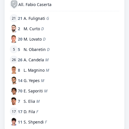
All. Fabio Caserta
21
A. Fulignati
G
21
2
M. Curto
D
20
M. Lovato
D
5
N. Obaretin
D
5
26
A. Candela
M
26
8
L. Magnino
M
14
G. Yepes
M
70
E. Saporiti
M
7
S. Elia
M
17
D. Fila
F
17
11
S. Shpendi
F