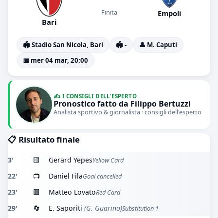
Finita
Empoli
Bari
🏟️ Stadio San Nicola, Bari
🏟️ -
👤 M. Caputi
📅 mer 04 mar, 20:00
✍️ I CONSIGLI DELL'ESPERTO
Pronostico fatto da Filippo Bertuzzi
Analista sportivo & giornalista · consigli dell'esperto
📋 Risultato finale
3'
🟨
Gerard Yepes
Yellow Card
22'
📺
Daniel Fila
Goal cancelled
23'
🟥
Matteo Lovato
Red Card
29'
🔄
E. Saporiti
(G. Guarino)
Substitution 1