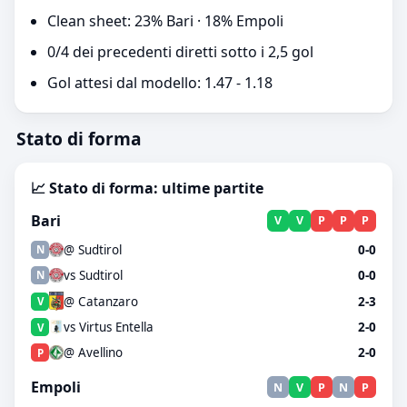
Clean sheet: 23% Bari · 18% Empoli
0/4 dei precedenti diretti sotto i 2,5 gol
Gol attesi dal modello: 1.47 - 1.18
Stato di forma
📈 Stato di forma: ultime partite
Bari
V
V
P
P
P
@ Sudtirol
0-0
N
vs Sudtirol
0-0
N
@ Catanzaro
2-3
V
vs Virtus Entella
2-0
V
@ Avellino
2-0
P
Empoli
N
V
P
N
P