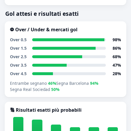
Gol attesi e risultati esatti
⚽ Over / Under & mercati gol
Over 0.5
98%
Over 1.5
86%
Over 2.5
68%
Over 3.5
47%
Over 4.5
28%
Entrambe segnano
46%
Segna Barcelona
94%
Segna Real Sociedad
50%
🔢 Risultati esatti più probabili