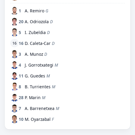
1
A. Remiro
G
20
A. Odriozola
D
5
I. Zubeldia
D
16
D. Caleta-Car
D
16
3
A. Munoz
D
4
J. Gorrotxategi
M
11
G. Guedes
M
8
B. Turrientes
M
28
P. Marin
M
7
A. Barrenetxea
M
10
M. Oyarzabal
F