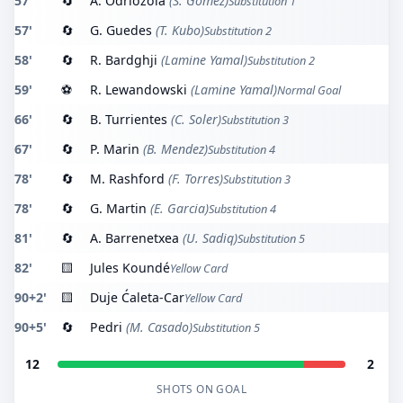
57'
🔄
A. Odriozola
(S. Gomez)
Substitution 1
57'
🔄
G. Guedes
(T. Kubo)
Substitution 2
58'
🔄
R. Bardghji
(Lamine Yamal)
Substitution 2
59'
⚽
R. Lewandowski
(Lamine Yamal)
Normal Goal
66'
🔄
B. Turrientes
(C. Soler)
Substitution 3
67'
🔄
P. Marin
(B. Mendez)
Substitution 4
78'
🔄
M. Rashford
(F. Torres)
Substitution 3
78'
🔄
G. Martin
(E. Garcia)
Substitution 4
81'
🔄
A. Barrenetxea
(U. Sadiq)
Substitution 5
82'
🟨
Jules Koundé
Yellow Card
90+2'
🟨
Duje Ćaleta-Car
Yellow Card
90+5'
🔄
Pedri
(M. Casado)
Substitution 5
12
2
SHOTS ON GOAL