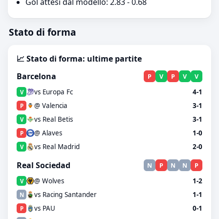
Gol attesi dal modello: 2.83 - 0.68
Stato di forma
📈 Stato di forma: ultime partite
Barcelona
P
V
P
V
V
vs Europa Fc
4-1
V
@ Valencia
3-1
P
vs Real Betis
3-1
V
@ Alaves
1-0
P
vs Real Madrid
2-0
V
Real Sociedad
N
P
N
N
P
@ Wolves
1-2
V
vs Racing Santander
1-1
N
vs PAU
0-1
P