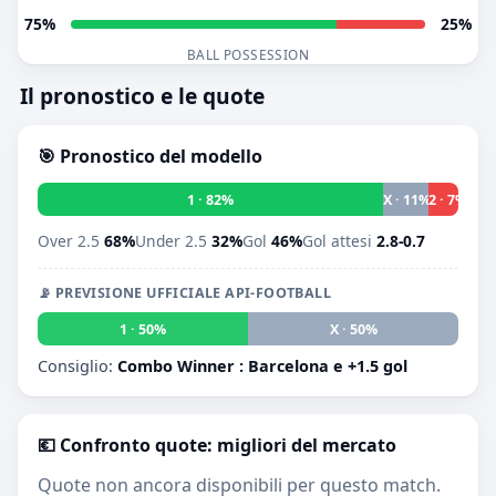
75%
25%
BALL POSSESSION
Il pronostico e le quote
🎯 Pronostico del modello
1 · 82%
X · 11%
2 · 7%
Over 2.5
68%
Under 2.5
32%
Gol
46%
Gol attesi
2.8-0.7
📡 PREVISIONE UFFICIALE API-FOOTBALL
1 · 50%
X · 50%
2 · 0
Consiglio:
Combo Winner : Barcelona e +1.5 gol
💶 Confronto quote: migliori del mercato
Quote non ancora disponibili per questo match.