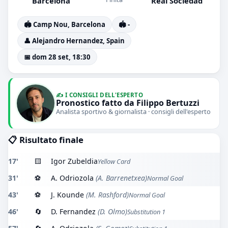
Barcelona
Real Sociedad
🏟️ Camp Nou, Barcelona
🏟️ -
👤 Alejandro Hernandez, Spain
📅 dom 28 set, 18:30
✍️ I CONSIGLI DELL'ESPERTO
Pronostico fatto da Filippo Bertuzzi
Analista sportivo & giornalista · consigli dell'esperto
📋 Risultato finale
17'
🟨
Igor Zubeldia
Yellow Card
31'
⚽
A. Odriozola
(A. Barrenetxea)
Normal Goal
43'
⚽
J. Kounde
(M. Rashford)
Normal Goal
46'
🔄
D. Fernandez
(D. Olmo)
Substitution 1