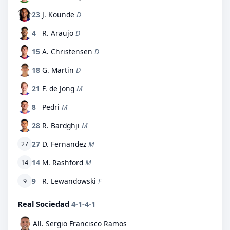
23
J. Kounde
D
4
R. Araujo
D
15
A. Christensen
D
18
G. Martin
D
21
F. de Jong
M
8
Pedri
M
28
R. Bardghji
M
27
D. Fernandez
M
27
14
M. Rashford
M
14
9
R. Lewandowski
F
9
Real Sociedad
4-1-4-1
All. Sergio Francisco Ramos