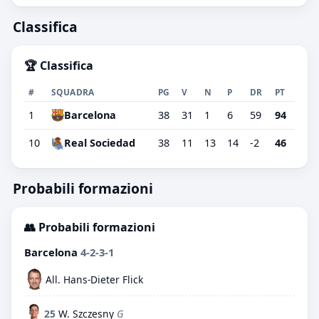
Classifica
🏆 Classifica
#
SQUADRA
PG
V
N
P
DR
PT
1
Barcelona
38
31
1
6
59
94
10
Real Sociedad
38
11
13
14
-2
46
Probabili formazioni
👥 Probabili formazioni
Barcelona
4-2-3-1
All. Hans-Dieter Flick
25
W. Szczesny
G