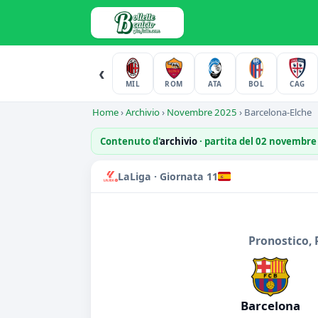
‹
MIL
ROM
ATA
BOL
CAG
Home
›
Archivio
›
Novembre 2025
›
Barcelona-Elche
Contenuto d'
archivio
· partita del 02 novembre
LaLiga · Giornata 11
Pronostico, 
Barcelona