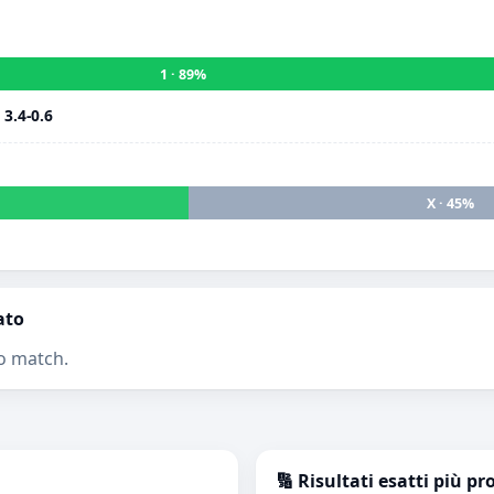
1 · 89%
i
3.4-0.6
X · 45%
ato
o match.
🔢 Risultati esatti più pr