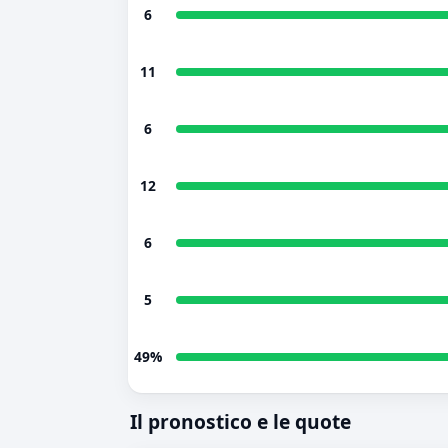
6
11
6
12
6
5
49%
Il pronostico e le quote