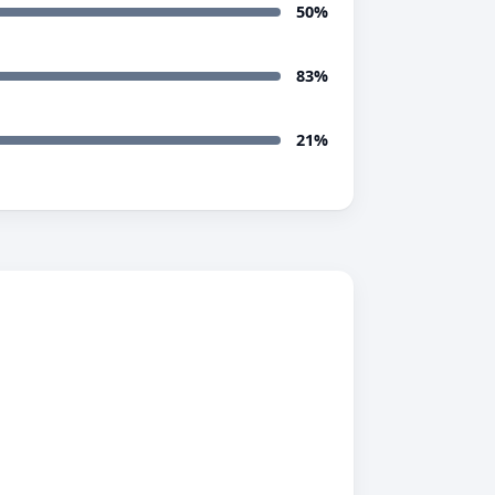
50%
83%
21%