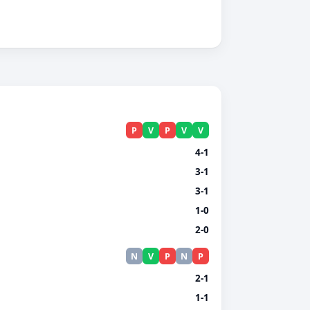
P
V
P
V
V
4-1
3-1
3-1
1-0
2-0
N
V
P
N
P
2-1
1-1