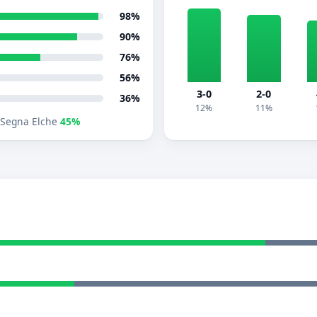
98%
90%
76%
56%
3-0
2-0
36%
12%
11%
Segna Elche
45%