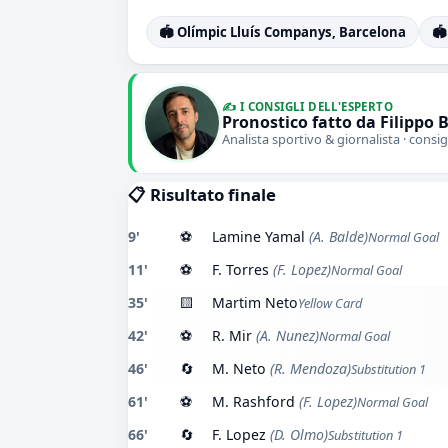
🏟️ Olímpic Lluís Companys, Barcelona
🏟️
✍️ I CONSIGLI DELL'ESPERTO
Pronostico fatto da Filippo 
Analista sportivo & giornalista · consig
📋 Risultato finale
9'
⚽
Lamine Yamal
(A. Balde)
Normal Goal
11'
⚽
F. Torres
(F. Lopez)
Normal Goal
35'
🟨
Martim Neto
Yellow Card
42'
⚽
R. Mir
(A. Nunez)
Normal Goal
46'
🔄
M. Neto
(R. Mendoza)
Substitution 1
61'
⚽
M. Rashford
(F. Lopez)
Normal Goal
66'
🔄
F. Lopez
(D. Olmo)
Substitution 1