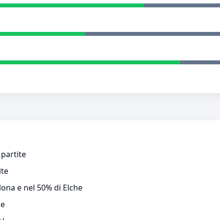
 partite
ite
lona e nel 50% di Elche
he