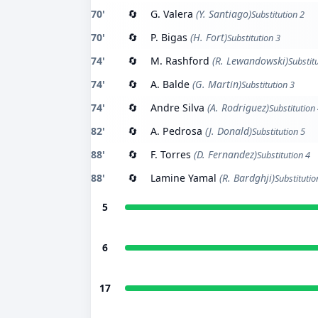
70'
🔄
G. Valera
(Y. Santiago)
Substitution 2
70'
🔄
P. Bigas
(H. Fort)
Substitution 3
74'
🔄
M. Rashford
(R. Lewandowski)
Substit
74'
🔄
A. Balde
(G. Martin)
Substitution 3
74'
🔄
Andre Silva
(A. Rodriguez)
Substitution
82'
🔄
A. Pedrosa
(J. Donald)
Substitution 5
88'
🔄
F. Torres
(D. Fernandez)
Substitution 4
88'
🔄
Lamine Yamal
(R. Bardghji)
Substitutio
5
6
17