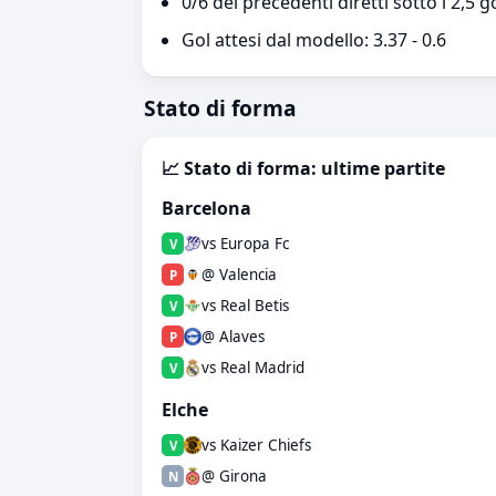
0/6 dei precedenti diretti sotto i 2,5 g
Gol attesi dal modello: 3.37 - 0.6
Stato di forma
📈 Stato di forma: ultime partite
Barcelona
vs Europa Fc
V
@ Valencia
P
vs Real Betis
V
@ Alaves
P
vs Real Madrid
V
Elche
vs Kaizer Chiefs
V
@ Girona
N