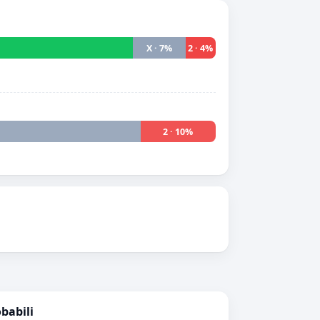
X · 7%
2 · 4%
2 · 10%
obabili