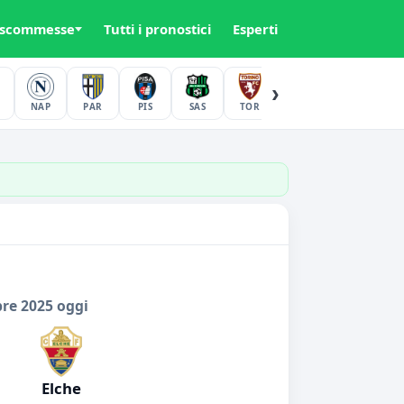
 scommesse
Tutti i pronostici
Esperti
›
NAP
PAR
PIS
SAS
TOR
UDI
VER
bre 2025 oggi
Elche