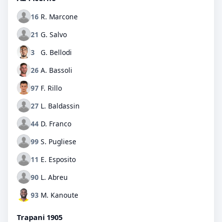
16
R. Marcone
21
G. Salvo
3
G. Bellodi
26
A. Bassoli
97
F. Rillo
27
L. Baldassin
44
D. Franco
99
S. Pugliese
11
E. Esposito
90
L. Abreu
93
M. Kanoute
Trapani 1905