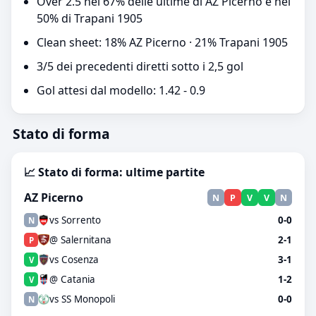
Over 2.5 nel 67% delle ultime di AZ Picerno e nel
50% di Trapani 1905
Clean sheet: 18% AZ Picerno · 21% Trapani 1905
3/5 dei precedenti diretti sotto i 2,5 gol
Gol attesi dal modello: 1.42 - 0.9
Stato di forma
📈 Stato di forma: ultime partite
AZ Picerno
N
P
V
V
N
vs Sorrento
0-0
N
@ Salernitana
2-1
P
vs Cosenza
3-1
V
@ Catania
1-2
V
vs SS Monopoli
0-0
N