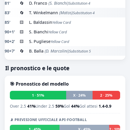
81'
🔄
D. Franco
(S. Bianchi)
Substitution 4
83'
🔄
T. Winkelmann
(Matos)
Substitution 4
85'
🟨
L. Baldassin
Yellow Card
90+1'
🟨
S. Bianchi
Yellow Card
90+2'
🟨
S. Pugliese
Yellow Card
90+7'
🔄
B. Balla
(D. Marcolini)
Substitution 5
Il pronostico e le quote
🎯 Pronostico del modello
1 · 51%
X · 24%
2 · 25%
Over 2.5
41%
Under 2.5
59%
Gol
44%
Gol attesi
1.4-0.9
📡 PREVISIONE UFFICIALE API-FOOTBALL
1 · 45%
X · 45%
2 · 10%