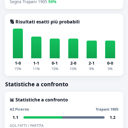
Segna Trapani 1905
59%
🔢 Risultati esatti più probabili
1-0
1-1
0-1
2-0
2-1
0-0
15%
11%
10%
10%
9%
9%
Statistiche a confronto
📊 Statistiche a confronto
AZ Picerno
Trapani 1905
1.1
1.2
GOL FATTI / PARTITA