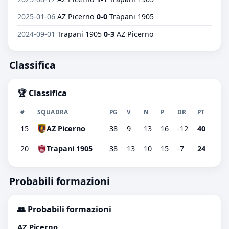
2025-01-06
AZ Picerno
0-0
Trapani 1905
2024-09-01
Trapani 1905
0-3
AZ Picerno
Classifica
🏆 Classifica
#
SQUADRA
PG
V
N
P
DR
PT
15
AZ Picerno
38
9
13
16
-12
40
20
Trapani 1905
38
13
10
15
-7
24
Probabili formazioni
👥 Probabili formazioni
AZ Picerno