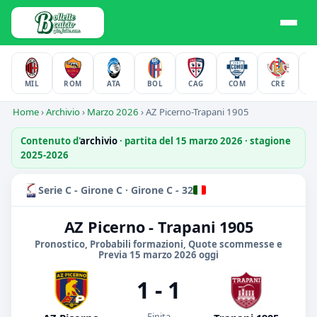
MIL
ROM
ATA
BOL
CAG
COM
CRE
F
Home
›
Archivio
›
Marzo 2026
›
AZ Picerno-Trapani 1905
Contenuto d'
archivio
· partita del 15 marzo 2026 · stagione
2025-2026
Serie C - Girone C · Girone C - 32
AZ Picerno - Trapani 1905
Pronostico, Probabili formazioni, Quote scommesse e
Previa 15 marzo 2026 oggi
1 - 1
Finita