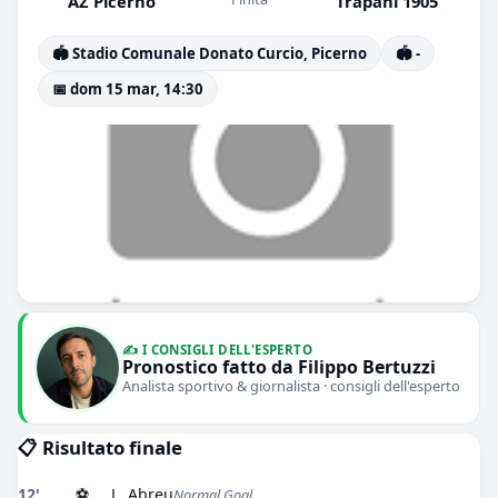
AZ Picerno
Trapani 1905
🏟️ Stadio Comunale Donato Curcio, Picerno
🏟️ -
📅 dom 15 mar, 14:30
✍️ I CONSIGLI DELL'ESPERTO
Pronostico fatto da Filippo Bertuzzi
Analista sportivo & giornalista · consigli dell'esperto
📋 Risultato finale
12'
⚽
L. Abreu
Normal Goal