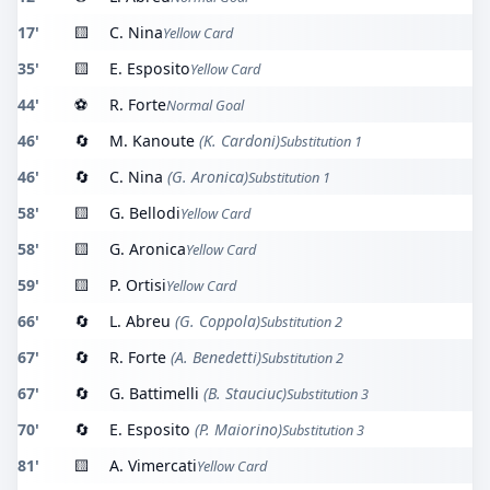
17'
🟨
C. Nina
Yellow Card
35'
🟨
E. Esposito
Yellow Card
44'
⚽
R. Forte
Normal Goal
46'
🔄
M. Kanoute
(K. Cardoni)
Substitution 1
46'
🔄
C. Nina
(G. Aronica)
Substitution 1
58'
🟨
G. Bellodi
Yellow Card
58'
🟨
G. Aronica
Yellow Card
59'
🟨
P. Ortisi
Yellow Card
66'
🔄
L. Abreu
(G. Coppola)
Substitution 2
67'
🔄
R. Forte
(A. Benedetti)
Substitution 2
67'
🔄
G. Battimelli
(B. Stauciuc)
Substitution 3
70'
🔄
E. Esposito
(P. Maiorino)
Substitution 3
81'
🟨
A. Vimercati
Yellow Card