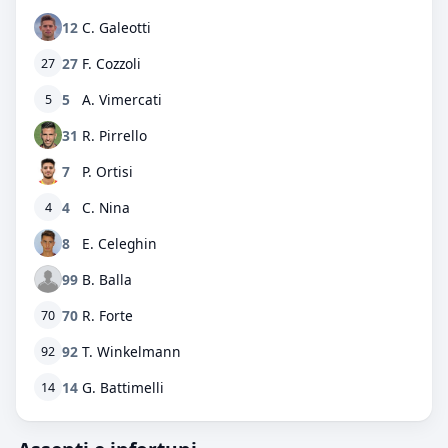
12
C. Galeotti
27
F. Cozzoli
27
5
A. Vimercati
5
31
R. Pirrello
7
P. Ortisi
4
C. Nina
4
8
E. Celeghin
99
B. Balla
70
R. Forte
70
92
T. Winkelmann
92
14
G. Battimelli
14