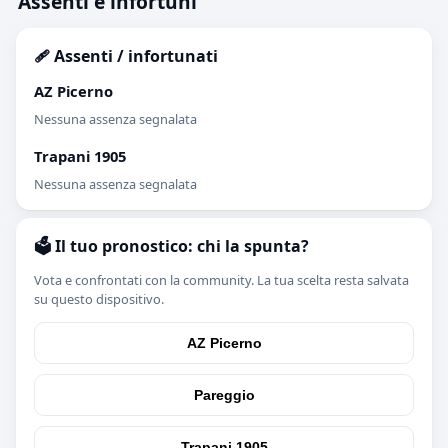
Assenti e infortuni
🩹 Assenti / infortunati
AZ Picerno
Nessuna assenza segnalata
Trapani 1905
Nessuna assenza segnalata
🗳️ Il tuo pronostico: chi la spunta?
Vota e confrontati con la community. La tua scelta resta salvata
su questo dispositivo.
AZ Picerno
Pareggio
Trapani 1905