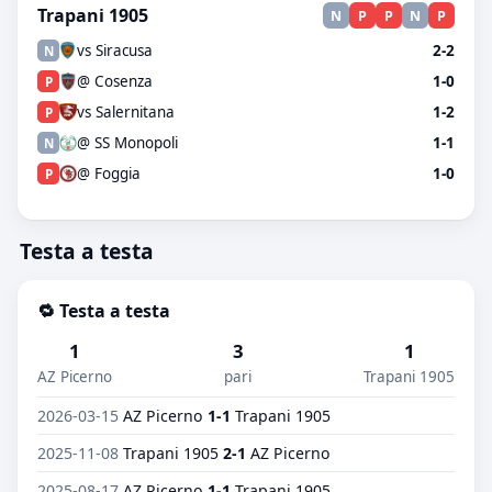
Trapani 1905
N
P
P
N
P
vs Siracusa
2-2
N
@ Cosenza
1-0
P
vs Salernitana
1-2
P
@ SS Monopoli
1-1
N
@ Foggia
1-0
P
Testa a testa
🔁 Testa a testa
1
3
1
AZ Picerno
pari
Trapani 1905
2026-03-15
AZ Picerno
1-1
Trapani 1905
2025-11-08
Trapani 1905
2-1
AZ Picerno
2025-08-17
AZ Picerno
1-1
Trapani 1905