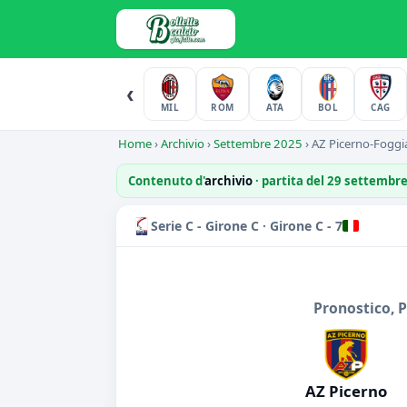
‹
MIL
ROM
ATA
BOL
CAG
Home
›
Archivio
›
Settembre 2025
›
AZ Picerno-Foggi
Contenuto d'
archivio
· partita del 29 settembr
Serie C - Girone C · Girone C - 7
Pronostico, 
AZ Picerno