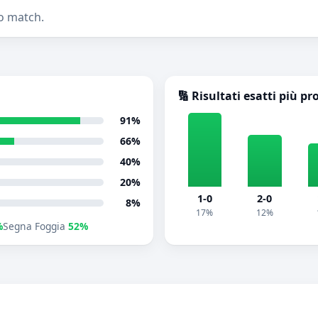
o match.
🔢 Risultati esatti più pr
91%
66%
40%
20%
1-0
2-0
8%
17%
12%
%
Segna Foggia
52%