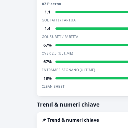
AZ Picerno
1.1
GOL FATTI / PARTITA
1.4
GOL SUBITI / PARTITA
67%
OVER 2.5 (ULTIME)
67%
ENTRAMBE SEGNANO (ULTIME)
18%
CLEAN SHEET
Trend & numeri chiave
📌 Trend & numeri chiave