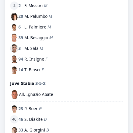
2
F. Missori
M
2
20
M. Palumbo
M
6
L. Palmiero
M
39
M. Besaggio
M
3
M. Sala
M
94
R. Insigne
F
14
T. Biasci
F
Juve Stabia
3-5-2
All. Ignazio Abate
23
P. Boer
G
46
S. Diakite
D
46
33
A. Giorgini
D