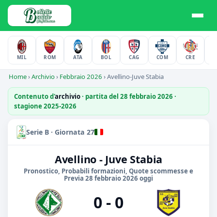
MIL
ROM
ATA
BOL
CAG
COM
CRE
F
Home
›
Archivio
›
Febbraio 2026
›
Avellino-Juve Stabia
Contenuto d'
archivio
· partita del 28 febbraio 2026 ·
stagione 2025-2026
Serie B · Giornata 27
Avellino - Juve Stabia
Pronostico, Probabili formazioni, Quote scommesse e
Previa 28 febbraio 2026 oggi
0 - 0