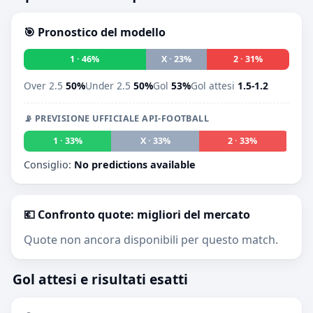
🎯 Pronostico del modello
1 · 46%
X · 23%
2 · 31%
Over 2.5
50%
Under 2.5
50%
Gol
53%
Gol attesi
1.5-1.2
📡 PREVISIONE UFFICIALE API-FOOTBALL
1 · 33%
X · 33%
2 · 33%
Consiglio:
No predictions available
💶 Confronto quote: migliori del mercato
Quote non ancora disponibili per questo match.
Gol attesi e risultati esatti