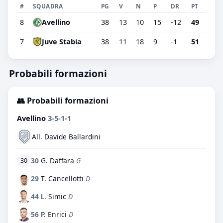
#
SQUADRA
PG
V
N
P
DR
PT
8
Avellino
38
13
10
15
-12
49
7
Juve Stabia
38
11
18
9
-1
51
Probabili formazioni
👥 Probabili formazioni
Avellino
3-5-1-1
All. Davide Ballardini
30
G. Daffara
G
30
29
T. Cancellotti
D
44
L. Simic
D
56
P. Enrici
D