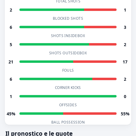
TOTAL SHOTS
2
1
BLOCKED SHOTS
6
3
SHOTS INSIDEBOX
5
2
SHOTS OUTSIDEBOX
21
17
FOULS
6
2
CORNER KICKS
1
0
OFFSIDES
45%
55%
BALL POSSESSION
Il pronostico e le quote