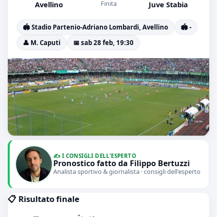
Finita
Avellino
Juve Stabia
🏟️ Stadio Partenio-Adriano Lombardi, Avellino
🏟️ -
👤 M. Caputi
📅 sab 28 feb, 19:30
✍️ I CONSIGLI DELL'ESPERTO
Pronostico fatto da Filippo Bertuzzi
Analista sportivo & giornalista · consigli dell'esperto
📋 Risultato finale