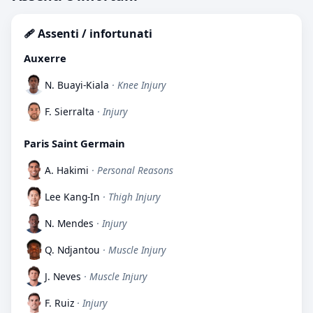
🩹 Assenti / infortunati
Auxerre
N. Buayi-Kiala
· Knee Injury
F. Sierralta
· Injury
Paris Saint Germain
A. Hakimi
· Personal Reasons
Lee Kang-In
· Thigh Injury
N. Mendes
· Injury
Q. Ndjantou
· Muscle Injury
J. Neves
· Muscle Injury
F. Ruiz
· Injury