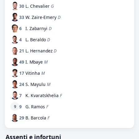
30
L. Chevalier
G
33
W. Zaire-Emery
D
6
I. Zabarnyi
D
4
L. Beraldo
D
21
L. Hernandez
D
49
I. Mbaye
M
17
Vitinha
M
24
S. Mayulu
M
7
K. Kvaratskhelia
F
9
G. Ramos
F
9
29
B. Barcola
F
Assenti e infortuni