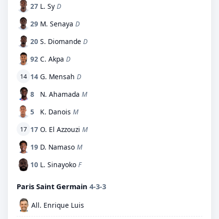
27
L. Sy
D
29
M. Senaya
D
20
S. Diomande
D
92
C. Akpa
D
14
G. Mensah
D
14
8
N. Ahamada
M
5
K. Danois
M
17
O. El Azzouzi
M
17
19
D. Namaso
M
10
L. Sinayoko
F
Paris Saint Germain
4-3-3
All. Enrique Luis