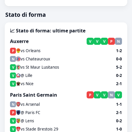
Stato di forma
📈 Stato di forma: ultime partite
Auxerre
V
V
V
P
N
vs Orleans
1-2
P
vs Chateauroux
0-0
N
vs St Maur Lusitanos
5-2
V
@ Lille
0-2
V
vs Nice
2-1
V
Paris Saint Germain
P
V
V
N
V
vs Arsenal
1-1
N
@ Paris FC
2-1
P
@ Lens
0-2
V
vs Stade Brestois 29
1-0
V