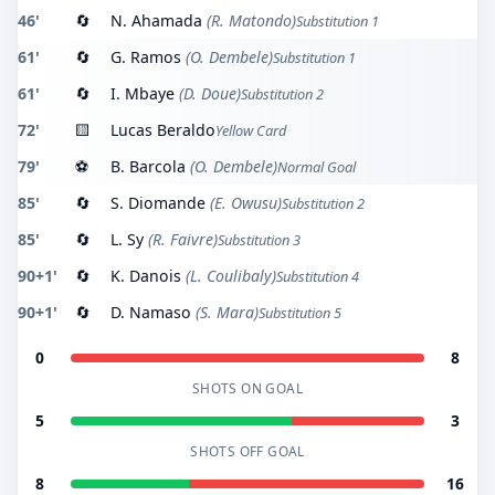
46'
🔄
N. Ahamada
(R. Matondo)
Substitution 1
61'
🔄
G. Ramos
(O. Dembele)
Substitution 1
61'
🔄
I. Mbaye
(D. Doue)
Substitution 2
72'
🟨
Lucas Beraldo
Yellow Card
79'
⚽
B. Barcola
(O. Dembele)
Normal Goal
85'
🔄
S. Diomande
(E. Owusu)
Substitution 2
85'
🔄
L. Sy
(R. Faivre)
Substitution 3
90+1'
🔄
K. Danois
(L. Coulibaly)
Substitution 4
90+1'
🔄
D. Namaso
(S. Mara)
Substitution 5
0
8
SHOTS ON GOAL
5
3
SHOTS OFF GOAL
8
16