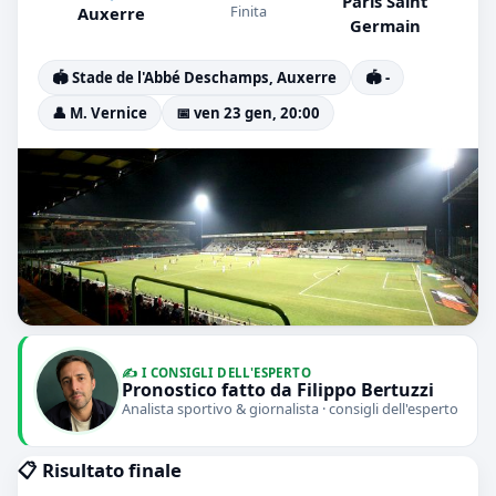
Paris Saint
Finita
Auxerre
Germain
🏟️ Stade de l'Abbé Deschamps, Auxerre
🏟️ -
👤 M. Vernice
📅 ven 23 gen, 20:00
✍️ I CONSIGLI DELL'ESPERTO
Pronostico fatto da Filippo Bertuzzi
Analista sportivo & giornalista · consigli dell'esperto
📋 Risultato finale