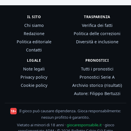
IL SITO
TRASPARENZA
Chi siamo
Verifica dei fatti
Redazione
Politica delle correzioni
Politica editoriale
Diversità e inclusione
Contatti
LEGALE
PRONOSTICI
Note legali
Tutti i pronostici
Privacy policy
Pronostici Serie A
Cookie policy
Archivio storico (risultati)
Autore: Filippo Bertuzzi
Il gioco può causare dipendenza. Gioca responsabilmente:
18+
nessun profitto è garantito.
Vietato ai minori di 18 anni ·
giocaresponsabile.it
· gioco
regolamentato ADM · © 2026 Bollette Calcio Già Fatte