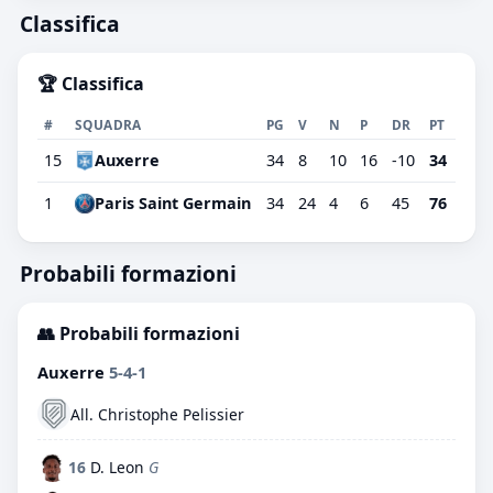
Classifica
🏆 Classifica
#
SQUADRA
PG
V
N
P
DR
PT
15
Auxerre
34
8
10
16
-10
34
1
Paris Saint Germain
34
24
4
6
45
76
Probabili formazioni
👥 Probabili formazioni
Auxerre
5-4-1
All. Christophe Pelissier
16
D. Leon
G