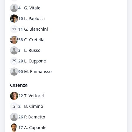
4
G. Vitale
10
L. Paolucci
11
G. Bianchini
11
58
C. Cretella
3
L. Russo
29
L. Cuppone
29
90
M. Emmausso
Cosenza
22
T. Vettorel
2
B. Cimino
2
26
P. Dametto
17
A. Caporale