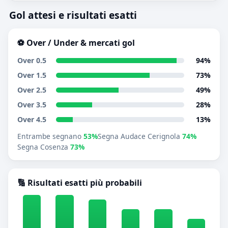
Gol attesi e risultati esatti
⚽ Over / Under & mercati gol
Over 0.5
94%
Over 1.5
73%
Over 2.5
49%
Over 3.5
28%
Over 4.5
13%
Entrambe segnano
53%
Segna Audace Cerignola
74%
Segna Cosenza
73%
🔢 Risultati esatti più probabili