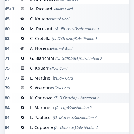
45+3'
🟨
M. Ricciardi
Yellow Card
45'
⚽
C. Kouan
Normal Goal
60'
🔄
M. Ricciardi
(A. Florenzi)
Substitution 1
63'
🔄
C. Cretella
(L. D'Orazio)
Substitution 1
64'
⚽
A. Florenzi
Normal Goal
71'
🔄
G. Bianchini
(D. Gambale)
Substitution 2
75'
🟨
C. Kouan
Yellow Card
77'
🟨
L. Martinelli
Yellow Card
79'
🟨
S. Visentin
Yellow Card
80'
🔄
K. Cannavo
(T. D'Orazio)
Substitution 2
84'
🔄
L. Martinelli
(A. Ligi)
Substitution 3
84'
🔄
L. Paolucci
(O. Moreso)
Substitution 4
84'
🔄
L. Cuppone
(A. Dabizas)
Substitution 5