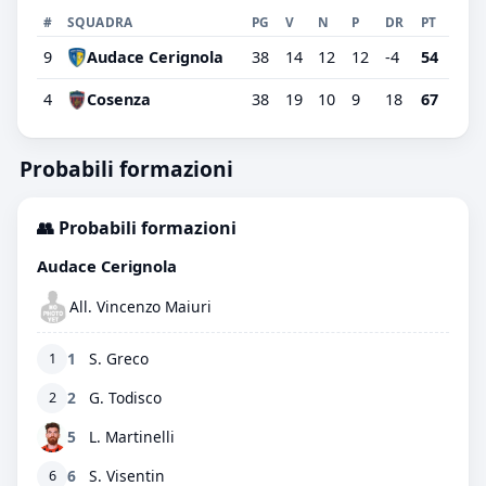
#
SQUADRA
PG
V
N
P
DR
PT
9
Audace Cerignola
38
14
12
12
-4
54
4
Cosenza
38
19
10
9
18
67
Probabili formazioni
👥 Probabili formazioni
Audace Cerignola
All. Vincenzo Maiuri
1
S. Greco
1
2
G. Todisco
2
5
L. Martinelli
6
S. Visentin
6