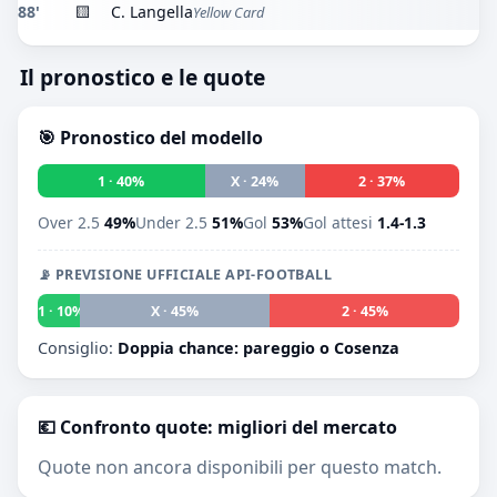
88'
🟨
C. Langella
Yellow Card
Il pronostico e le quote
🎯 Pronostico del modello
1 · 40%
X · 24%
2 · 37%
Over 2.5
49%
Under 2.5
51%
Gol
53%
Gol attesi
1.4-1.3
📡 PREVISIONE UFFICIALE API-FOOTBALL
1 · 10%
X · 45%
2 · 45%
Consiglio:
Doppia chance: pareggio o Cosenza
💶 Confronto quote: migliori del mercato
Quote non ancora disponibili per questo match.