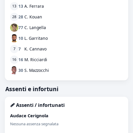
13
A. Ferrara
13
28
C. Kouan
28
77
C. Langella
10
L. Garritano
7
K. Cannavo
7
16
M. Ricciardi
16
30
S. Mazzocchi
Assenti e infortuni
🩹 Assenti / infortunati
Audace Cerignola
Nessuna assenza segnalata