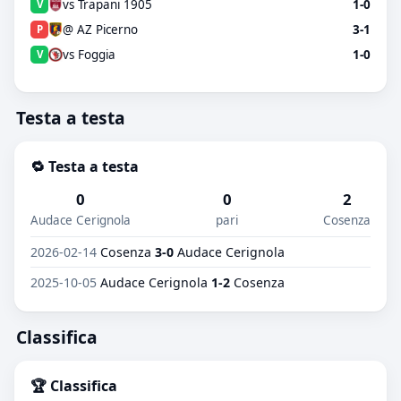
vs Trapani 1905
1-0
V
@ AZ Picerno
3-1
P
vs Foggia
1-0
V
Testa a testa
🔁 Testa a testa
0
0
2
Audace Cerignola
pari
Cosenza
2026-02-14
Cosenza
3-0
Audace Cerignola
2025-10-05
Audace Cerignola
1-2
Cosenza
Classifica
🏆 Classifica