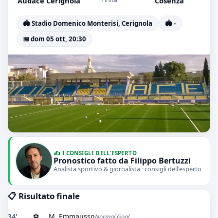
Audace Cerignola
Cosenza
🏟️ Stadio Domenico Monterisi, Cerignola
🏟️ -
📅 dom 05 ott, 20:30
✍️ I CONSIGLI DELL'ESPERTO
Pronostico fatto da Filippo Bertuzzi
Analista sportivo & giornalista · consigli dell'esperto
📋 Risultato finale
34'
⚽
M. Emmausso
Normal Goal