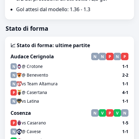
Gol attesi dal modello: 1.36 - 1.3
Stato di forma
📈 Stato di forma: ultime partite
Audace Cerignola
N
N
P
N
P
@ Crotone
1-1
N
@ Benevento
2-2
N
vs Team Altamura
1-1
N
@ Casertana
4-1
P
vs Latina
1-1
N
Cosenza
N
V
P
V
N
vs Casarano
1-5
P
@ Cavese
1-1
N