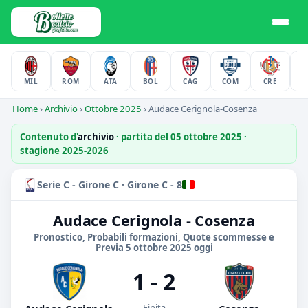
MIL
ROM
ATA
BOL
CAG
COM
CRE
F
Home
›
Archivio
›
Ottobre 2025
›
Audace Cerignola-Cosenza
Contenuto d'
archivio
· partita del 05 ottobre 2025 ·
stagione 2025-2026
Serie C - Girone C · Girone C - 8
Audace Cerignola - Cosenza
Pronostico, Probabili formazioni, Quote scommesse e
Previa 5 ottobre 2025 oggi
1 - 2
Finita