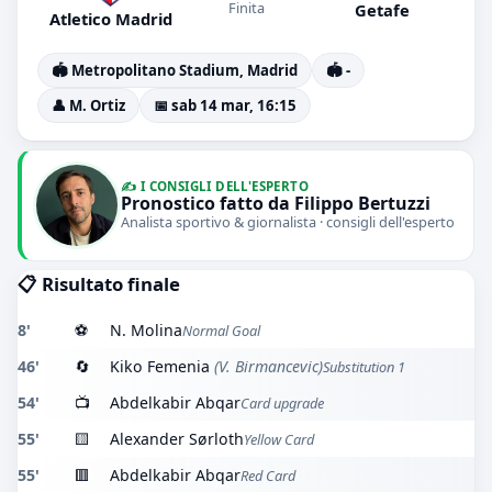
Finita
Getafe
Atletico Madrid
🏟️ Metropolitano Stadium, Madrid
🏟️ -
👤 M. Ortiz
📅 sab 14 mar, 16:15
✍️ I CONSIGLI DELL'ESPERTO
Pronostico fatto da Filippo Bertuzzi
Analista sportivo & giornalista · consigli dell'esperto
📋 Risultato finale
8'
⚽
N. Molina
Normal Goal
46'
🔄
Kiko Femenia
(V. Birmancevic)
Substitution 1
54'
📺
Abdelkabir Abqar
Card upgrade
55'
🟨
Alexander Sørloth
Yellow Card
55'
🟥
Abdelkabir Abqar
Red Card