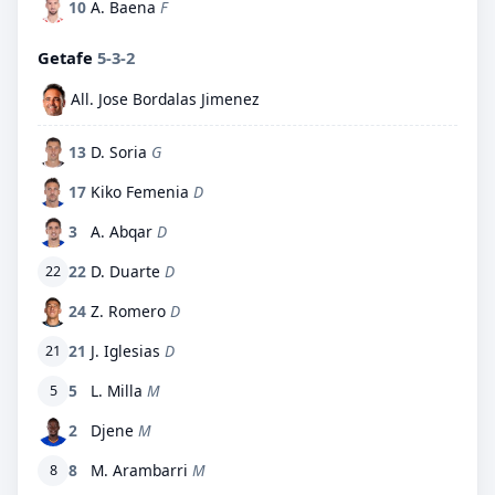
10
A. Baena
F
Getafe
5-3-2
All. Jose Bordalas Jimenez
13
D. Soria
G
17
Kiko Femenia
D
3
A. Abqar
D
22
D. Duarte
D
22
24
Z. Romero
D
21
J. Iglesias
D
21
5
L. Milla
M
5
2
Djene
M
8
M. Arambarri
M
8