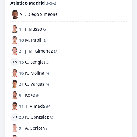
Atletico Madrid
3-5-2
All. Diego Simeone
1
J. Musso
G
18
M. Pubill
D
2
J. M. Gimenez
D
15
C. Lenglet
D
15
16
N. Molina
M
21
O. Vargas
M
6
Koke
M
11
T. Almada
M
23
N. Gonzalez
M
23
9
A. Sorloth
F