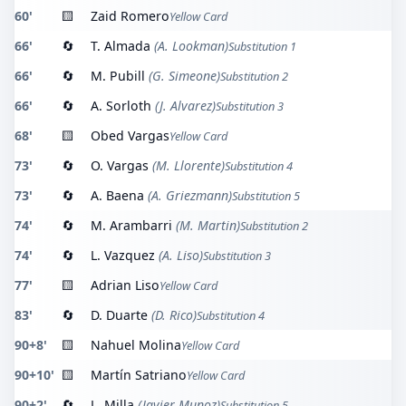
60'
🟨
Zaid Romero
Yellow Card
66'
🔄
T. Almada
(A. Lookman)
Substitution 1
66'
🔄
M. Pubill
(G. Simeone)
Substitution 2
66'
🔄
A. Sorloth
(J. Alvarez)
Substitution 3
68'
🟨
Obed Vargas
Yellow Card
73'
🔄
O. Vargas
(M. Llorente)
Substitution 4
73'
🔄
A. Baena
(A. Griezmann)
Substitution 5
74'
🔄
M. Arambarri
(M. Martin)
Substitution 2
74'
🔄
L. Vazquez
(A. Liso)
Substitution 3
77'
🟨
Adrian Liso
Yellow Card
83'
🔄
D. Duarte
(D. Rico)
Substitution 4
90+8'
🟨
Nahuel Molina
Yellow Card
90+10'
🟨
Martín Satriano
Yellow Card
90+2'
🔄
L. Milla
(Javier Munoz)
Substitution 5