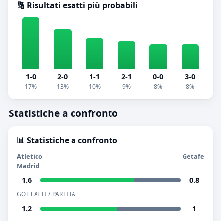
🔢 Risultati esatti più probabili
1-0
2-0
1-1
2-1
0-0
3-0
17%
13%
10%
9%
8%
8%
Statistiche a confronto
📊 Statistiche a confronto
Atletico
Getafe
Madrid
1.6
0.8
GOL FATTI / PARTITA
1.2
1