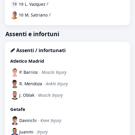
19
L. Vazquez
F
19
10
M. Satriano
F
Assenti e infortuni
🩹 Assenti / infortunati
Atletico Madrid
P. Barrios
· Muscle Injury
R. Mendoza
· Ankle Injury
J. Oblak
· Muscle Injury
Getafe
Davinchi
· Knee Injury
Juanmi
· Injury