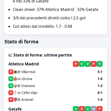
e nel 33% di Getafe
Clean sheet: 37% Atletico Madrid · 32% Getafe
3/6 dei precedenti diretti sotto i 2,5 gol
Gol attesi dal modello: 1.7 - 0.68
Stato di forma
📈 Stato di forma: ultime partite
Atletico Madrid
P
V
V
P
V
@ Villarreal
5-1
P
vs Girona
1-0
V
@ Osasuna
1-2
V
vs Celta Vigo
0-1
P
@ Arsenal
1-0
P
Getafe
V
P
V
N
P