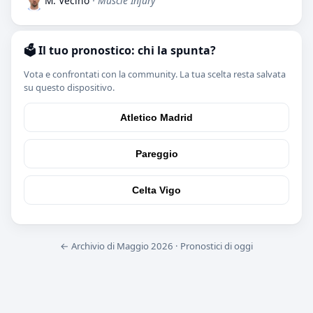
M. Vecino
· Muscle Injury
🗳️ Il tuo pronostico: chi la spunta?
Vota e confrontati con la community. La tua scelta resta salvata
su questo dispositivo.
Atletico Madrid
Pareggio
Celta Vigo
← Archivio di Maggio 2026
·
Pronostici di oggi