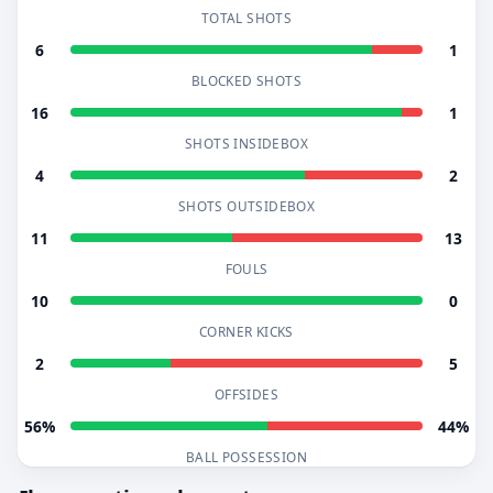
TOTAL SHOTS
6
1
BLOCKED SHOTS
16
1
SHOTS INSIDEBOX
4
2
SHOTS OUTSIDEBOX
11
13
FOULS
10
0
CORNER KICKS
2
5
OFFSIDES
56%
44%
BALL POSSESSION