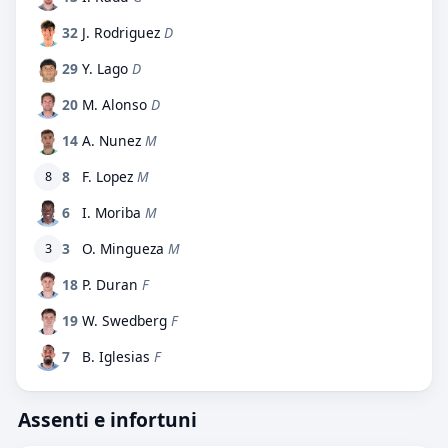
32
J. Rodriguez
D
29
Y. Lago
D
20
M. Alonso
D
14
A. Nunez
M
8
F. Lopez
M
8
6
I. Moriba
M
3
O. Mingueza
M
3
18
P. Duran
F
19
W. Swedberg
F
7
B. Iglesias
F
Assenti e infortuni