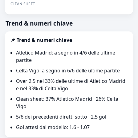
CLEAN SHEET
Trend & numeri chiave
📌 Trend & numeri chiave
Atletico Madrid: a segno in 4/6 delle ultime
partite
Celta Vigo: a segno in 6/6 delle ultime partite
Over 2.5 nel 33% delle ultime di Atletico Madrid
e nel 33% di Celta Vigo
Clean sheet: 37% Atletico Madrid · 26% Celta
Vigo
5/6 dei precedenti diretti sotto i 2,5 gol
Gol attesi dal modello: 1.6 - 1.07