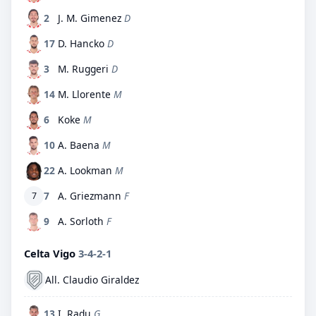
2
J. M. Gimenez
D
17
D. Hancko
D
3
M. Ruggeri
D
14
M. Llorente
M
6
Koke
M
10
A. Baena
M
22
A. Lookman
M
7
A. Griezmann
F
7
9
A. Sorloth
F
Celta Vigo
3-4-2-1
All. Claudio Giraldez
13
I. Radu
G