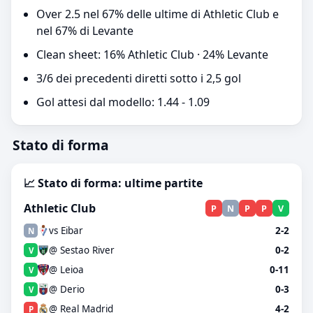
Over 2.5 nel 67% delle ultime di Athletic Club e
nel 67% di Levante
Clean sheet: 16% Athletic Club · 24% Levante
3/6 dei precedenti diretti sotto i 2,5 gol
Gol attesi dal modello: 1.44 - 1.09
Stato di forma
📈 Stato di forma: ultime partite
Athletic Club
P
N
P
P
V
vs Eibar
2-2
N
@ Sestao River
0-2
V
@ Leioa
0-11
V
@ Derio
0-3
V
@ Real Madrid
4-2
P