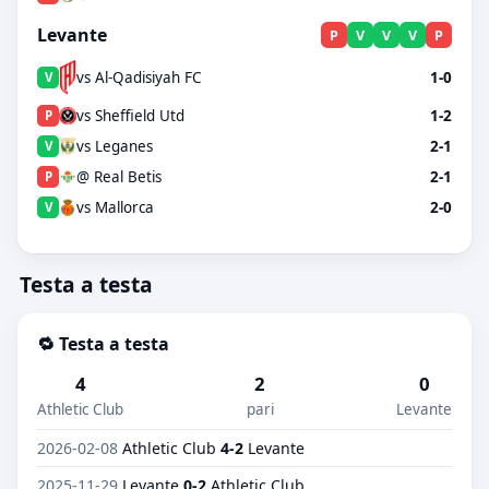
Levante
P
V
V
V
P
vs Al-Qadisiyah FC
1-0
V
vs Sheffield Utd
1-2
P
vs Leganes
2-1
V
@ Real Betis
2-1
P
vs Mallorca
2-0
V
Testa a testa
🔁 Testa a testa
4
2
0
Athletic Club
pari
Levante
2026-02-08
Athletic Club
4-2
Levante
2025-11-29
Levante
0-2
Athletic Club