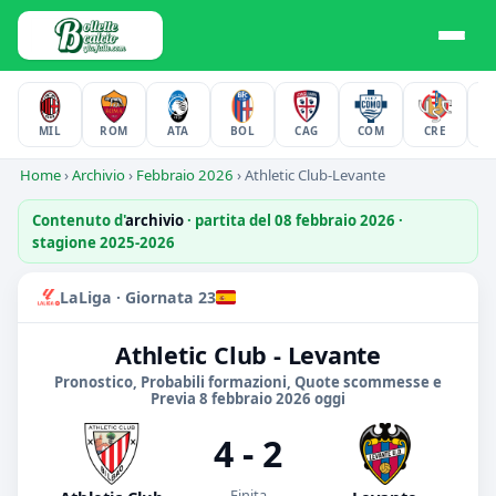
MIL
ROM
ATA
BOL
CAG
COM
CRE
F
Home
›
Archivio
›
Febbraio 2026
›
Athletic Club-Levante
Contenuto d'
archivio
· partita del 08 febbraio 2026 ·
stagione 2025-2026
LaLiga · Giornata 23
Athletic Club - Levante
Pronostico, Probabili formazioni, Quote scommesse e
Previa 8 febbraio 2026 oggi
4 - 2
Finita