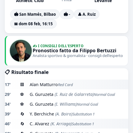
Athletic Club
Levante
🏟️ San Mamés, Bilbao
🏟️ -
👤 A. Ruiz
📅 dom 08 feb, 16:15
✍️ I CONSIGLI DELL'ESPERTO
Pronostico fatto da Filippo Bertuzzi
Analista sportivo & giornalista · consigli dell'esperto
📋 Risultato finale
17'
🟥
Alan Matturro
Red Card
29'
⚽
G. Guruzeta
(I. Ruiz de Galarreta)
Normal Goal
34'
⚽
G. Guruzeta
(I. Williams)
Normal Goal
39'
🔄
Y. Berchiche
(A. Boiro)
Substitution 1
46'
🔄
C. Alvarez
(K. Arriaga)
Substitution 1