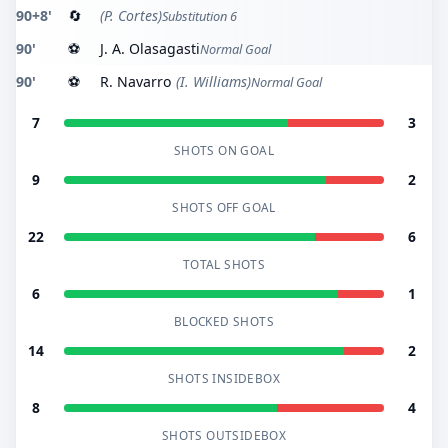
90+8'
🔄
(P. Cortes)
Substitution 6
90'
⚽
J. A. Olasagasti
Normal Goal
90'
⚽
R. Navarro
(I. Williams)
Normal Goal
7
3
SHOTS ON GOAL
9
2
SHOTS OFF GOAL
22
6
TOTAL SHOTS
6
1
BLOCKED SHOTS
14
2
SHOTS INSIDEBOX
8
4
SHOTS OUTSIDEBOX