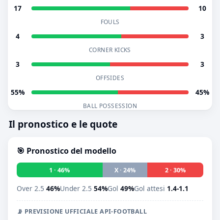
17
10
FOULS
4
3
CORNER KICKS
3
3
OFFSIDES
55%
45%
BALL POSSESSION
Il pronostico e le quote
🎯 Pronostico del modello
1 · 46%
X · 24%
2 · 30%
Over 2.5
46%
Under 2.5
54%
Gol
49%
Gol attesi
1.4-1.1
📡 PREVISIONE UFFICIALE API-FOOTBALL