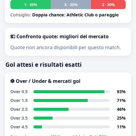
1 · 35%
X · 35%
2 · 30%
Consiglio:
Doppia chance: Athletic Club o pareggio
💶 Confronto quote: migliori del mercato
Quote non ancora disponibili per questo match.
Gol attesi e risultati esatti
⚽ Over / Under & mercati gol
Over 0.5
93%
Over 1.5
71%
Over 2.5
46%
Over 3.5
25%
Over 4.5
11%