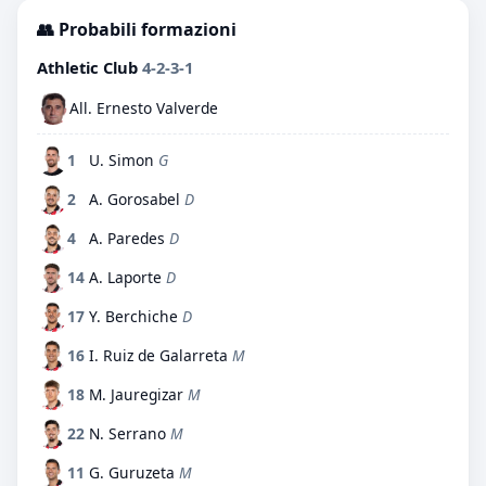
👥 Probabili formazioni
Athletic Club
4-2-3-1
All. Ernesto Valverde
1
U. Simon
G
2
A. Gorosabel
D
4
A. Paredes
D
14
A. Laporte
D
17
Y. Berchiche
D
16
I. Ruiz de Galarreta
M
18
M. Jauregizar
M
22
N. Serrano
M
11
G. Guruzeta
M