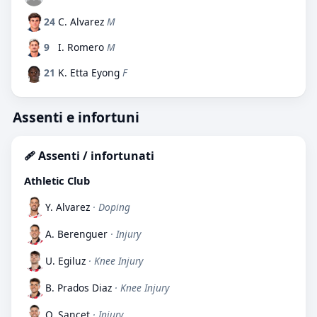
24
C. Alvarez
M
9
I. Romero
M
21
K. Etta Eyong
F
Assenti e infortuni
🩹 Assenti / infortunati
Athletic Club
Y. Alvarez
· Doping
A. Berenguer
· Injury
U. Egiluz
· Knee Injury
B. Prados Diaz
· Knee Injury
O. Sancet
· Injury