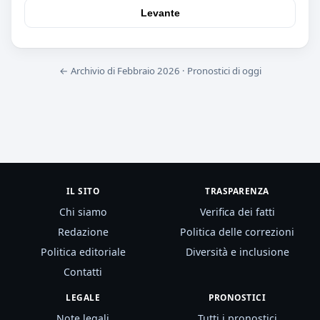
Levante
← Archivio di Febbraio 2026
·
Pronostici di oggi
IL SITO
TRASPARENZA
Chi siamo
Verifica dei fatti
Redazione
Politica delle correzioni
Politica editoriale
Diversità e inclusione
Contatti
LEGALE
PRONOSTICI
Note legali
Tutti i pronostici