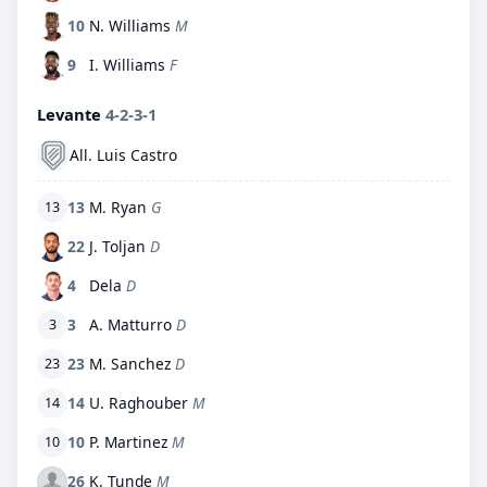
10
N. Williams
M
9
I. Williams
F
Levante
4-2-3-1
All. Luis Castro
13
M. Ryan
G
13
22
J. Toljan
D
4
Dela
D
3
A. Matturro
D
3
23
M. Sanchez
D
23
14
U. Raghouber
M
14
10
P. Martinez
M
10
26
K. Tunde
M