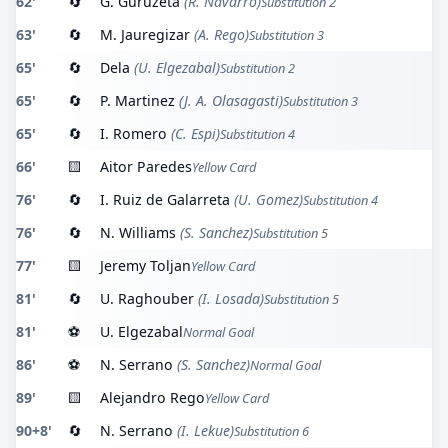
62'
🔄
G. Guruzeta
(R. Navarro)
Substitution 2
63'
🔄
M. Jauregizar
(A. Rego)
Substitution 3
65'
🔄
Dela
(U. Elgezabal)
Substitution 2
65'
🔄
P. Martinez
(J. A. Olasagasti)
Substitution 3
65'
🔄
I. Romero
(C. Espi)
Substitution 4
66'
🟨
Aitor Paredes
Yellow Card
76'
🔄
I. Ruiz de Galarreta
(U. Gomez)
Substitution 4
76'
🔄
N. Williams
(S. Sanchez)
Substitution 5
77'
🟨
Jeremy Toljan
Yellow Card
81'
🔄
U. Raghouber
(I. Losada)
Substitution 5
81'
⚽
U. Elgezabal
Normal Goal
86'
⚽
N. Serrano
(S. Sanchez)
Normal Goal
89'
🟨
Alejandro Rego
Yellow Card
90+8'
🔄
N. Serrano
(I. Lekue)
Substitution 6