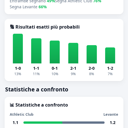
Entrambe segnano
49%
Segna Athletic Club
76%
Segna Levante
66%
🔢 Risultati esatti più probabili
1-0
1-1
0-1
2-1
2-0
1-2
13%
11%
10%
9%
8%
7%
Statistiche a confronto
📊 Statistiche a confronto
Athletic Club
Levante
1.1
1.2