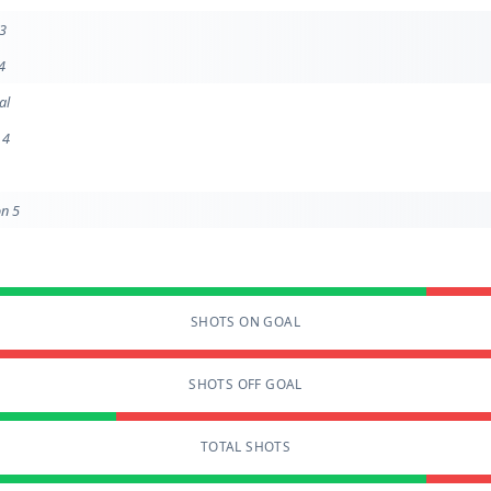
 3
4
al
 4
on 5
SHOTS ON GOAL
SHOTS OFF GOAL
TOTAL SHOTS