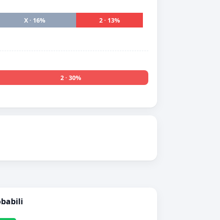
X · 16%
2 · 13%
2 · 30%
obabili