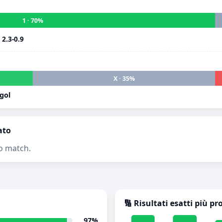
1 · 70%
i
2.3-0.9
X · 35%
gol
ato
o match.
🔢 Risultati esatti più pr
97%