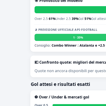
🎯 Pronostico del modello
Over 2.5
61%
Under 2.5
39%
Gol
51%
Gol attes
📡 PREVISIONE UFFICIALE API-FOOTBALL
1 · 35%
Consiglio:
Combo Winner : Atalanta e +2.5 
💶 Confronto quote: migliori del merc
Quote non ancora disponibili per quest
Gol attesi e risultati esatti
⚽ Over / Under & mercati gol
Over 0.5