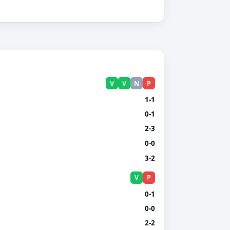
V
V
N
P
1-1
0-1
2-3
0-0
3-2
V
P
0-1
0-0
2-2