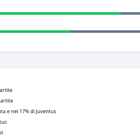
artite
artite
nta e nel 17% di Juventus
tus
ol