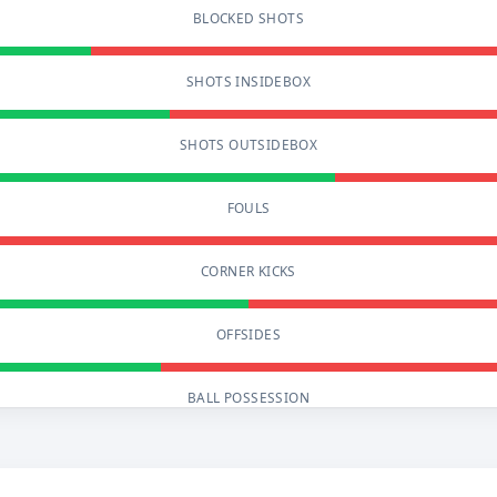
BLOCKED SHOTS
SHOTS INSIDEBOX
SHOTS OUTSIDEBOX
FOULS
CORNER KICKS
OFFSIDES
BALL POSSESSION