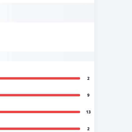
2
9
13
2