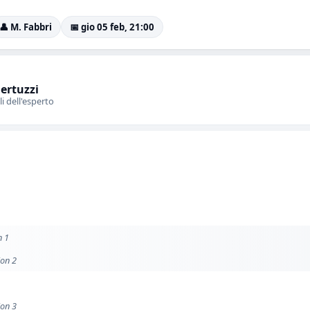
👤 M. Fabbri
📅 gio 05 feb, 21:00
Bertuzzi
li dell'esperto
n 1
ion 2
ion 3