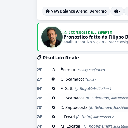
🏟️ New Balance Arena, Bergamo
🏟️ -
✍️ I CONSIGLI DELL'ESPERTO
Pronostico fatto da Filippo 
Analista sportivo & giornalista · consig
📋 Risultato finale
25'
📺
Éderson
Penalty confirmed
27'
⚽
G. Scamacca
Penalty
64'
🔄
F. Gatti
(J. Boga)
Substitution 1
70'
🔄
G. Scamacca
(K. Sulemana)
Substitutio
70'
🔄
D. Zappacosta
(R. Bellanova)
Substitut
74'
🔄
J. David
(E. Holm)
Substitution 2
74'
🔄
M. Locatelli
(T. Koopmeiners)
Substitut