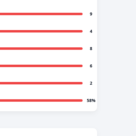
9
4
8
6
2
58%