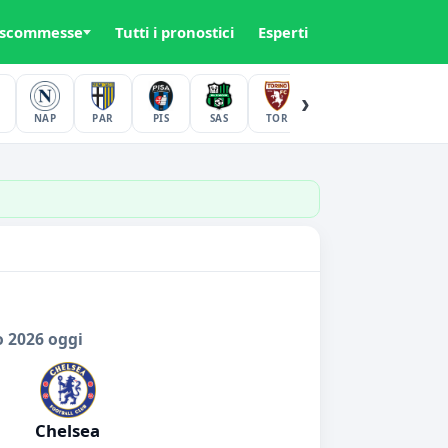
 scommesse
Tutti i pronostici
Esperti
›
NAP
PAR
PIS
SAS
TOR
UDI
VER
o 2026 oggi
Chelsea