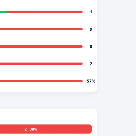
1
9
8
2
57%
2 · 38%