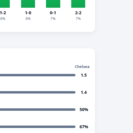
1-2
1-0
0-1
2-2
8%
8%
7%
7%
Chelsea
1.5
1.4
50%
67%