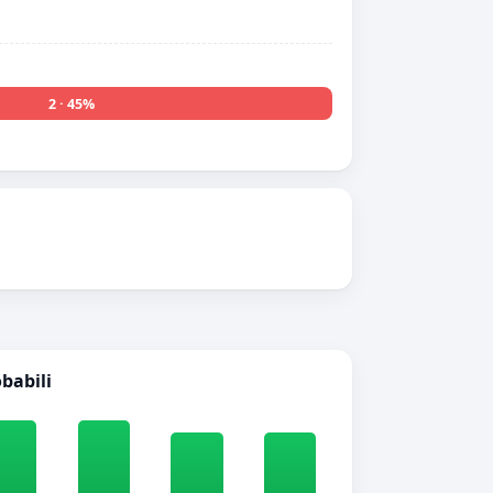
2 · 45%
obabili