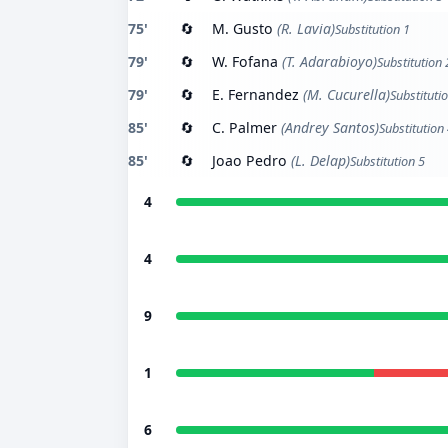
75'
🔄
M. Gusto
(R. Lavia)
Substitution 1
79'
🔄
W. Fofana
(T. Adarabioyo)
Substitution 
79'
🔄
E. Fernandez
(M. Cucurella)
Substituti
85'
🔄
C. Palmer
(Andrey Santos)
Substitution
85'
🔄
Joao Pedro
(L. Delap)
Substitution 5
4
4
9
1
6