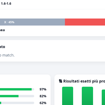
i
1.6-1.6
X · 45%
sea
ato
o match.
🔢 Risultati esatti più pr
97%
82%
62%