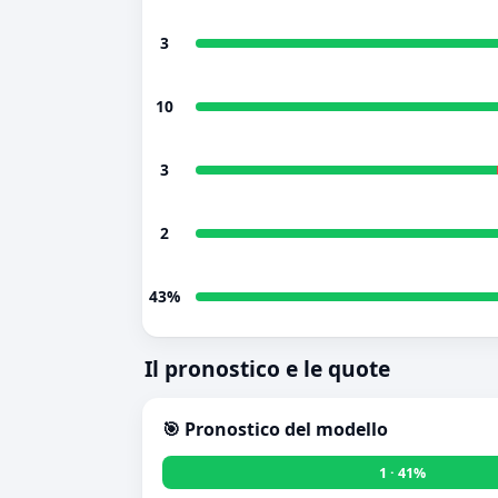
3
10
3
2
43%
Il pronostico e le quote
🎯 Pronostico del modello
1 · 41%