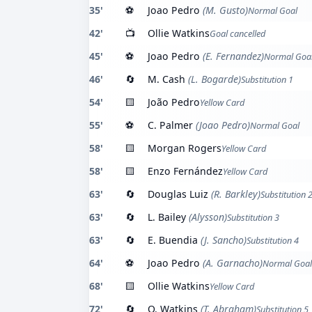
35'
⚽
Joao Pedro
(M. Gusto)
Normal Goal
42'
📺
Ollie Watkins
Goal cancelled
45'
⚽
Joao Pedro
(E. Fernandez)
Normal Goa
46'
🔄
M. Cash
(L. Bogarde)
Substitution 1
54'
🟨
João Pedro
Yellow Card
55'
⚽
C. Palmer
(Joao Pedro)
Normal Goal
58'
🟨
Morgan Rogers
Yellow Card
58'
🟨
Enzo Fernández
Yellow Card
63'
🔄
Douglas Luiz
(R. Barkley)
Substitution 
63'
🔄
L. Bailey
(Alysson)
Substitution 3
63'
🔄
E. Buendia
(J. Sancho)
Substitution 4
64'
⚽
Joao Pedro
(A. Garnacho)
Normal Goal
68'
🟨
Ollie Watkins
Yellow Card
72'
🔄
O. Watkins
(T. Abraham)
Substitution 5