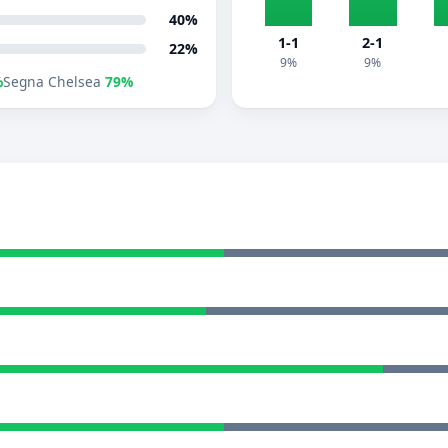
40%
1-1
2-1
22%
9%
9%
%
Segna Chelsea
79%