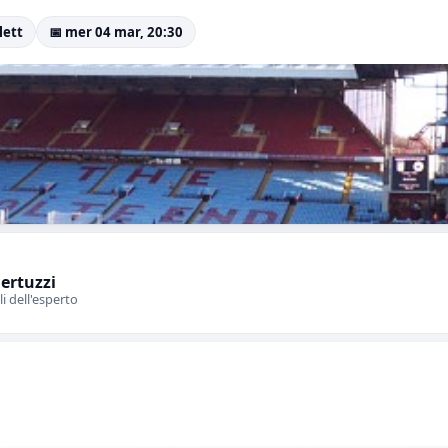
llett
📅 mer 04 mar, 20:30
Bertuzzi
li dell'esperto