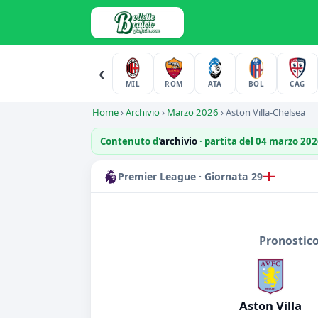
‹
MIL
ROM
ATA
BOL
CAG
Home
›
Archivio
›
Marzo 2026
›
Aston Villa-Chelsea
Contenuto d'
archivio
· partita del 04 marzo 20
Premier League · Giornata 29
Pronostico
Aston Villa