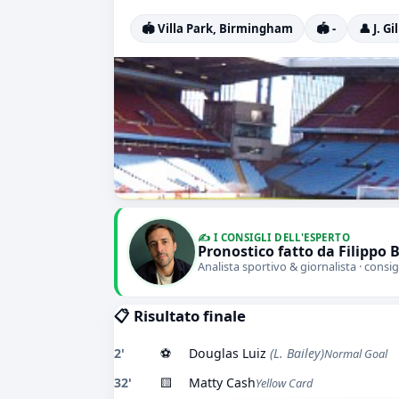
🏟️ Villa Park, Birmingham
🏟️ -
👤 J. Gi
✍️ I CONSIGLI DELL'ESPERTO
Pronostico fatto da Filippo 
Analista sportivo & giornalista · consig
📋 Risultato finale
2'
⚽
Douglas Luiz
(L. Bailey)
Normal Goal
32'
🟨
Matty Cash
Yellow Card