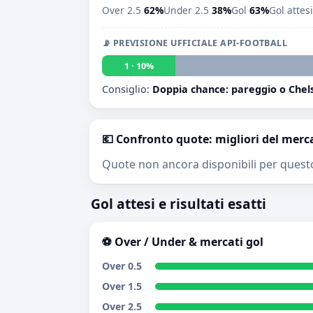
Over 2.5
62%
Under 2.5
38%
Gol
63%
Gol attes
📡 PREVISIONE UFFICIALE API-FOOTBALL
1 · 10%
Consiglio:
Doppia chance: pareggio o Chel
💶 Confronto quote: migliori del merc
Quote non ancora disponibili per quest
Gol attesi e risultati esatti
⚽ Over / Under & mercati gol
Over 0.5
Over 1.5
Over 2.5