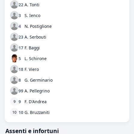
22
A. Tonti
3
S. Ienco
4
N. Postiglione
23
A. Serbouti
17
F. Baggi
5
L. Schirone
18
F. Viero
8
G. Germinario
99
A. Pellegrino
9
F. D'Andrea
9
10
G. Bruzzaniti
10
Assenti e infortuni