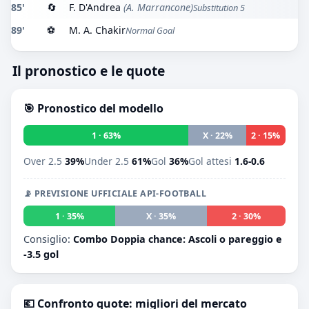
85'
🔄
F. D'Andrea
(A. Marrancone)
Substitution 5
89'
⚽
M. A. Chakir
Normal Goal
Il pronostico e le quote
🎯 Pronostico del modello
1 · 63%
X · 22%
2 · 15%
Over 2.5
39%
Under 2.5
61%
Gol
36%
Gol attesi
1.6-0.6
📡 PREVISIONE UFFICIALE API-FOOTBALL
1 · 35%
X · 35%
2 · 30%
Consiglio:
Combo Doppia chance: Ascoli o pareggio e
-3.5 gol
💶 Confronto quote: migliori del mercato