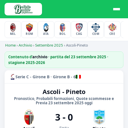
MIL
ROM
ATA
BOL
CAG
COM
CRE
F
Home
›
Archivio
›
Settembre 2025
›
Ascoli-Pineto
Contenuto d'
archivio
· partita del 23 settembre 2025 ·
stagione 2025-2026
Serie C - Girone B · Girone B - 6
Ascoli - Pineto
Pronostico, Probabili formazioni, Quote scommesse e
Previa 23 settembre 2025 oggi
3 - 0
Finita