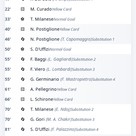
22'
🟨
M. Curado
Yellow Card
33'
⚽
T. Milanese
Normal Goal
40'
🟨
N. Postiglione
Yellow Card
46'
🔄
N. Postiglione
(T. Capomaggio)
Substitution 1
50'
⚽
S. D'Uffizi
Normal Goal
55'
🔄
F. Baggi
(L. Gagliardi)
Substitution 2
55'
🔄
F. Viero
(L. Lombardi)
Substitution 3
55'
🔄
G. Germinario
(F. Mastropietro)
Substitution 4
61'
🟨
A. Pellegrino
Yellow Card
66'
🟨
L. Schirone
Yellow Card
70'
🔄
T. Milanese
(E. Ndoj)
Substitution 2
70'
🔄
G. Gori
(M. A. Chakir)
Substitution 3
81'
🔄
S. D'Uffizi
(F. Palazzino)
Substitution 4