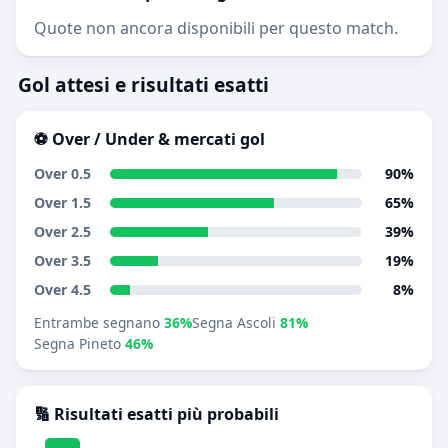
Quote non ancora disponibili per questo match.
Gol attesi e risultati esatti
⚽ Over / Under & mercati gol
Over 0.5
90%
Over 1.5
65%
Over 2.5
39%
Over 3.5
19%
Over 4.5
8%
Entrambe segnano
36%
Segna Ascoli
81%
Segna Pineto
46%
🔢 Risultati esatti più probabili