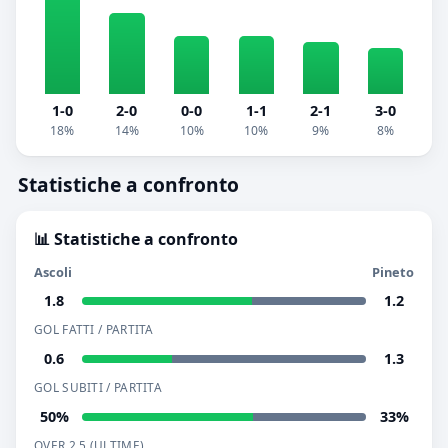
1-0
2-0
0-0
1-1
2-1
3-0
18%
14%
10%
10%
9%
8%
Statistiche a confronto
📊 Statistiche a confronto
Ascoli
Pineto
1.8
1.2
GOL FATTI / PARTITA
0.6
1.3
GOL SUBITI / PARTITA
50%
33%
OVER 2.5 (ULTIME)