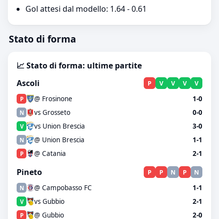
Gol attesi dal modello: 1.64 - 0.61
Stato di forma
📈 Stato di forma: ultime partite
Ascoli
P
V
V
V
V
@ Frosinone
1-0
P
vs Grosseto
0-0
N
vs Union Brescia
3-0
V
@ Union Brescia
1-1
N
@ Catania
2-1
P
Pineto
P
P
N
P
N
@ Campobasso FC
1-1
N
vs Gubbio
2-1
V
@ Gubbio
2-0
P