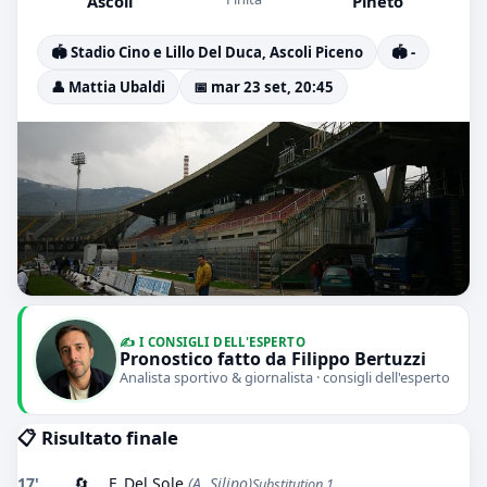
Ascoli
Pineto
🏟️ Stadio Cino e Lillo Del Duca, Ascoli Piceno
🏟️ -
👤 Mattia Ubaldi
📅 mar 23 set, 20:45
✍️ I CONSIGLI DELL'ESPERTO
Pronostico fatto da Filippo Bertuzzi
Analista sportivo & giornalista · consigli dell'esperto
📋 Risultato finale
17'
🔄
F. Del Sole
(A. Silipo)
Substitution 1