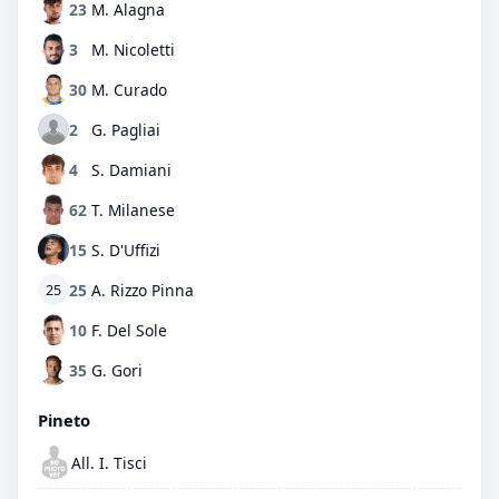
23
M. Alagna
3
M. Nicoletti
30
M. Curado
2
G. Pagliai
4
S. Damiani
62
T. Milanese
15
S. D'Uffizi
25
A. Rizzo Pinna
25
10
F. Del Sole
35
G. Gori
Pineto
All. I. Tisci