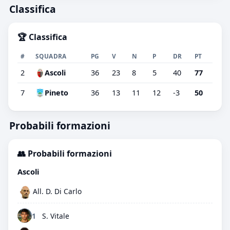
Classifica
🏆 Classifica
#
SQUADRA
PG
V
N
P
DR
PT
2
Ascoli
36
23
8
5
40
77
7
Pineto
36
13
11
12
-3
50
Probabili formazioni
👥 Probabili formazioni
Ascoli
All. D. Di Carlo
1
S. Vitale