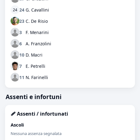
24
G. Cavallini
24
23
C. De Risio
3
F. Menarini
6
A. Franzolini
10
D. Macri
7
E. Petrelli
11
N. Farinelli
Assenti e infortuni
🩹 Assenti / infortunati
Ascoli
Nessuna assenza segnalata