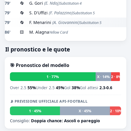
79'
🔄
G. Gori
(E. Ndoj)
Substitution 4
79'
🔄
S. D'Uffizi
(F. Palazzino)
Substitution 5
79'
🔄
F. Menarini
(A. Giovannini)
Substitution 5
86'
🟨
M. Alagna
Yellow Card
Il pronostico e le quote
🎯 Pronostico del modello
1 · 77%
X · 14%
2 · 8%
Over 2.5
55%
Under 2.5
45%
Gol
38%
Gol attesi
2.3-0.6
📡 PREVISIONE UFFICIALE API-FOOTBALL
1 · 45%
X · 45%
2 · 10%
Consiglio:
Doppia chance: Ascoli o pareggio