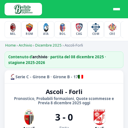
MIL
ROM
ATA
BOL
CAG
COM
CRE
F
Home
›
Archivio
›
Dicembre 2025
›
Ascoli-Forli
Contenuto d'
archivio
· partita del 08 dicembre 2025 ·
stagione 2025-2026
Serie C - Girone B · Girone B - 17
Ascoli - Forli
Pronostico, Probabili formazioni, Quote scommesse e
Previa 8 dicembre 2025 oggi
3 - 0
Finita