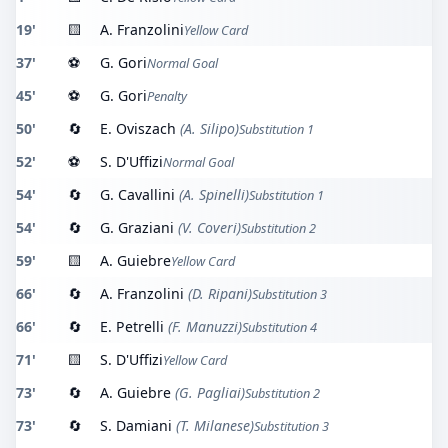
19'
🟨
A. Franzolini
Yellow Card
37'
⚽
G. Gori
Normal Goal
45'
⚽
G. Gori
Penalty
50'
🔄
E. Oviszach
(A. Silipo)
Substitution 1
52'
⚽
S. D'Uffizi
Normal Goal
54'
🔄
G. Cavallini
(A. Spinelli)
Substitution 1
54'
🔄
G. Graziani
(V. Coveri)
Substitution 2
59'
🟨
A. Guiebre
Yellow Card
66'
🔄
A. Franzolini
(D. Ripani)
Substitution 3
66'
🔄
E. Petrelli
(F. Manuzzi)
Substitution 4
71'
🟨
S. D'Uffizi
Yellow Card
73'
🔄
A. Guiebre
(G. Pagliai)
Substitution 2
73'
🔄
S. Damiani
(T. Milanese)
Substitution 3