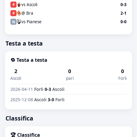
vs Ascoli
0-3
P
@ Bra
2-1
P
vs Pianese
0-0
N
Testa a testa
🔁 Testa a testa
2
0
0
Ascoli
pari
Forli
2026-04-11
Forli
0-3
Ascoli
2025-12-08
Ascoli
3-0
Forli
Classifica
🏆 Classifica