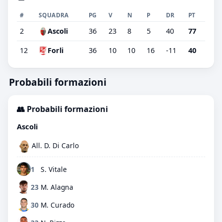
#
SQUADRA
PG
V
N
P
DR
PT
2
Ascoli
36
23
8
5
40
77
12
Forli
36
10
10
16
-11
40
Probabili formazioni
👥 Probabili formazioni
Ascoli
All. D. Di Carlo
1
S. Vitale
23
M. Alagna
30
M. Curado