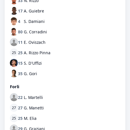
33
N. Rizzo
17
A. Guiebre
4
S. Damiani
80
G. Corradini
11
E. Oviszach
25
A. Rizzo Pinna
25
15
S. D'Uffizi
35
G. Gori
Forli
22
L. Martelli
27
G. Manetti
27
25
M. Elia
25
29
G. Graziani