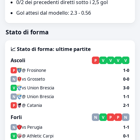
0/2 dei precedenti diretti sotto i 2,5 gol
Gol attesi dal modello: 2.3 - 0.56
Stato di forma
📈 Stato di forma: ultime partite
Ascoli
P
V
V
V
V
@ Frosinone
1-0
P
vs Grosseto
0-0
N
vs Union Brescia
3-0
V
@ Union Brescia
1-1
N
@ Catania
2-1
P
Forli
N
V
P
P
N
vs Perugia
1-1
N
@ Athletic Carpi
0-1
V