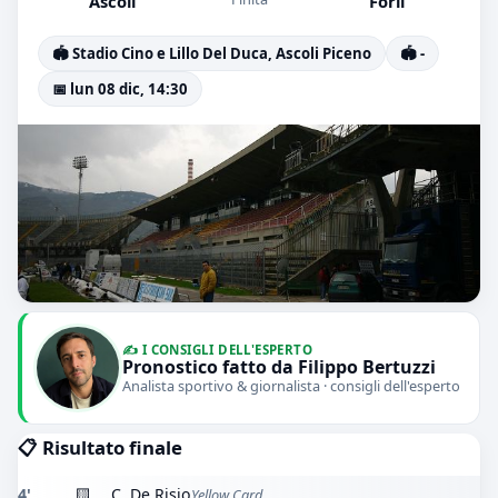
Ascoli
Forli
🏟️ Stadio Cino e Lillo Del Duca, Ascoli Piceno
🏟️ -
📅 lun 08 dic, 14:30
✍️ I CONSIGLI DELL'ESPERTO
Pronostico fatto da Filippo Bertuzzi
Analista sportivo & giornalista · consigli dell'esperto
📋 Risultato finale
4'
🟨
C. De Risio
Yellow Card