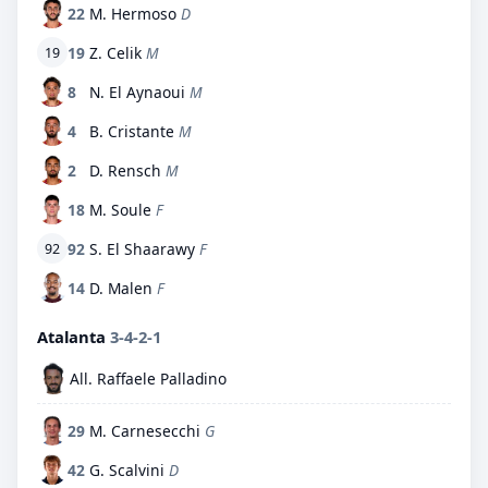
22
M. Hermoso
D
19
Z. Celik
M
19
8
N. El Aynaoui
M
4
B. Cristante
M
2
D. Rensch
M
18
M. Soule
F
92
S. El Shaarawy
F
92
14
D. Malen
F
Atalanta
3-4-2-1
All. Raffaele Palladino
29
M. Carnesecchi
G
42
G. Scalvini
D