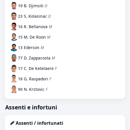
19
B. Djimsiti
D
23
S. Kolasinac
D
16
R. Bellanova
M
15
M. De Roon
M
13
Ederson
M
77
D. Zappacosta
M
17
C. De Ketelaere
F
18
G. Raspadori
F
90
N. Krstovic
F
Assenti e infortuni
🩹 Assenti / infortunati