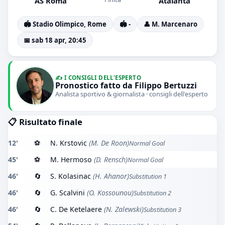
AS Roma
Atalanta
🏟️ Stadio Olimpico, Rome
🏟️ -
👤 M. Marcenaro
📅 sab 18 apr, 20:45
✍️ I CONSIGLI DELL'ESPERTO
Pronostico fatto da Filippo Bertuzzi
Analista sportivo & giornalista · consigli dell'esperto
📋 Risultato finale
12'
⚽
N. Krstovic
(M. De Roon)
Normal Goal
45'
⚽
M. Hermoso
(D. Rensch)
Normal Goal
46'
🔄
S. Kolasinac
(H. Ahanor)
Substitution 1
46'
🔄
G. Scalvini
(O. Kossounou)
Substitution 2
46'
🔄
C. De Ketelaere
(N. Zalewski)
Substitution 3