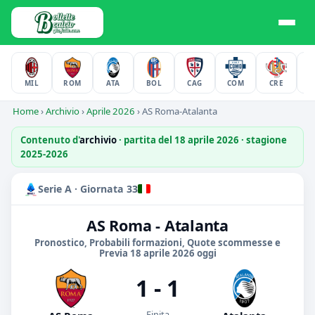
MIL
ROM
ATA
BOL
CAG
COM
CRE
F
Home
›
Archivio
›
Aprile 2026
›
AS Roma-Atalanta
Contenuto d'
archivio
· partita del 18 aprile 2026 · stagione
2025-2026
Serie A · Giornata 33
AS Roma - Atalanta
Pronostico, Probabili formazioni, Quote scommesse e
Previa 18 aprile 2026 oggi
1 - 1
Finita