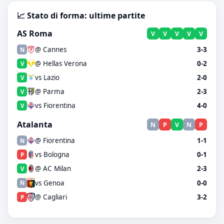
📈 Stato di forma: ultime partite
AS Roma
V
V
V
V
V
@ Cannes
3-3
N
@ Hellas Verona
0-2
V
vs Lazio
2-0
V
@ Parma
2-3
V
vs Fiorentina
4-0
V
Atalanta
N
P
V
N
P
@ Fiorentina
1-1
N
vs Bologna
0-1
P
@ AC Milan
2-3
V
vs Genoa
0-0
N
@ Cagliari
3-2
P