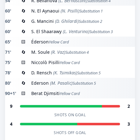
54'
🔄
R. Bellanova
(L. Bernasconi)
Substitution 4
60'
🔄
N. El Aynaoui
(N. Pisilli)
Substitution 1
60'
🔄
G. Mancini
(D. Ghilardi)
Substitution 2
60'
🔄
S. El Shaarawy
(L. Venturino)
Substitution 3
65'
🟨
Éderson
Yellow Card
71'
🔄
M. Soule
(R. Vaz)
Substitution 4
75'
🟨
Niccolò Pisilli
Yellow Card
78'
🔄
D. Rensch
(K. Tsimikas)
Substitution 5
80'
🔄
Ederson
(M. Pasalic)
Substitution 5
90+1'
🟨
Berat Djimsiti
Yellow Card
9
2
SHOTS ON GOAL
4
3
SHOTS OFF GOAL