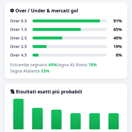
⚽ Over / Under & mercati gol
Over 0.5
91%
Over 1.5
65%
Over 2.5
40%
Over 3.5
19%
Over 4.5
8%
Entrambe segnano
40%
Segna AS Roma
78%
Segna Atalanta
53%
🔢 Risultati esatti più probabili