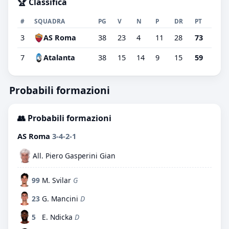
🏆 Classifica
#
SQUADRA
PG
V
N
P
DR
PT
3
AS Roma
38
23
4
11
28
73
7
Atalanta
38
15
14
9
15
59
Probabili formazioni
👥 Probabili formazioni
AS Roma
3-4-2-1
All. Piero Gasperini Gian
99
M. Svilar
G
23
G. Mancini
D
5
E. Ndicka
D