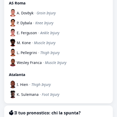
AS Roma
A. Dovbyk
· Groin Injury
P. Dybala
· Knee Injury
E. Ferguson
· Ankle Injury
M. Kone
· Muscle Injury
L. Pellegrini
· Thigh Injury
Wesley Franca
· Muscle Injury
Atalanta
I. Hien
· Thigh Injury
K. Sulemana
· Foot Injury
🗳️ Il tuo pronostico: chi la spunta?