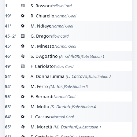
1'
🟨
S. Rossoni
Yellow Card
19'
⚽
R. Chiarello
Normal Goal
41'
⚽
M. Ndiaye
Normal Goal
45+2'
🟨
G. Drago
Yellow Card
45'
⚽
M. Minesso
Normal Goal
46'
🔄
S. D'Agostino
(A. Ghillani)
Substitution 1
49'
🟨
F. Cariolato
Yellow Card
54'
🔄
A. Donnarumma
(L. Caccavo)
Substitution 2
54'
🔄
M. Ferro
(M. Iori)
Substitution 3
55'
⚽
E. Bernardi
Normal Goal
63'
🔄
M. Motta
(S. Diodato)
Substitution 4
64'
⚽
L. Caccavo
Normal Goal
65'
🔄
M. Moretti
(M. Damiani)
Substitution 1
65'
🔄
F. Cariolato
(S. Boccia)