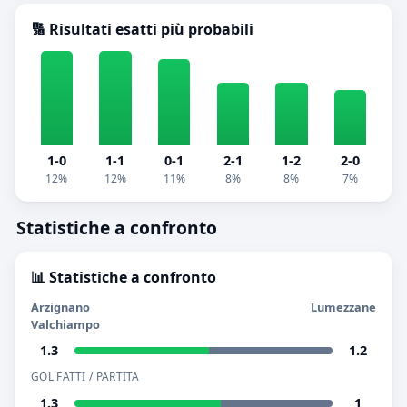
🔢 Risultati esatti più probabili
1-0
1-1
0-1
2-1
1-2
2-0
12%
12%
11%
8%
8%
7%
Statistiche a confronto
📊 Statistiche a confronto
Arzignano
Lumezzane
Valchiampo
1.3
1.2
GOL FATTI / PARTITA
1.3
1