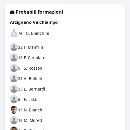
👥 Probabili formazioni
Arzignano Valchiampo
All. G. Bianchini
22
F. Manfrin
13
F. Cariolato
5
S. Rossoni
33
A. Boffelli
23
E. Bernardi
6
E. Lakti
15
N. Bianchi
16
M. Moretti