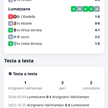
Lumezzane
V
N
V
V
N
@ Cittadella
1-0
P
vs Alcione
0-0
N
vs Virtus Verona
4-1
V
@ Lecco
2-2
N
vs Union Brescia
1-0
V
Testa a testa
🔁 Testa a testa
1
3
2
Arzignano Valchiampo
pari
Lumezzane
2026-03-03
Lumezzane
0-1
Arzignano Valchiampo
2025-10-25
Arzignano Valchiampo
3-3
Lumezzane