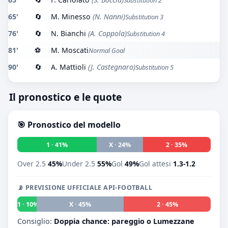
Substitution 2
65'
🔄
M. Minesso
(N. Nanni)
Substitution 3
76'
🔄
N. Bianchi
(A. Coppola)
Substitution 4
81'
⚽
M. Moscati
Normal Goal
90'
🔄
A. Mattioli
(J. Castegnaro)
Substitution 5
Il pronostico e le quote
🎯 Pronostico del modello
1 · 41%
X · 24%
2 · 35%
Over 2.5
45%
Under 2.5
55%
Gol
49%
Gol attesi
1.3-1.2
📡 PREVISIONE UFFICIALE API-FOOTBALL
1 · 10%
X · 45%
2 · 45%
Consiglio:
Doppia chance: pareggio o Lumezzane