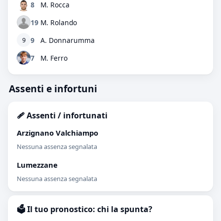
8
M. Rocca
19
M. Rolando
9
A. Donnarumma
9
7
M. Ferro
Assenti e infortuni
🩹 Assenti / infortunati
Arzignano Valchiampo
Nessuna assenza segnalata
Lumezzane
Nessuna assenza segnalata
🗳️ Il tuo pronostico: chi la spunta?