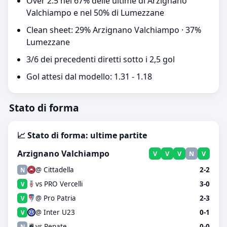
Over 2.5 nel 67% delle ultime di Arzignano
Valchiampo e nel 50% di Lumezzane
Clean sheet: 29% Arzignano Valchiampo · 37%
Lumezzane
3/6 dei precedenti diretti sotto i 2,5 gol
Gol attesi dal modello: 1.31 - 1.18
Stato di forma
📈 Stato di forma: ultime partite
Arzignano Valchiampo
V
V
V
N
V
@ Cittadella
2-2
N
vs PRO Vercelli
3-0
V
@ Pro Patria
2-3
V
@ Inter U23
0-1
V
vs Renate
0-0
N