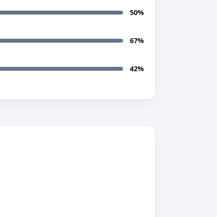
50%
67%
42%