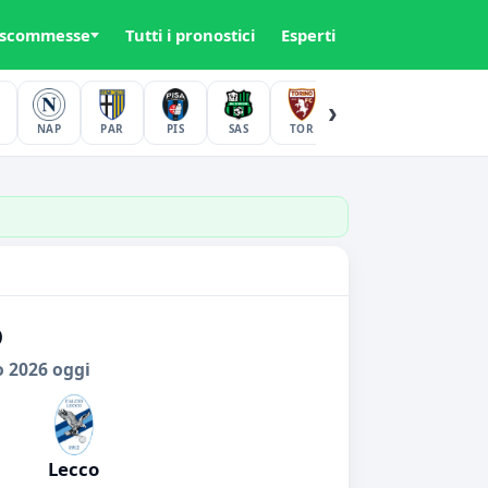
 scommesse
Tutti i pronostici
Esperti
›
NAP
PAR
PIS
SAS
TOR
UDI
VER
o
o 2026 oggi
Lecco