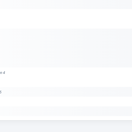
on 4
5