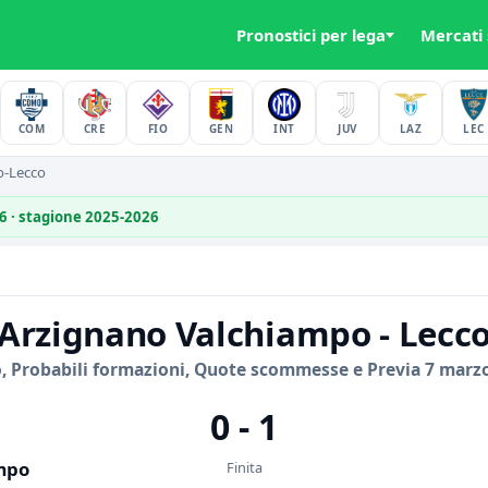
Pronostici per lega
Mercati
COM
CRE
FIO
GEN
INT
JUV
LAZ
LEC
o-Lecco
26 · stagione 2025-2026
Arzignano Valchiampo - Lecc
, Probabili formazioni, Quote scommesse e Previa 7 marz
0 - 1
mpo
Finita