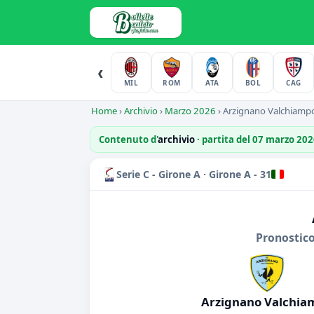
‹
MIL
ROM
ATA
BOL
CAG
Home
›
Archivio
›
Marzo 2026
›
Arzignano Valchiamp
Contenuto d'
archivio
· partita del 07 marzo 20
Serie C - Girone A · Girone A - 31
Pronostico
Arzignano Valchia