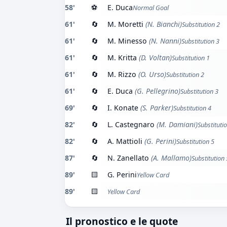
58'
⚽
E. Duca
Normal Goal
61'
🔄
M. Moretti
(N. Bianchi)
Substitution 2
61'
🔄
M. Minesso
(N. Nanni)
Substitution 3
61'
🔄
M. Kritta
(D. Voltan)
Substitution 1
61'
🔄
M. Rizzo
(O. Urso)
Substitution 2
61'
🔄
E. Duca
(G. Pellegrino)
Substitution 3
69'
🔄
I. Konate
(S. Parker)
Substitution 4
82'
🔄
L. Castegnaro
(M. Damiani)
Substituti
82'
🔄
A. Mattioli
(G. Perini)
Substitution 5
87'
🔄
N. Zanellato
(A. Mallamo)
Substitution 
89'
🟨
G. Perini
Yellow Card
89'
🟨
Yellow Card
Il pronostico e le quote