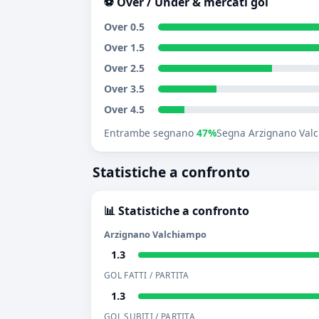
⚽ Over / Under & mercati gol
Over 0.5
Over 1.5
Over 2.5
Over 3.5
Over 4.5
Entrambe segnano
47%
Segna Arzignano Val
Statistiche a confronto
📊 Statistiche a confronto
Arzignano Valchiampo
1.3
GOL FATTI / PARTITA
1.3
GOL SUBITI / PARTITA