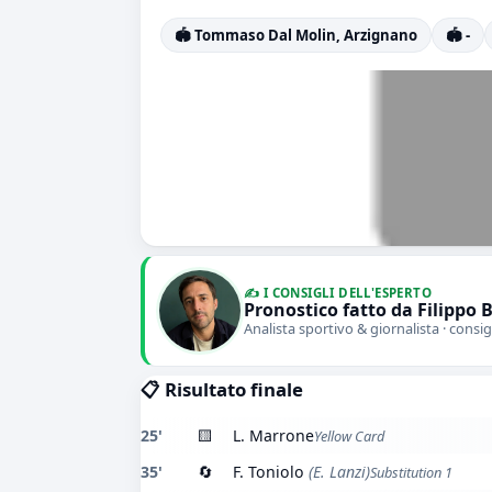
🏟️ Tommaso Dal Molin, Arzignano
🏟️ -
✍️ I CONSIGLI DELL'ESPERTO
Pronostico fatto da Filippo 
Analista sportivo & giornalista · consig
📋 Risultato finale
25'
🟨
L. Marrone
Yellow Card
35'
🔄
F. Toniolo
(E. Lanzi)
Substitution 1