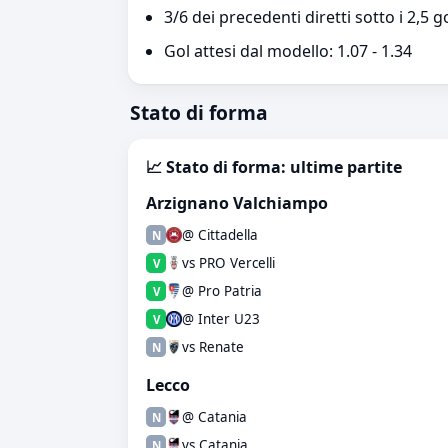
3/6 dei precedenti diretti sotto i 2,5 g
Gol attesi dal modello: 1.07 - 1.34
Stato di forma
📈 Stato di forma: ultime partite
Arzignano Valchiampo
@ Cittadella
N
vs PRO Vercelli
V
@ Pro Patria
V
@ Inter U23
V
vs Renate
N
Lecco
@ Catania
N
vs Catania
N