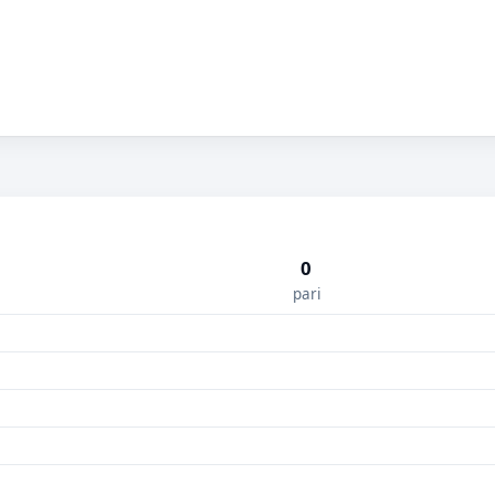
0
pari