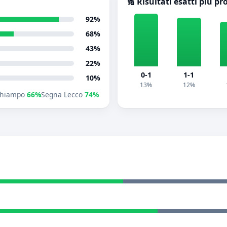
🔢 Risultati esatti più pr
92%
68%
43%
22%
0-1
1-1
10%
13%
12%
chiampo
66%
Segna Lecco
74%