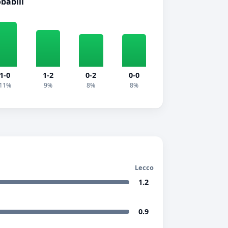
obabili
1-0
1-2
0-2
0-0
11%
9%
8%
8%
Lecco
1.2
0.9