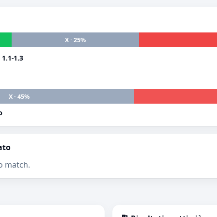
X · 25%
i
1.1-1.3
X · 45%
o
ato
o match.