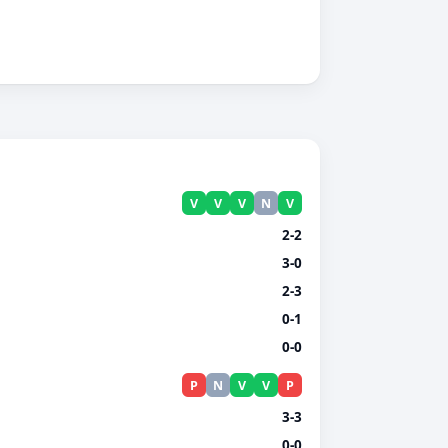
V
V
V
N
V
2-2
3-0
2-3
0-1
0-0
P
N
V
V
P
3-3
0-0