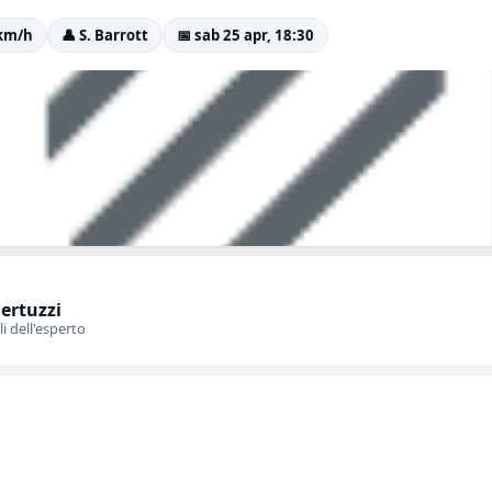
 0km/h
👤 S. Barrott
📅 sab 25 apr, 18:30
Bertuzzi
li dell'esperto