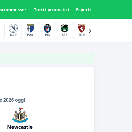
 scommesse
Tutti i pronostici
Esperti
›
NAP
PAR
PIS
SAS
TOR
UDI
VER
e 2026 oggi
Newcastle