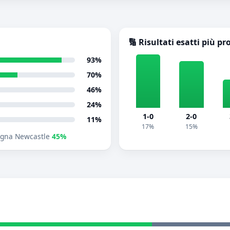
🔢 Risultati esatti più pr
93%
70%
46%
24%
1-0
2-0
11%
17%
15%
gna Newcastle
45%