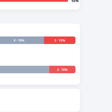
55%
X · 19%
2 · 12%
2 · 10%