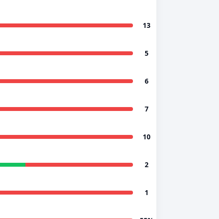
13
5
6
7
10
2
1