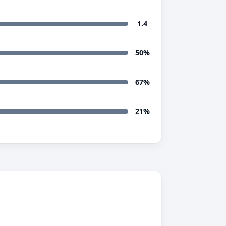
1.4
50%
67%
21%