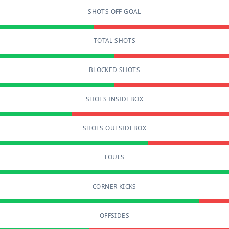
SHOTS OFF GOAL
TOTAL SHOTS
BLOCKED SHOTS
SHOTS INSIDEBOX
SHOTS OUTSIDEBOX
FOULS
CORNER KICKS
OFFSIDES