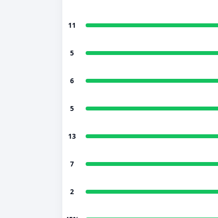
11
5
6
5
13
7
2