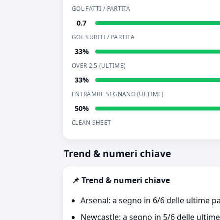
GOL FATTI / PARTITA
0.7
GOL SUBITI / PARTITA
33%
OVER 2.5 (ULTIME)
33%
ENTRAMBE SEGNANO (ULTIME)
50%
CLEAN SHEET
Trend & numeri chiave
📌 Trend & numeri chiave
Arsenal: a segno in 6/6 delle ultime pa
Newcastle: a segno in 5/6 delle ultime