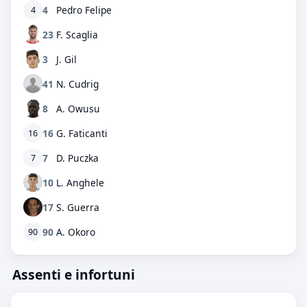
4
Pedro Felipe
4
23
F. Scaglia
3
J. Gil
41
N. Cudrig
8
A. Owusu
16
G. Faticanti
16
7
D. Puczka
7
10
L. Anghele
17
S. Guerra
90
A. Okoro
90
Assenti e infortuni