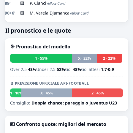
89'
🟨
P. Cianci
Yellow Card
90+6'
🟨
M. Varela Djamanca
Yellow Card
Il pronostico e le quote
🎯 Pronostico del modello
1 · 55%
X · 22%
2 · 22%
Over 2.5
48%
Under 2.5
52%
Gol
48%
Gol attesi
1.7-0.9
📡 PREVISIONE UFFICIALE API-FOOTBALL
1 · 10%
X · 45%
2 · 45%
Consiglio:
Doppia chance: pareggio o Juventus U23
💶 Confronto quote: migliori del mercato