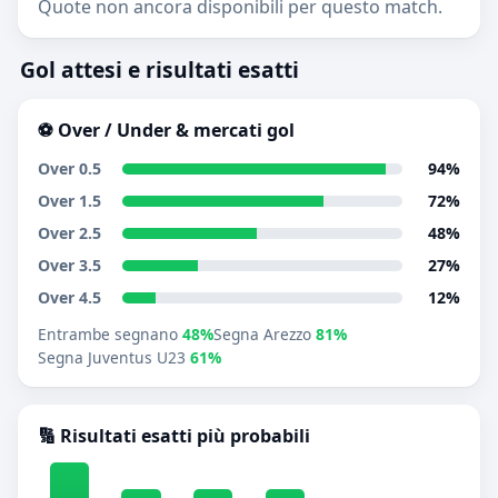
Quote non ancora disponibili per questo match.
Gol attesi e risultati esatti
⚽ Over / Under & mercati gol
Over 0.5
94%
Over 1.5
72%
Over 2.5
48%
Over 3.5
27%
Over 4.5
12%
Entrambe segnano
48%
Segna Arezzo
81%
Segna Juventus U23
61%
🔢 Risultati esatti più probabili