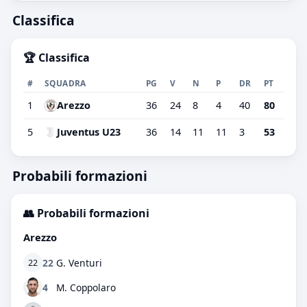
Classifica
🏆 Classifica
#
SQUADRA
PG
V
N
P
DR
PT
1
Arezzo
36
24
8
4
40
80
5
Juventus U23
36
14
11
11
3
53
Probabili formazioni
👥 Probabili formazioni
Arezzo
22
G. Venturi
22
4
M. Coppolaro