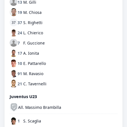
13
M. Gilli
19
M. Chiosa
37
S. Righetti
37
24
L. Chierico
7
F. Guccione
17
A. Ionita
10
E. Pattarello
91
M. Ravasio
21
C. Tavernelli
Juventus U23
All. Massimo Brambilla
1
S. Scaglia