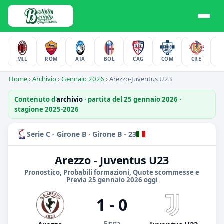
MIL
ROM
ATA
BOL
CAG
COM
CRE
F
Home
›
Archivio
›
Gennaio 2026
›
Arezzo-Juventus U23
Contenuto d'
archivio
· partita del 25 gennaio 2026 ·
stagione 2025-2026
Serie C - Girone B · Girone B - 23
Arezzo - Juventus U23
Pronostico, Probabili formazioni, Quote scommesse e
Previa 25 gennaio 2026 oggi
1 - 0
Finita