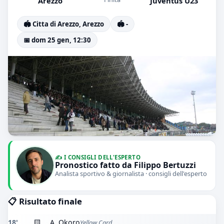
Arezzo
Juventus U23
🏟️ Citta di Arezzo, Arezzo
🏟️ -
📅 dom 25 gen, 12:30
✍️ I CONSIGLI DELL'ESPERTO
Pronostico fatto da Filippo Bertuzzi
Analista sportivo & giornalista · consigli dell'esperto
📋 Risultato finale
18'
🟨
A. Okoro
Yellow Card