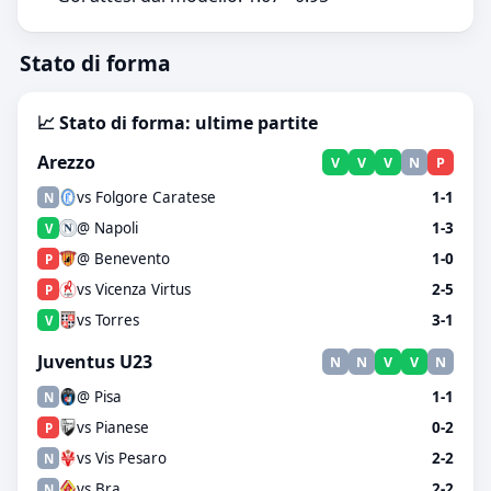
Stato di forma
📈 Stato di forma: ultime partite
Arezzo
V
V
V
N
P
vs Folgore Caratese
1-1
N
@ Napoli
1-3
V
@ Benevento
1-0
P
vs Vicenza Virtus
2-5
P
vs Torres
3-1
V
Juventus U23
N
N
V
V
N
@ Pisa
1-1
N
vs Pianese
0-2
P
vs Vis Pesaro
2-2
N
vs Bra
2-2
N