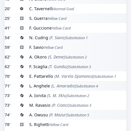
20'
⚽
C. Tavernelli
Normal Goal
25'
🟨
S. Guerra
Yellow Card
41'
🟨
F. Guccione
Yellow Card
54'
🔄
N. Cudrig
(F. Savio)
Substitution 1
59'
🟨
F. Savio
Yellow Card
62'
🔄
A. Okoro
(S. Deme)
Substitution 2
62'
🔄
F. Scaglia
(T. Gunduz)
Substitution 3
70'
🔄
E. Pattarello
(M. Varela Djamanca)
Substitution 1
71'
🔄
L. Anghele
(L. Amaradio)
Substitution 4
73'
🔄
A. Ionita
(S. M. Eklu)
Substitution 2
73'
🔄
M. Ravasio
(P. Cianci)
Substitution 3
74'
🔄
A. Owusu
(P. Mazur)
Substitution 5
78'
🟨
S. Righetti
Yellow Card