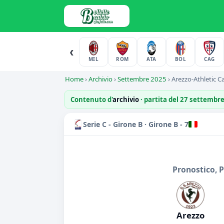
‹
MIL
ROM
ATA
BOL
CAG
Home
›
Archivio
›
Settembre 2025
›
Arezzo-Athletic C
Contenuto d'
archivio
· partita del 27 settembr
Serie C - Girone B · Girone B - 7
Pronostico, 
Arezzo