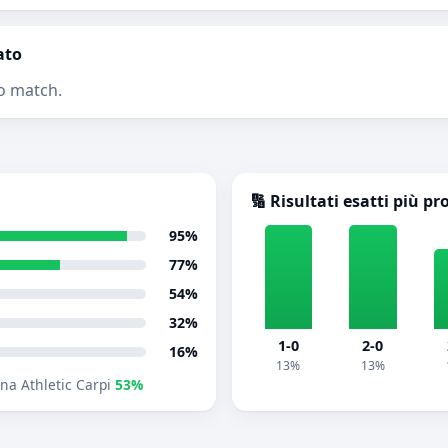
ato
o match.
🔢 Risultati esatti più pr
95%
77%
54%
32%
1-0
2-0
16%
13%
13%
na Athletic Carpi
53%