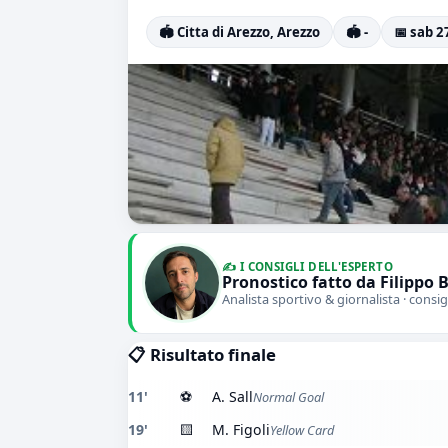
🏟️ Citta di Arezzo, Arezzo
🏟️ -
📅 sab 2
✍️ I CONSIGLI DELL'ESPERTO
Pronostico fatto da Filippo 
Analista sportivo & giornalista · consig
📋 Risultato finale
11'
⚽
A. Sall
Normal Goal
19'
🟨
M. Figoli
Yellow Card