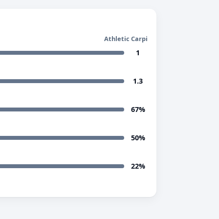
Athletic Carpi
1
1.3
67%
50%
22%