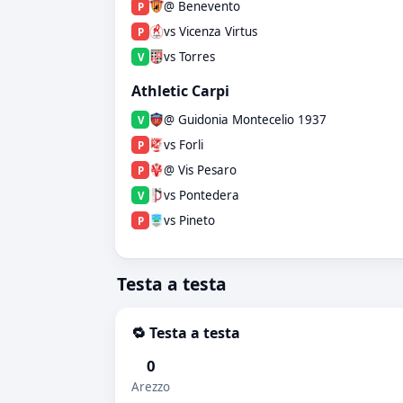
@ Benevento
P
vs Vicenza Virtus
P
vs Torres
V
Athletic Carpi
@ Guidonia Montecelio 1937
V
vs Forli
P
@ Vis Pesaro
P
vs Pontedera
V
vs Pineto
P
Testa a testa
🔁 Testa a testa
0
Arezzo