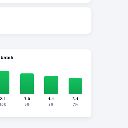
obabili
2-1
3-0
1-1
3-1
10%
9%
8%
7%