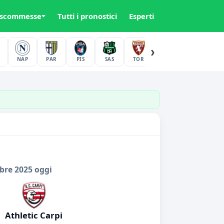
 scommesse
Tutti i pronostici
Esperti
›
NAP
PAR
PIS
SAS
TOR
UDI
VER
bre 2025 oggi
Athletic Carpi