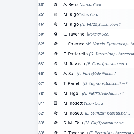
23'
⚽
A. Renzi
Normal Goal
25'
🟨
M. Rigo
Yellow Card
46'
🔄
M. Rigo
(N. Verza)
Substitution 1
50'
⚽
C. Tavernelli
Normal Goal
62'
🔄
L. Chierico
(M. Varela Djamanca)
Subs
62'
🔄
E. Pattarello
(G. Iaccarino)
Substitution
63'
🔄
M. Ravasio
(P. Cianci)
Substitution 3
66'
🔄
A. Sall
(R. Forte)
Substitution 2
67'
🔄
T. Panelli
(D. Zagnoni)
Substitution 3
78'
🔄
M. Figoli
(N. Pietra)
Substitution 4
81'
🟨
M. Rosetti
Yellow Card
82'
🔄
M. Rosetti
(L. Stanzani)
Substitution 5
83'
🔄
S. M. Eklu
(N. Gigli)
Substitution 4
83'
🔄
C. Tavernelli
(F. Perrotta)
Substitution 5