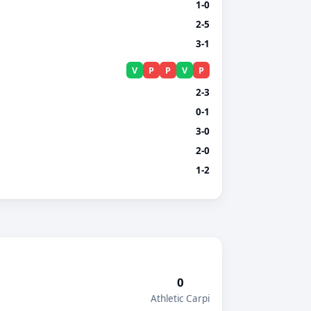
1-0
2-5
3-1
V
P
P
V
P
2-3
0-1
3-0
2-0
1-2
0
Athletic Carpi