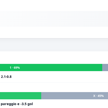
1 · 69%
i
2.1-0.8
X · 45%
pareggio e -3.5 gol