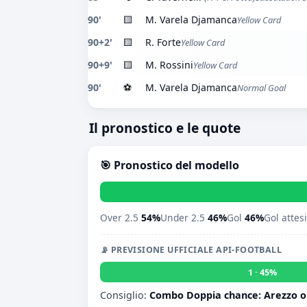
90'
🟨
M. Varela Djamanca
Yellow Card
90+2'
🟨
R. Forte
Yellow Card
90+9'
🟨
M. Rossini
Yellow Card
90'
⚽
M. Varela Djamanca
Normal Goal
Il pronostico e le quote
🎯 Pronostico del modello
Over 2.5
54%
Under 2.5
46%
Gol
46%
Gol attes
📡 PREVISIONE UFFICIALE API-FOOTBALL
1 · 45%
Consiglio:
Combo Doppia chance: Arezzo o 