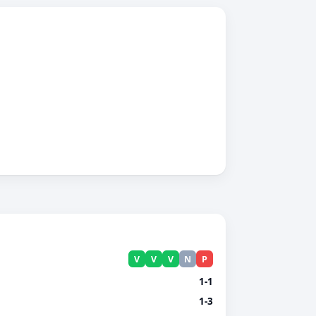
V
V
V
N
P
1-1
1-3