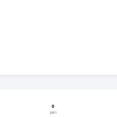
0
pari