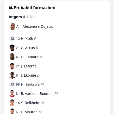
👥 Probabili formazioni
Angers
4-2-3-1
All. Alexandre Dujeux
12
H. Koffi
G
12
2
C. Arcus
D
4
O. Camara
D
21
J. Lefort
D
3
J. Ekomie
D
93
H. Belkebla
M
93
8
B. van den Boomen
M
14
Y. Belkhdim
M
6
L. Mouton
M