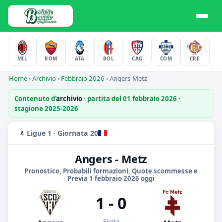
MIL
ROM
ATA
BOL
CAG
COM
CRE
F
Home
›
Archivio
›
Febbraio 2026
›
Angers-Metz
Contenuto d'
archivio
· partita del 01 febbraio 2026 ·
stagione 2025-2026
Ligue 1 · Giornata 20
Angers - Metz
Pronostico, Probabili formazioni, Quote scommesse e
Previa 1 febbraio 2026 oggi
1 - 0
Finita