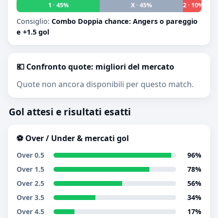
1 · 45%
X · 45%
2 · 10%
Consiglio:
Combo Doppia chance: Angers o pareggio
e +1.5 gol
💶 Confronto quote: migliori del mercato
Quote non ancora disponibili per questo match.
Gol attesi e risultati esatti
⚽ Over / Under & mercati gol
Over 0.5
96%
Over 1.5
78%
Over 2.5
56%
Over 3.5
34%
Over 4.5
17%