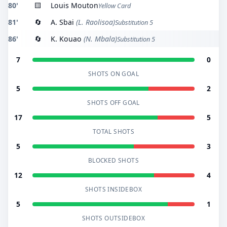
80'
🟨
Louis Mouton
Yellow Card
81'
🔄
A. Sbai
(L. Raolisoa)
Substitution 5
86'
🔄
K. Kouao
(N. Mbala)
Substitution 5
7
0
SHOTS ON GOAL
5
2
SHOTS OFF GOAL
17
5
TOTAL SHOTS
5
3
BLOCKED SHOTS
12
4
SHOTS INSIDEBOX
5
1
SHOTS OUTSIDEBOX