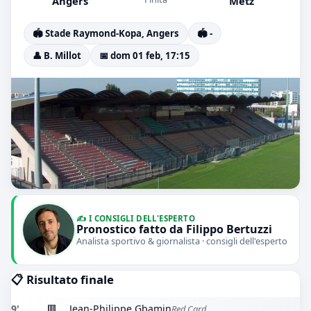
Angers
Metz
🏟️ Stade Raymond-Kopa, Angers
🏟️ -
👤 B. Millot
📅 dom 01 feb, 17:15
✍️ I CONSIGLI DELL'ESPERTO
Pronostico fatto da Filippo Bertuzzi
Analista sportivo & giornalista · consigli dell'esperto
📋 Risultato finale
9'
🟥
Jean-Philippe Gbamin
Red Card