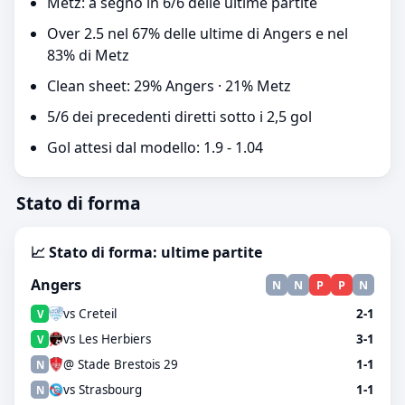
Metz: a segno in 6/6 delle ultime partite
Over 2.5 nel 67% delle ultime di Angers e nel
83% di Metz
Clean sheet: 29% Angers · 21% Metz
5/6 dei precedenti diretti sotto i 2,5 gol
Gol attesi dal modello: 1.9 - 1.04
Stato di forma
📈 Stato di forma: ultime partite
Angers
N
N
P
P
N
vs Creteil
2-1
V
vs Les Herbiers
3-1
V
@ Stade Brestois 29
1-1
N
vs Strasbourg
1-1
N