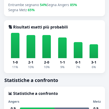
Entrambe segnano
54%
Segna Angers
85%
Segna Metz
65%
🔢 Risultati esatti più probabili
1-0
2-1
2-0
1-1
0-1
3-1
11%
10%
10%
9%
7%
6%
Statistiche a confronto
📊 Statistiche a confronto
Angers
Metz
0.9
0.9