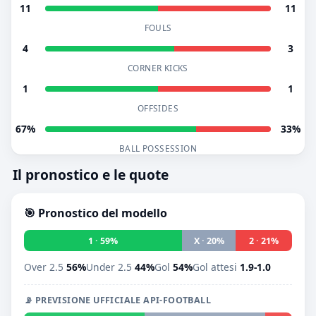
11
11
FOULS
4
3
CORNER KICKS
1
1
OFFSIDES
67%
33%
BALL POSSESSION
Il pronostico e le quote
🎯 Pronostico del modello
1 · 59%
X · 20%
2 · 21%
Over 2.5
56%
Under 2.5
44%
Gol
54%
Gol attesi
1.9-1.0
📡 PREVISIONE UFFICIALE API-FOOTBALL