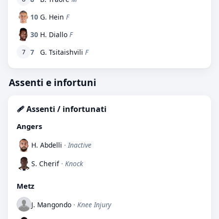
10
G. Hein
F
30
H. Diallo
F
7
G. Tsitaishvili
F
7
Assenti e infortuni
🩹 Assenti / infortunati
Angers
H. Abdelli
· Inactive
S. Cherif
· Knock
Metz
J. Mangondo
· Knee Injury