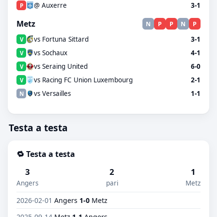
@ Auxerre
3-1
P
Metz
N
P
P
N
P
vs Fortuna Sittard
3-1
V
vs Sochaux
4-1
V
vs Seraing United
6-0
V
vs Racing FC Union Luxembourg
2-1
V
vs Versailles
1-1
N
Testa a testa
🔁 Testa a testa
3
2
1
Angers
pari
Metz
2026-02-01
Angers
1-0
Metz
2025-09-14
Metz
1-1
Angers