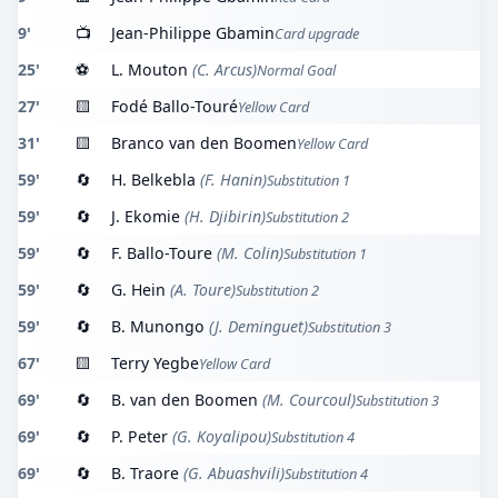
9'
📺
Jean-Philippe Gbamin
Card upgrade
25'
⚽
L. Mouton
(C. Arcus)
Normal Goal
27'
🟨
Fodé Ballo-Touré
Yellow Card
31'
🟨
Branco van den Boomen
Yellow Card
59'
🔄
H. Belkebla
(F. Hanin)
Substitution 1
59'
🔄
J. Ekomie
(H. Djibirin)
Substitution 2
59'
🔄
F. Ballo-Toure
(M. Colin)
Substitution 1
59'
🔄
G. Hein
(A. Toure)
Substitution 2
59'
🔄
B. Munongo
(J. Deminguet)
Substitution 3
67'
🟨
Terry Yegbe
Yellow Card
69'
🔄
B. van den Boomen
(M. Courcoul)
Substitution 3
69'
🔄
P. Peter
(G. Koyalipou)
Substitution 4
69'
🔄
B. Traore
(G. Abuashvili)
Substitution 4