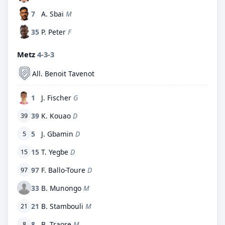
7
A. Sbai
M
35
P. Peter
F
Metz
4-3-3
All. Benoit Tavenot
1
J. Fischer
G
39
K. Kouao
D
39
5
J. Gbamin
D
5
15
T. Yegbe
D
15
97
F. Ballo-Toure
D
97
33
B. Munongo
M
21
B. Stambouli
M
21
8
B. Traore
M
8