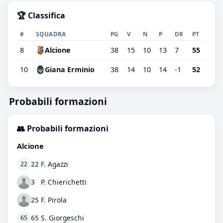
🏆 Classifica
#
SQUADRA
PG
V
N
P
DR
PT
8
Alcione
38
15
10
13
7
55
10
Giana Erminio
38
14
10
14
-1
52
Probabili formazioni
👥 Probabili formazioni
Alcione
22
F. Agazzi
22
3
P. Chierichetti
25
F. Pirola
65
S. Giorgeschi
65