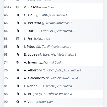
45+2'
🟨
V. Plescia
Yellow Card
46'
🔄
G. Galli
(J. Lanzi)
Substitution 1
46'
🔄
A. Berretta
(J. Nelli)
Substitution 1
46'
🔄
T. Duca
(P. Cannistra)
Substitution 2
53'
🟨
L. Ferri
Yellow Card
63'
🔄
J. Pitou
(M. Tordini)
Substitution 2
63'
🔄
E. Lopes
(A. Invernizzi)
Substitution 3
74'
⚽
A. Invernizzi
Normal Goal
76'
🔄
A. Albertini
(E. Occhipinti)
Substitution 3
76'
🔄
A. Galeandro
(V. Vitale)
Substitution 4
81'
🔄
F. Renda
(L. Lischetti)
Substitution 5
88'
🔄
K. Bright
(A. Miculi)
Substitution 4
90'
⚽
V. Vitale
Normal Goal