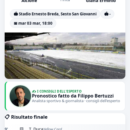
Alcione
Giana Erminio
🏟️ Stadio Ernesto Breda, Sesto San Giovanni
🏟️ -
📅 mar 03 mar, 18:00
✍️ I CONSIGLI DELL'ESPERTO
Pronostico fatto da Filippo Bertuzzi
Analista sportivo & giornalista · consigli dell'esperto
📋 Risultato finale
9'
🟨
T. Duca
Yellow Card