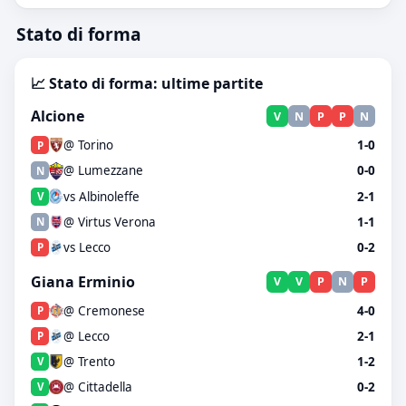
Stato di forma
📈 Stato di forma: ultime partite
Alcione
V
N
P
P
N
@ Torino
1-0
P
@ Lumezzane
0-0
N
vs Albinoleffe
2-1
V
@ Virtus Verona
1-1
N
vs Lecco
0-2
P
Giana Erminio
V
V
P
N
P
@ Cremonese
4-0
P
@ Lecco
2-1
P
@ Trento
1-2
V
@ Cittadella
0-2
V