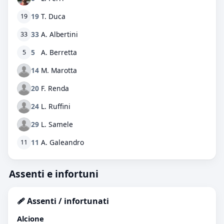
19
T. Duca
19
33
A. Albertini
33
5
A. Berretta
5
14
M. Marotta
20
F. Renda
24
L. Ruffini
29
L. Samele
11
A. Galeandro
11
Assenti e infortuni
🩹 Assenti / infortunati
Alcione