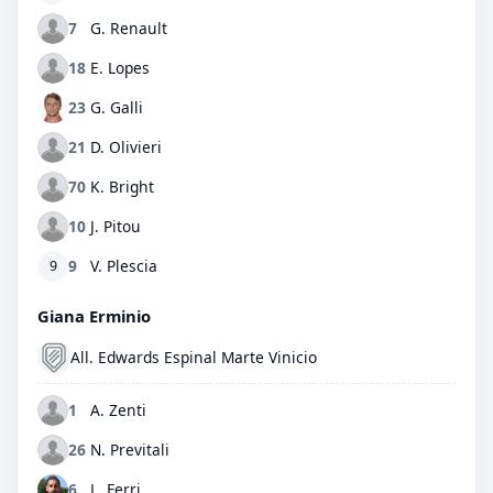
7
G. Renault
18
E. Lopes
23
G. Galli
21
D. Olivieri
70
K. Bright
10
J. Pitou
9
V. Plescia
9
Giana Erminio
All. Edwards Espinal Marte Vinicio
1
A. Zenti
26
N. Previtali
6
L. Ferri