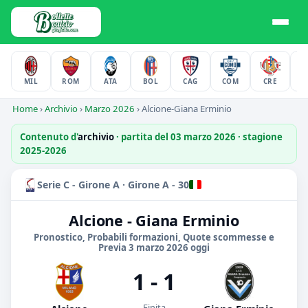
MIL
ROM
ATA
BOL
CAG
COM
CRE
F
Home
›
Archivio
›
Marzo 2026
›
Alcione-Giana Erminio
Contenuto d'
archivio
· partita del 03 marzo 2026 · stagione
2025-2026
Serie C - Girone A · Girone A - 30
Alcione - Giana Erminio
Pronostico, Probabili formazioni, Quote scommesse e
Previa 3 marzo 2026 oggi
1 - 1
Finita