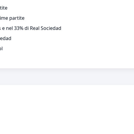
tite
time partite
s e nel 33% di Real Sociedad
iedad
ol