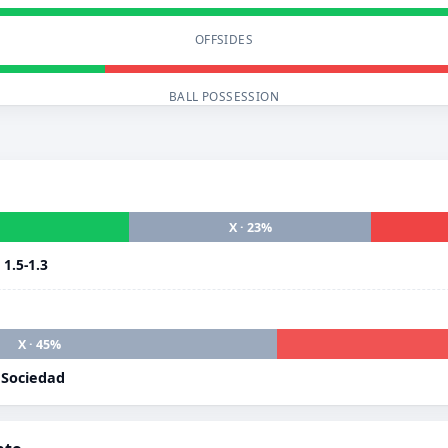
OFFSIDES
BALL POSSESSION
X · 23%
i
1.5-1.3
X · 45%
 Sociedad