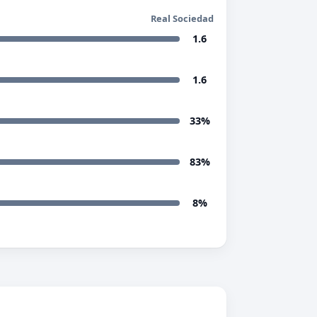
Real Sociedad
1.6
1.6
33%
83%
8%