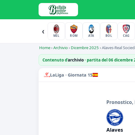
‹
MIL
ROM
ATA
BOL
CAG
Home
›
Archivio
›
Dicembre 2025
›
Alaves-Real Socie
Contenuto d'
archivio
· partita del 06 dicembre
LaLiga · Giornata 15
Pronostico,
Alaves