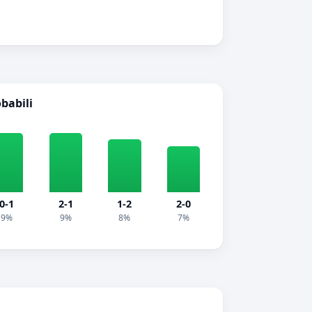
obabili
0-1
2-1
1-2
2-0
9%
9%
8%
7%