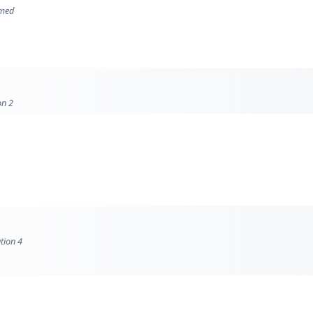
rmed
on 2
tion 4