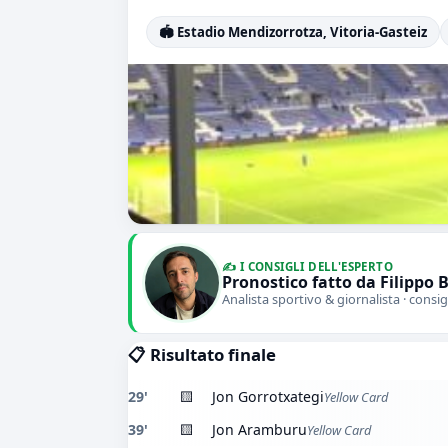
🏟️ Estadio Mendizorrotza, Vitoria-Gasteiz
✍️ I CONSIGLI DELL'ESPERTO
Pronostico fatto da Filippo 
Analista sportivo & giornalista · consig
📋 Risultato finale
29'
🟨
Jon Gorrotxategi
Yellow Card
39'
🟨
Jon Aramburu
Yellow Card