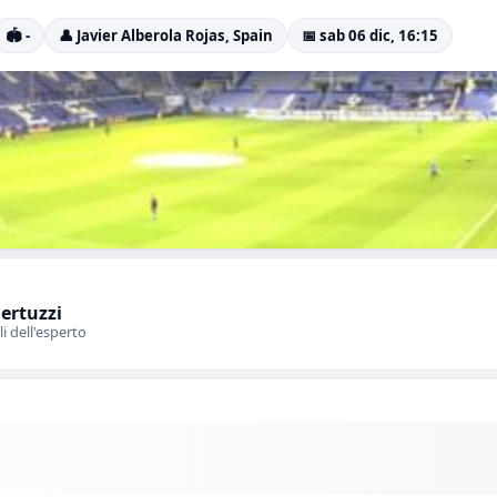
🏟️ -
👤 Javier Alberola Rojas, Spain
📅 sab 06 dic, 16:15
Bertuzzi
li dell'esperto