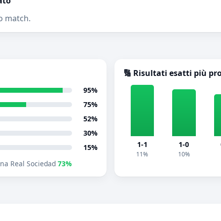
ato
o match.
🔢 Risultati esatti più pr
95%
75%
52%
30%
1-1
1-0
15%
11%
10%
na Real Sociedad
73%