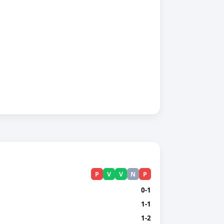
P
V
V
N
P
0-1
1-1
1-2