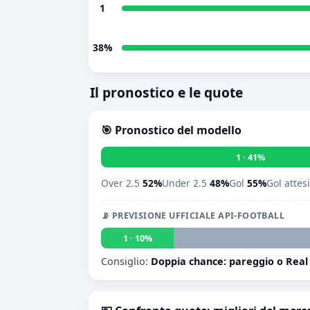
1
38%
Il pronostico e le quote
🎯 Pronostico del modello
1 · 41%
Over 2.5
52%
Under 2.5
48%
Gol
55%
Gol attes
📡 PREVISIONE UFFICIALE API-FOOTBALL
1 · 10%
Consiglio:
Doppia chance: pareggio o Real