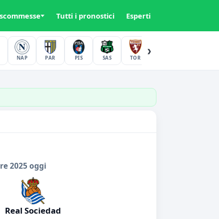
 scommesse
Tutti i pronostici
Esperti
›
NAP
PAR
PIS
SAS
TOR
UDI
VER
re 2025 oggi
Real Sociedad