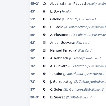
45+2'
📺
Abderrahman Rebbach
Penalty confi
45'
⚽
L. Boye
Penalty
51'
🔄
Calebe
(C. Vicente)
Substitution 1
56'
🔄
U. Sadiq
(A. Barrenetxea)
Substitution 1
56'
🔄
A. Elustondo
(D. Caleta-Car)
Substituti
62'
🟨
Ander Guevara
Yellow Card
69'
🟨
Nahuel Tenaglia
Yellow Card
76'
🔄
A. Rebbach
(C. Alena)
Substitution 2
76'
🔄
A. Guevara
(C. Protesoni)
Substitution 3
78'
🔄
T. Kubo
(J. Karrikaburu)
Substitution 3
78'
🔄
J. Gorrotxategi
(A. Zakharyan)
Substitu
87'
🔄
C. Soler
(M. Goti Lopez)
Substitution 5
90+3'
🔄
D. Suarez
(Yusi)
Substitution 4