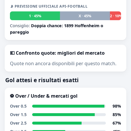
📡 PREVISIONE UFFICIALE API-FOOTBALL
1 · 45%
X · 45%
2 · 10%
Consiglio:
Doppia chance: 1899 Hoffenheim o
pareggio
💶 Confronto quote: migliori del mercato
Quote non ancora disponibili per questo match.
Gol attesi e risultati esatti
⚽ Over / Under & mercati gol
Over 0.5
98%
Over 1.5
85%
Over 2.5
67%