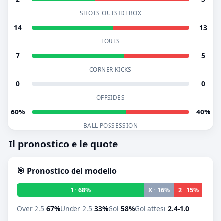
SHOTS OUTSIDEBOX
14
13
FOULS
7
5
CORNER KICKS
0
0
OFFSIDES
60%
40%
BALL POSSESSION
Il pronostico e le quote
🎯 Pronostico del modello
1 · 68%
X · 16%
2 · 15%
Over 2.5
67%
Under 2.5
33%
Gol
58%
Gol attesi
2.4-1.0