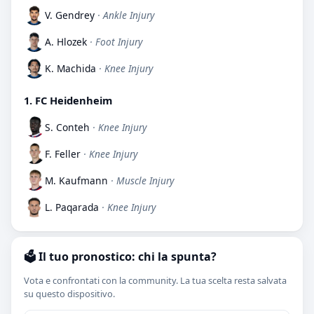
V. Gendrey
· Ankle Injury
A. Hlozek
· Foot Injury
K. Machida
· Knee Injury
1. FC Heidenheim
S. Conteh
· Knee Injury
F. Feller
· Knee Injury
M. Kaufmann
· Muscle Injury
L. Paqarada
· Knee Injury
🗳️ Il tuo pronostico: chi la spunta?
Vota e confrontati con la community. La tua scelta resta salvata
su questo dispositivo.