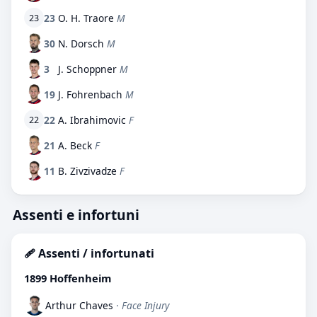
23
O. H. Traore
M
23
30
N. Dorsch
M
3
J. Schoppner
M
19
J. Fohrenbach
M
22
A. Ibrahimovic
F
22
21
A. Beck
F
11
B. Zivzivadze
F
Assenti e infortuni
🩹 Assenti / infortunati
1899 Hoffenheim
Arthur Chaves
· Face Injury