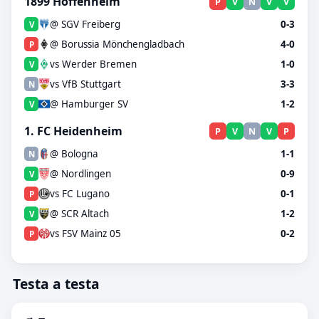
1899 Hoffenheim
P
V
N
V
V
@ SGV Freiberg
0-3
V
@ Borussia Mönchengladbach
4-0
P
vs Werder Bremen
1-0
V
vs VfB Stuttgart
3-3
N
@ Hamburger SV
1-2
V
1. FC Heidenheim
P
V
N
V
P
@ Bologna
1-1
N
@ Nordlingen
0-9
V
vs FC Lugano
0-1
P
@ SCR Altach
1-2
V
vs FSV Mainz 05
0-2
P
Testa a testa