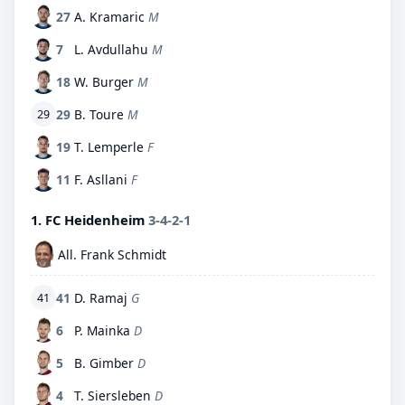
27
A. Kramaric
M
7
L. Avdullahu
M
18
W. Burger
M
29
B. Toure
M
29
19
T. Lemperle
F
11
F. Asllani
F
1. FC Heidenheim
3-4-2-1
All. Frank Schmidt
41
D. Ramaj
G
41
6
P. Mainka
D
5
B. Gimber
D
4
T. Siersleben
D