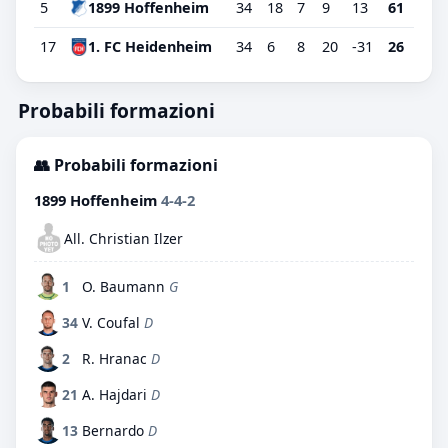
5
1899 Hoffenheim
34
18
7
9
13
61
17
1. FC Heidenheim
34
6
8
20
-31
26
Probabili formazioni
👥 Probabili formazioni
1899 Hoffenheim
4-4-2
All. Christian Ilzer
1
O. Baumann
G
34
V. Coufal
D
2
R. Hranac
D
21
A. Hajdari
D
13
Bernardo
D