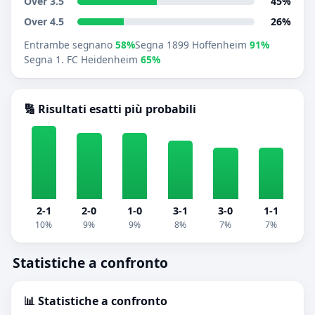
Over 3.5
45%
Over 4.5
26%
Entrambe segnano
58%
Segna 1899 Hoffenheim
91%
Segna 1. FC Heidenheim
65%
🔢 Risultati esatti più probabili
2-1
2-0
1-0
3-1
3-0
1-1
10%
9%
9%
8%
7%
7%
Statistiche a confronto
📊 Statistiche a confronto