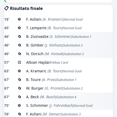
📋 Risultato finale
18'
⚽
F. Asllani
(A. Kramaric)
Normal Goal
45'
⚽
T. Lemperle
(B. Toure)
Normal Goal
46'
🔄
B. Zivzivadze
(S. Schimmer)
Substitution 1
46'
🔄
B. Gimber
(J. Niehues)
Substitution 2
46'
🔄
N. Dorsch
(M. Honsak)
Substitution 3
57'
🟨
Albian Hajdari
Yellow Card
63'
⚽
A. Kramaric
(B. Toure)
Normal Goal
67'
🔄
B. Toure
(A. Prass)
Substitution 1
67'
🔄
W. Burger
(G. Promel)
Substitution 2
67'
🔄
A. Beck
(M. Busch)
Substitution 4
75'
⚽
S. Schimmer
(J. Fohrenbach)
Normal Goal
76'
🔄
F. Asllani
(M. Damar)
Substitution 3