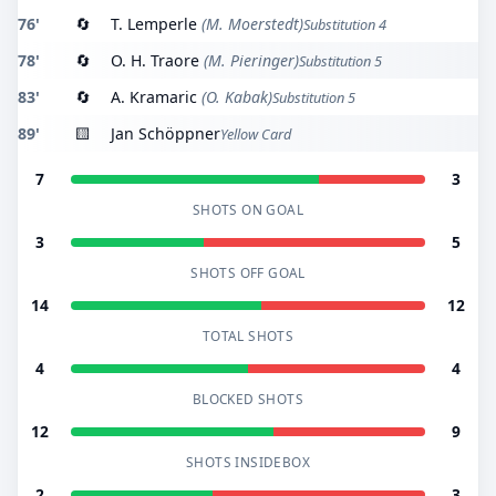
76'
🔄
T. Lemperle
(M. Moerstedt)
Substitution 4
78'
🔄
O. H. Traore
(M. Pieringer)
Substitution 5
83'
🔄
A. Kramaric
(O. Kabak)
Substitution 5
89'
🟨
Jan Schöppner
Yellow Card
7
3
SHOTS ON GOAL
3
5
SHOTS OFF GOAL
14
12
TOTAL SHOTS
4
4
BLOCKED SHOTS
12
9
SHOTS INSIDEBOX
2
3