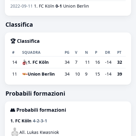
2022-09-11
1. FC Köln
0-1
Union Berlin
Classifica
🏆 Classifica
#
SQUADRA
PG
V
N
P
DR
PT
14
1. FC Köln
34
7
11
16
-14
32
11
Union Berlin
34
10
9
15
-14
39
Probabili formazioni
👥 Probabili formazioni
1. FC Köln
4-2-3-1
All. Lukas Kwasniok