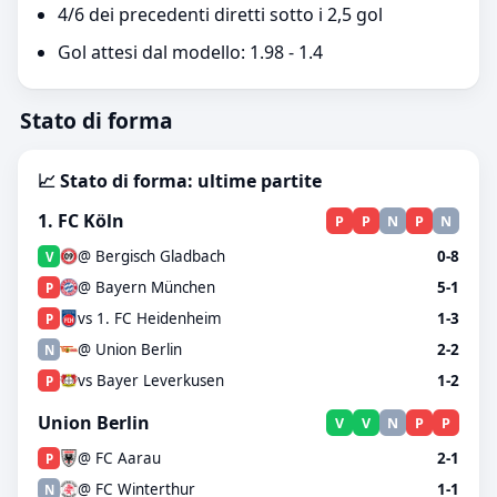
4/6 dei precedenti diretti sotto i 2,5 gol
Gol attesi dal modello: 1.98 - 1.4
Stato di forma
📈 Stato di forma: ultime partite
1. FC Köln
P
P
N
P
N
@ Bergisch Gladbach
0-8
V
@ Bayern München
5-1
P
vs 1. FC Heidenheim
1-3
P
@ Union Berlin
2-2
N
vs Bayer Leverkusen
1-2
P
Union Berlin
V
V
N
P
P
@ FC Aarau
2-1
P
@ FC Winterthur
1-1
N