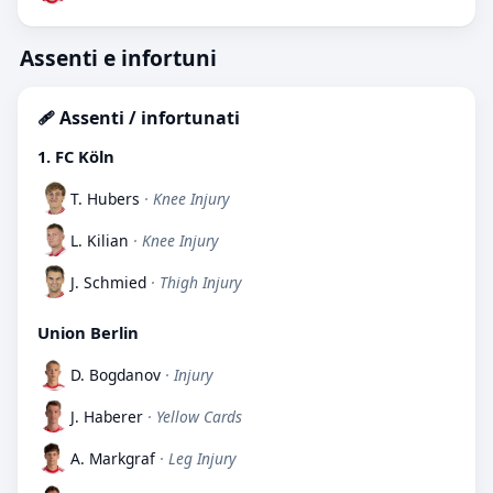
Assenti e infortuni
🩹 Assenti / infortunati
1. FC Köln
T. Hubers
· Knee Injury
L. Kilian
· Knee Injury
J. Schmied
· Thigh Injury
Union Berlin
D. Bogdanov
· Injury
J. Haberer
· Yellow Cards
A. Markgraf
· Leg Injury