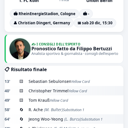
1. FC Köln
Union Berlin
🏟️ RheinEnergieStadion, Cologne
🏟️ -
👤 Christian Dingert, Germany
📅 sab 20 dic, 15:30
✍️ I CONSIGLI DELL'ESPERTO
Pronostico fatto da Filippo Bertuzzi
Analista sportivo & giornalista · consigli dell'esperto
📋 Risultato finale
13'
🟨
Sebastian Sebulonsen
Yellow Card
40'
🟨
Christopher Trimmel
Yellow Card
49'
🟨
Tom Krauß
Yellow Card
58'
🔄
R. Ache
(M. Bulter)
Substitution 1
64'
🔄
Jeong Woo-Yeong
(L. Burcu)
Substitution 1