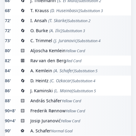
68'
🔄
J. Thielmann
(S. El Mala)
Substitution 2
68'
🔄
T. Krauss
(D. Huseinbasic)
Substitution 3
72'
🔄
I. Ansah
(T. Skarke)
Substitution 2
72'
🔄
O. Burke
(A. Ilic)
Substitution 3
73'
🔄
C. Trimmel
(J. Juranovic)
Substitution 4
80'
🟨
Aljoscha Kemlein
Yellow Card
82'
🟥
Rav van den Berg
Red Card
84'
🔄
A. Kemlein
(A. Schafer)
Substitution 5
86'
🔄
D. Heintz
(C. Ozkacar)
Substitution 4
86'
🔄
J. Kaminski
(L. Maina)
Substitution 5
88'
🟨
András Schäfer
Yellow Card
90+8'
🟨
Frederik Rønnow
Yellow Card
90+4'
🟨
Josip Juranović
Yellow Card
90'
⚽
A. Schafer
Normal Goal