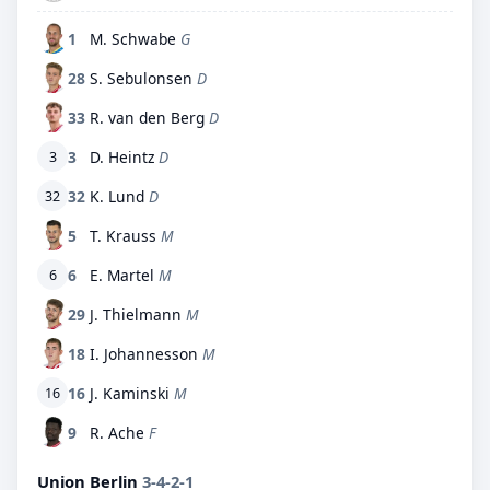
1
M. Schwabe
G
28
S. Sebulonsen
D
33
R. van den Berg
D
3
D. Heintz
D
3
32
K. Lund
D
32
5
T. Krauss
M
6
E. Martel
M
6
29
J. Thielmann
M
18
I. Johannesson
M
16
J. Kaminski
M
16
9
R. Ache
F
Union Berlin
3-4-2-1