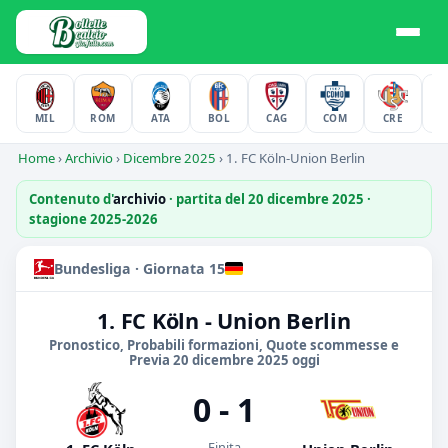
MIL
ROM
ATA
BOL
CAG
COM
CRE
F
Home
›
Archivio
›
Dicembre 2025
›
1. FC Köln-Union Berlin
Contenuto d'
archivio
· partita del 20 dicembre 2025 ·
stagione 2025-2026
Bundesliga · Giornata 15
1. FC Köln - Union Berlin
Pronostico, Probabili formazioni, Quote scommesse e
Previa 20 dicembre 2025 oggi
0 - 1
Finita