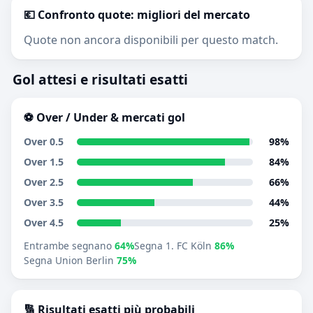
💶 Confronto quote: migliori del mercato
Quote non ancora disponibili per questo match.
Gol attesi e risultati esatti
⚽ Over / Under & mercati gol
Over 0.5
98%
Over 1.5
84%
Over 2.5
66%
Over 3.5
44%
Over 4.5
25%
Entrambe segnano
64%
Segna 1. FC Köln
86%
Segna Union Berlin
75%
🔢 Risultati esatti più probabili