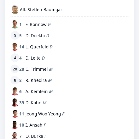
All. Steffen Baumgart
1
F. Ronnow
G
5
D. Doekhi
D
5
14
L. Querfeld
D
4
D. Leite
D
4
28
C. Trimmel
M
28
8
R. Khedira
M
8
6
A. Kemlein
M
39
D. Kohn
M
11
Jeong Woo-Yeong
F
10
I. Ansah
F
7
O. Burke
F