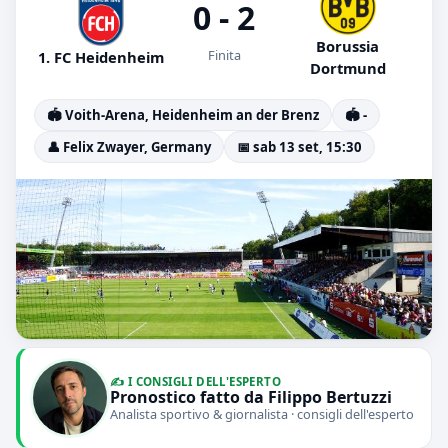
0 - 2
Borussia
Finita
1. FC Heidenheim
Dortmund
🏟️ Voith-Arena, Heidenheim an der Brenz
🏟️ -
👤 Felix Zwayer, Germany
📅 sab 13 set, 15:30
✍️ I CONSIGLI DELL'ESPERTO
Pronostico fatto da Filippo Bertuzzi
Analista sportivo & giornalista · consigli dell'esperto