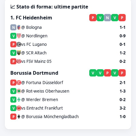
📈 Stato di forma: ultime partite
1. FC Heidenheim
P
V
N
V
P
@ Bologna
1-1
N
@ Nordlingen
0-9
V
vs FC Lugano
0-1
P
@ SCR Altach
1-2
V
vs FSV Mainz 05
0-2
P
Borussia Dortmund
V
V
P
V
P
@ Fortuna Düsseldorf
2-1
P
@ Rot-weiss Oberhausen
1-3
V
@ Werder Bremen
0-2
V
vs Eintracht Frankfurt
3-2
V
@ Borussia Mönchengladbach
1-0
P