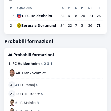
#
SQUADRA
PG
V
N
P
DR
PT
17
1. FC Heidenheim
34
6
8
20
-31
26
2
Borussia Dortmund
34
22
7
5
36
73
Probabili formazioni
👥 Probabili formazioni
1. FC Heidenheim
4-2-3-1
All. Frank Schmidt
41
D. Ramaj
G
41
23
O. H. Traore
D
23
6
P. Mainka
D