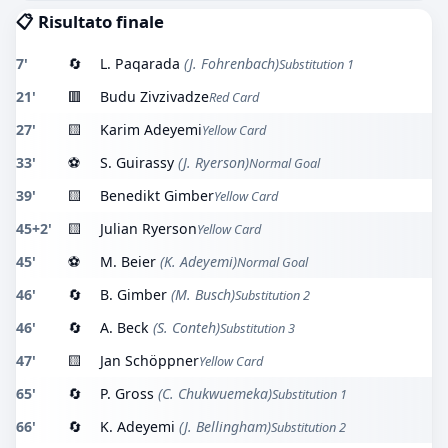
📋 Risultato finale
7'
🔄
L. Paqarada
(J. Fohrenbach)
Substitution 1
21'
🟥
Budu Zivzivadze
Red Card
27'
🟨
Karim Adeyemi
Yellow Card
33'
⚽
S. Guirassy
(J. Ryerson)
Normal Goal
39'
🟨
Benedikt Gimber
Yellow Card
45+2'
🟨
Julian Ryerson
Yellow Card
45'
⚽
M. Beier
(K. Adeyemi)
Normal Goal
46'
🔄
B. Gimber
(M. Busch)
Substitution 2
46'
🔄
A. Beck
(S. Conteh)
Substitution 3
47'
🟨
Jan Schöppner
Yellow Card
65'
🔄
P. Gross
(C. Chukwuemeka)
Substitution 1
66'
🔄
K. Adeyemi
(J. Bellingham)
Substitution 2