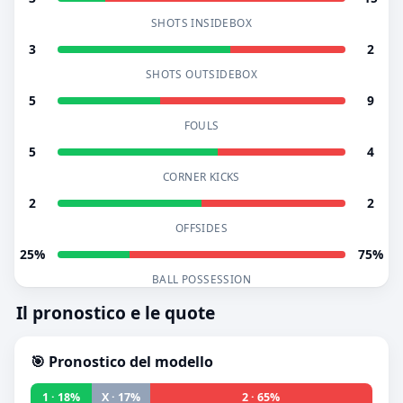
SHOTS INSIDEBOX
3
2
SHOTS OUTSIDEBOX
5
9
FOULS
5
4
CORNER KICKS
2
2
OFFSIDES
25%
75%
BALL POSSESSION
Il pronostico e le quote
🎯 Pronostico del modello
1 · 18%
X · 17%
2 · 65%