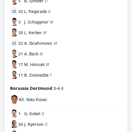
5
B. Gimber
D
32
L. Paqarada
D
32
3
J. Schoppner
M
20
L. Kerber
M
22
A. Ibrahimovic
M
22
21
A. Beck
M
17
M. Honsak
M
11
B. Zivzivadze
F
Borussia Dortmund
3-4-3
All. Niko Kovac
1
G. Kobel
G
26
J. Ryerson
D