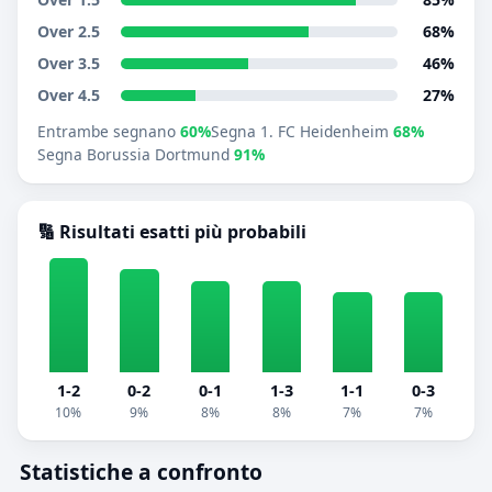
Over 2.5
68%
Over 3.5
46%
Over 4.5
27%
Entrambe segnano
60%
Segna 1. FC Heidenheim
68%
Segna Borussia Dortmund
91%
🔢 Risultati esatti più probabili
1-2
0-2
0-1
1-3
1-1
0-3
10%
9%
8%
8%
7%
7%
Statistiche a confronto