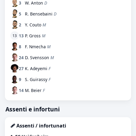
3
W. Anton
D
5
R. Bensebaini
D
2
Y. Couto
M
13
P. Gross
M
13
8
F. Nmecha
M
24
D. Svensson
M
27
K. Adeyemi
F
9
S. Guirassy
F
14
M. Beier
F
Assenti e infortuni
🩹 Assenti / infortunati