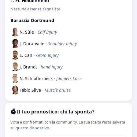
1. FC Heidenheim
Nessuna assenza segnalata
Borussia Dortmund
N. Süle
· Calf Injury
J. Duranville
· Shoulder injury
E. Can
· Groin Injury
J. Brandt
· hand injury
N. Schlotterbeck
· Jumpers knee
Fábio Silva
· Muscle bruise
🗳️ Il tuo pronostico: chi la spunta?
Vota e confrontati con la community. La tua scelta resta salvata
su questo dispositivo.