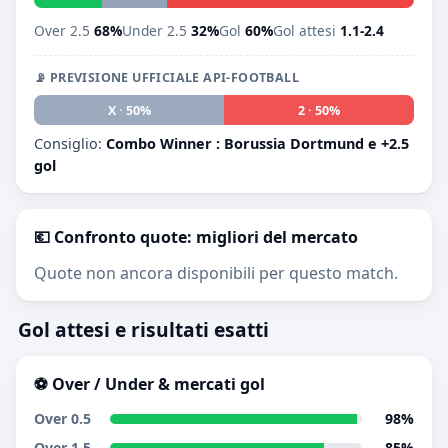
Over 2.5
68%
Under 2.5
32%
Gol
60%
Gol attesi
1.1-2.4
📡 PREVISIONE UFFICIALE API-FOOTBALL
1 · 0%
X · 50%
2 · 50%
Consiglio:
Combo Winner : Borussia Dortmund e +2.5
gol
💶 Confronto quote: migliori del mercato
Quote non ancora disponibili per questo match.
Gol attesi e risultati esatti
⚽ Over / Under & mercati gol
Over 0.5
98%
Over 1.5
85%