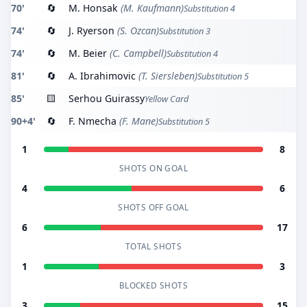
70'
🔄
M. Honsak
(M. Kaufmann)
Substitution 4
74'
🔄
J. Ryerson
(S. Ozcan)
Substitution 3
74'
🔄
M. Beier
(C. Campbell)
Substitution 4
81'
🔄
A. Ibrahimovic
(T. Siersleben)
Substitution 5
85'
🟨
Serhou Guirassy
Yellow Card
90+4'
🔄
F. Nmecha
(F. Mane)
Substitution 5
1
8
SHOTS ON GOAL
4
6
SHOTS OFF GOAL
6
17
TOTAL SHOTS
1
3
BLOCKED SHOTS
3
15